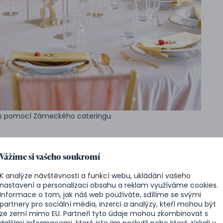
bu s pomocí Zámeckého cateringu
Vážíme si vašeho soukromí
Ušetřete si starosti i čas a svěřte organizaci
do rukou
K analýze návštěvnosti a funkcí webu, ukládání vašeho
vám nabízí kompletní servis od skvělého občerstvení po
nastavení a personalizaci obsahu a reklam využíváme cookies.
Informace o tom, jak náš web používáte, sdílíme se svými
partnery pro sociální média, inzerci a analýzy, kteří mohou být
připravíme vám
jídlo a nápoje
. Náš tým se postará o
ze zemí mimo EU. Partneři tyto údaje mohou zkombinovat s
dalšími informacemi, které jste jim poskytli nebo které získali v