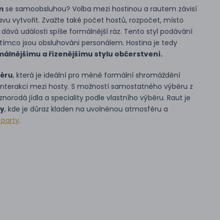
m
se samoobsluhou? Volba mezi hostinou a rautem závisí
vu vytvořit. Zvažte také počet hostů, rozpočet, místo
dává události spíše formálnější ráz. Tento styl podávání
tímco jsou obsluhováni personálem. Hostina je tedy
málnějšímu a řízenějšímu stylu občerstvení.
féru
, která je ideální pro méně formální shromáždění
interakci mezi hosty. S možností samostatného výběru z
rodá jídla a speciality podle vlastního výběru. Raut je
vy
, kde je důraz kladen na uvolněnou atmosféru a
 party
.