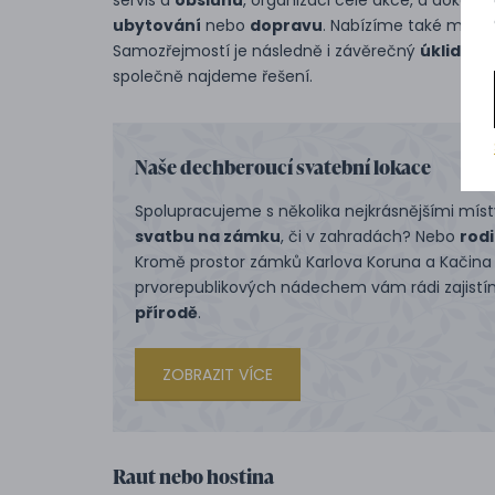
servis a
obsluhu
, organizaci celé akce, a dokonce
ubytování
nebo
dopravu
. Nabízíme také možno
Samozřejmostí je následně i závěrečný
úklid
. Má
společně najdeme řešení.
Naše dechberoucí svatební lokace
Spolupracujeme s několika nejkrásnějšími místy 
svatbu na zámku
, či v zahradách? Nebo
rod
Kromě prostor zámků Karlova Koruna a Kačina
prvorepublikových nádechem vám rádi zajistím
přírodě
.
ZOBRAZIT VÍCE
Raut nebo hostina