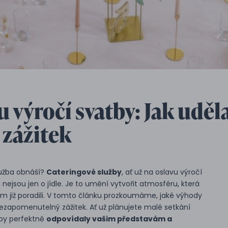
 výročí svatby: Jak uděla
zážitek
služba obnáší?
Cateringové služby
, ať už na oslavu výročí
nejsou jen o jídle. Je to umění vytvořit atmosféru, která
ám již poradili. V tomto článku prozkoumáme, jaké výhody
nezapomenutelný zážitek. Ať už plánujete malé setkání
aby perfektně
odpovídaly vašim představám a