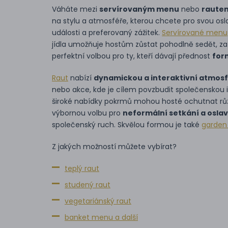
Váháte mezi
servírovaným menu
nebo
raute
na stylu a atmosféře, kterou chcete pro svou osla
události a preferovaný zážitek.
Servírované menu
jídla umožňuje hostům zůstat pohodlně sedět, za
perfektní volbou pro ty, kteří dávají přednost
for
Raut
nabízí
dynamickou a interaktivní atmos
nebo akce, kde je cílem povzbudit společenskou 
široké nabídky pokrmů mohou hosté ochutnat různo
výbornou volbu pro
neformální setkání a osla
společenský ruch. Skvělou formou je také
garden
Z jakých možností můžete vybírat?
teplý raut
studený raut
vegetariánský raut
banket menu a další