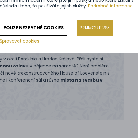
 zajistíme i
DJ či živou hudbu
. Pro hosty můžeme zařídit
důsledku toho, že používáte jejich služby.
Podrobné informace
st přípravy venkovních prostor s tanečním parketem.
te-li jakékoliv speciální požadavky,
obraťte se na nás
a
POUZE NEZBYTNÉ COOKIES
PŘIJMOUT VŠE
Spravovat cookies
v okolí Pardubic a Hradce Králové. Přáli byste si
innou oslavu
v hájence na samotě? Není problém.
 či nově zrekonstruovaného House of Loevenstein s
e i konferenční sál a různá
místa na svatbu v