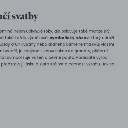
čí svatby
omíná nejen uplynulé roky, ale oslavuje také manželský
má také každé výročí svůj
symbolický název
, který odráží
 Každý druh květiny nebo drahého kamene má svůj vlastní
vní výročí, je spojena s konvalinkami a granáty, přičemž
nát symbolizuje vášeň a pevné pouto. Padesáté výročí,
e představují lásku a zlato stálost a cennost vztahu. Jak se