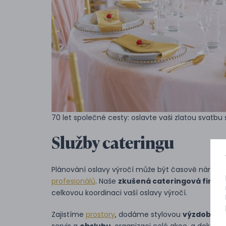
70 let společné cesty: oslavte vaši zlatou svat
Služby cateringu
Plánování oslavy výročí může být časově náročné. 
profesionálů
. Naše
zkušená cateringová firma
celkovou koordinaci vaší oslavy výročí.
Zajistíme
prostory
, dodáme stylovou
výzdobu
a 