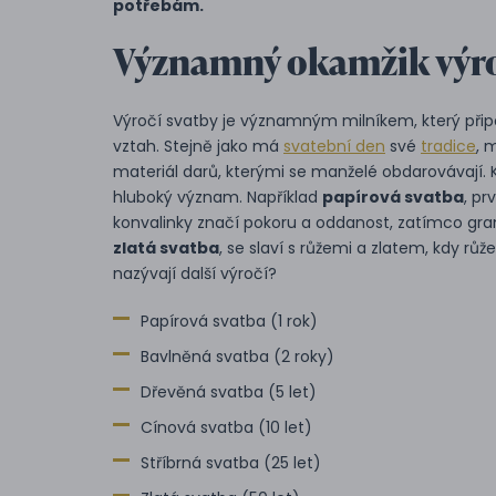
potřebám.
Významný okamžik výro
Výročí svatby je významným milníkem, který přip
vztah. Stejně jako má
svatební den
své
tradice
, 
materiál darů, kterými se manželé obdarovávají.
hluboký význam. Například
papírová svatba
, pr
konvalinky značí pokoru a oddanost, zatímco gra
zlatá svatba
, se slaví s růžemi a zlatem, kdy růž
nazývají další výročí?
Papírová svatba (1 rok)
Bavlněná svatba (2 roky)
Dřevěná svatba (5 let)
Cínová svatba (10 let)
Stříbrná svatba (25 let)