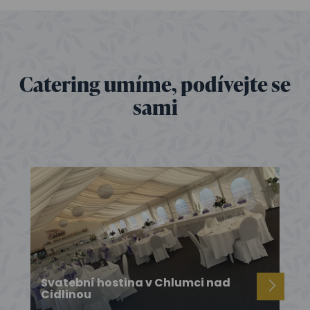
Catering umíme, podívejte se
sami
Svatební hostina v Chlumci nad
Cidlinou