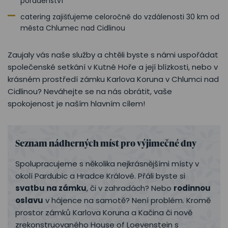
poradenství
catering zajišťujeme celoročně do vzdálenosti 30 km od
města Chlumec nad Cidlinou
Zaujaly vás naše služby a chtěli byste s námi uspořádat
společenské setkání v Kutné Hoře a její blízkosti, nebo v
krásném prostředí zámku Karlova Koruna v Chlumci nad
Cidlinou? Neváhejte se na nás obrátit, vaše
spokojenost je naším hlavním cílem!
Seznam nádherných míst pro výjimečné dny
Spolupracujeme s několika nejkrásnějšími místy v
okolí Pardubic a Hradce Králové. Přáli byste si
svatbu na zámku
, či v zahradách? Nebo
rodinnou
oslavu
v hájence na samotě? Není problém. Kromě
prostor zámků Karlova Koruna a Kačina či nově
zrekonstruovaného House of Loevenstein s