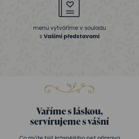
menu vytváříme v souladu
s
Vašimi představami
Vaříme s láskou,
servírujeme s vášní
Co může být krásnějšího než příprava