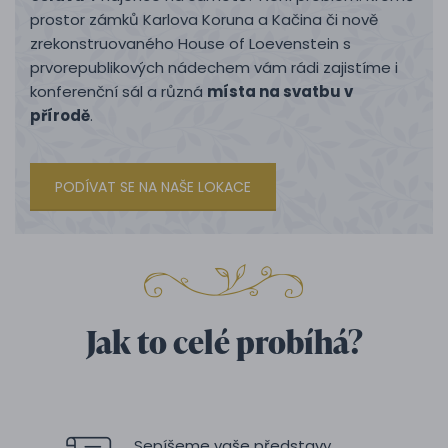
prostor zámků Karlova Koruna a Kačina či nově
zrekonstruovaného House of Loevenstein s
prvorepublikových nádechem vám rádi zajistíme i
konferenční sál a různá
místa na svatbu v
přírodě
.
PODÍVAT SE NA NAŠE LOKACE
Jak to celé probíhá?
Sepíšeme vaše představy