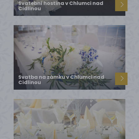
Svatební hostina v Chlumci nad
Cidlinou
Svatba na zámku v Chlumci nad
Cidlinou