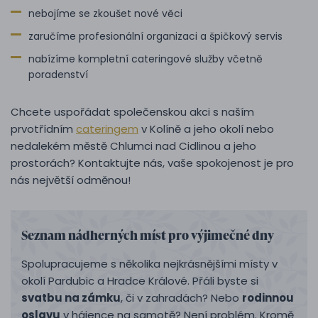
nebojíme se zkoušet nové věci
zaručíme profesionální organizaci a špičkový servis
nabízíme kompletní cateringové služby včetně
poradenství
Chcete uspořádat společenskou akci s naším
prvotřídním
cateringem
v Kolíně a jeho okolí nebo
nedalekém městě Chlumci nad Cidlinou a jeho
prostorách? Kontaktujte nás, vaše spokojenost je pro
nás největší odměnou!
Seznam nádherných míst pro výjimečné dny
Spolupracujeme s několika nejkrásnějšími místy v
okolí Pardubic a Hradce Králové. Přáli byste si
svatbu na zámku
, či v zahradách? Nebo
rodinnou
oslavu
v hájence na samotě? Není problém. Kromě