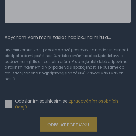
Abychom Vám mohli zaslat nabídku na míru a…
urychlili komunikaci, připojte do své poptávky co nejvíce informací -
předpokládaný počet hostů, místo konání události, představy o
podávaném jídle a speciální přání. V co nejkratší době odpovíme
detailním návrhem a v případě Vaší spokojenosti se pustíme do
realizace jednoho z nejpříjemnějších zážitků v životě Vás i Vašich
hostů.
Odesláním souhlasím se
zpracováním osobních
údajů
.
ODESLAT POPTÁVKU