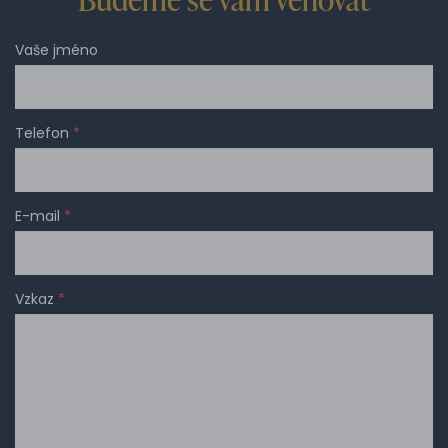
Vaše jméno
Telefon
*
E-mail
*
Vzkaz
*