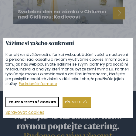
Svatební den na zámku v Chlumci
nad Cidlinou: Kadlecovi
Vážíme si vašeho soukromí
ZOBRAZIT VŠECHNY REFERENCE
K analýze návštěvnosti a funkcí webu, ukládání vašeho nastavení
a personalizaci obsahu a reklam využíváme cookies. Informace o
tom, jak náš web používáte, sdílíme se svými partnery pro sociální
média, inzerci a analýzy, kteří mohou být ze zemí mimo EU. Partneři
tyto údaje mohou zkombinovat s dalšími informacemi, které jste
jim poskytli nebo které získali v důsledku toho, že používáte jejich
služby.
Podrobné informace
POUZE NEZBYTNÉ COOKIES
PŘIJMOUT VŠE
Spravovat cookies
Zeptejte se na cokoliv nebo
rovnou poptejte catering.
Budeme se vám věnovat