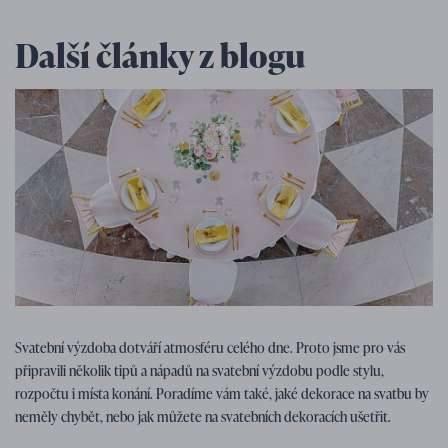
Další články z blogu
Tipy na svatbu
07. 01. 2026
Svatební výzdoba dotváří atmosféru celého dne. Proto jsme pro vás
Tipy, nápady a inspirace na svatební
připravili několik tipů a nápadů na svatební výzdobu podle stylu,
výzdobu
rozpočtu i místa konání. Poradíme vám také, jaké dekorace na svatbu by
neměly chybět, nebo jak můžete na svatebních dekoracích ušetřit.