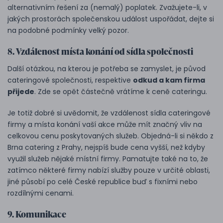
alternativním řešení za (nemalý) poplatek. Zvažujete-li, v
jakých prostorách společenskou událost uspořádat, dejte si
na podobné podmínky velký pozor.
8. Vzdálenost místa konání od sídla společnosti
Další otázkou, na kterou je potřeba se zamyslet, je původ
cateringové společnosti, respektive
odkud a kam firma
přijede
. Zde se opět částečně vrátíme k ceně cateringu.
Je totiž dobré si uvědomit, že vzdálenost sídla cateringové
firmy a místa konání vaší akce může mít značný vliv na
celkovou cenu poskytovaných služeb. Objedná-li si někdo z
Brna catering z Prahy, nejspíš bude cena vyšší, než kdyby
využil služeb nějaké místní firmy. Pamatujte také na to, že
zatímco některé firmy nabízí služby pouze v určité oblasti,
jiné působí po celé České republice buď s fixními nebo
rozdílnými cenami.
9. Komunikace