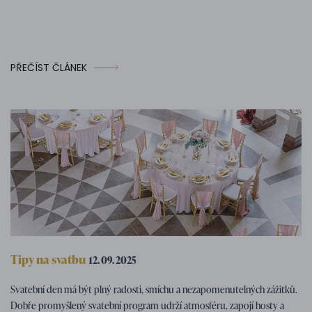
PŘEČÍST ČLÁNEK
Tipy na svatbu
12. 09. 2025
Svatební program – tipy na zábavné
Svatební den má být plný radosti, smíchu a nezapomenutelných zážitků.
svatební aktivity
Dobře promyšlený svatební program udrží atmosféru, zapojí hosty a