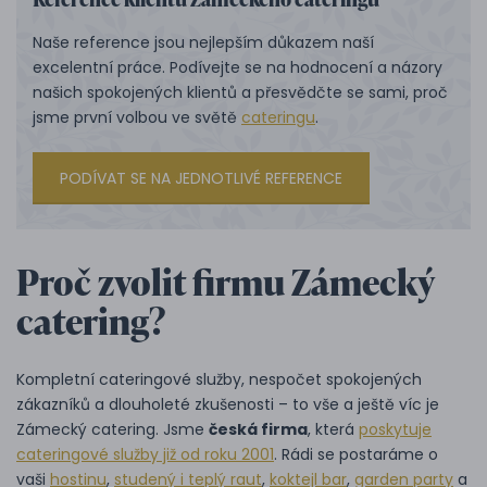
Naše reference jsou nejlepším důkazem naší
excelentní práce. Podívejte se na hodnocení a názory
našich spokojených klientů a přesvědčte se sami, proč
jsme první volbou ve světě
cateringu
.
PODÍVAT SE NA JEDNOTLIVÉ REFERENCE
Proč zvolit firmu Zámecký
catering?
Kompletní cateringové služby, nespočet spokojených
zákazníků a dlouholeté zkušenosti – to vše a ještě víc je
Zámecký catering. Jsme
česká firma
, která
poskytuje
cateringové služby již od roku 2001
. Rádi se postaráme o
vaši
hostinu
,
studený i teplý raut
,
koktejl bar
,
garden party
a