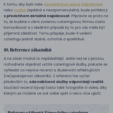
K tomu, aby byla vaše
narozeninová oslava
,
babyshower
nebo
svatba
úspěšná a nezapomenutelná, bude potřeba ji
s předstihem detailně naplánovat
. Připravte se proto na
to, že budete s vámi zvolenou cateringovou firmou často
komunikovat a v ideálním případě by to pro vás měla být
příjemná záležitost. Tomu přispěje, bude-li vedení
cateringu jednat slušně, ochotně a spolehlivě.
10. Reference zákazníků
A na závěr možná to nejdůležitější. Ještě než se s jistotou
rozhodnete objednat určité cateringové služby, pokuste se
vyhledat co nejvíce recenzí a zkušeností reflektujících
(ne)spokojenost zákazníků. Z referencí lze vyčíst
především to,
zda nabízené služby odpovídají realitě
.
Součástí recenzí bývají často také fotografie či videa, díky
kterým se můžete ve své volbě opět o něco více ujistit.
Reference klientů Zámeckého cateringu