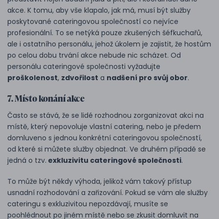
akce. K tomu, aby vše klapalo, jak má, musí být služby
poskytované cateringovou společností co nejvíce
profesionální. To se netýká pouze zkušených šéfkuchařů,
ale i ostatního personálu, jehož úkolem je zajistit, že hostům
po celou dobu trvání akce nebude nic scházet. Od
personálu cateringové společnosti vyžadujte
proškolenost
,
zdvořilost
a
nadšení pro svůj obor
.
7. Místo konání akce
Často se stává, že se lidé rozhodnou zorganizovat akci na
místě, který nepovoluje vlastní catering, nebo je předem
domluveno s jednou konkrétní cateringovou společností,
od které si můžete služby objednat. Ve druhém případě se
jedná o tzv.
exkluzivitu cateringové společnosti
.
To může být někdy výhoda, jelikož vám takový přístup
usnadní rozhodování a zařizování. Pokud se vám ale služby
cateringu s exkluzivitou nepozdávají, musíte se
poohlédnout po jiném místě nebo se zkusit domluvit na