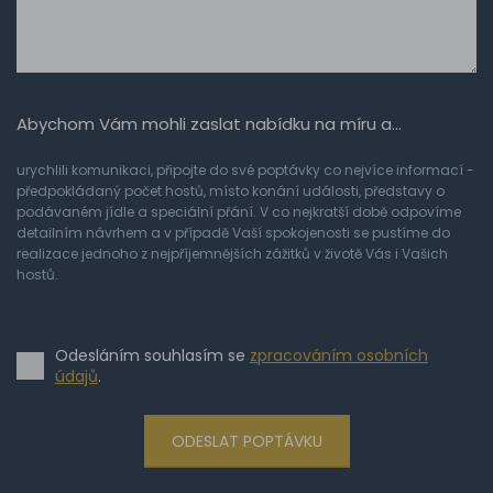
Abychom Vám mohli zaslat nabídku na míru a…
urychlili komunikaci, připojte do své poptávky co nejvíce informací -
předpokládaný počet hostů, místo konání události, představy o
podávaném jídle a speciální přání. V co nejkratší době odpovíme
detailním návrhem a v případě Vaší spokojenosti se pustíme do
realizace jednoho z nejpříjemnějších zážitků v životě Vás i Vašich
hostů.
Odesláním souhlasím se
zpracováním osobních
údajů
.
ODESLAT POPTÁVKU