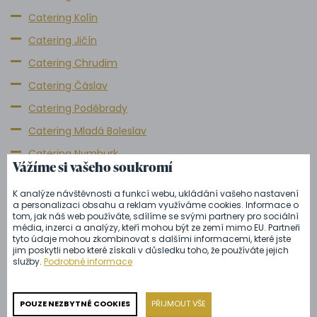
Catering Kolín
Catering Jičín
Catering Chrudim
Catering Čáslav
Catering Poděbrady
Catering Mladá Boleslav
Catering Nymburk
Vážíme si vašeho soukromí
Catering Nový Bydžov
K analýze návštěvnosti a funkcí webu, ukládání vašeho nastavení
Catering Přelouč
a personalizaci obsahu a reklam využíváme cookies. Informace o
tom, jak náš web používáte, sdílíme se svými partnery pro sociální
Catering Hrádek u Nechanic
média, inzerci a analýzy, kteří mohou být ze zemí mimo EU. Partneři
tyto údaje mohou zkombinovat s dalšími informacemi, které jste
Catering Dobřenice
jim poskytli nebo které získali v důsledku toho, že používáte jejich
služby.
Podrobné informace
Máte-li o služby Zámeckého cateringu zájem, neváhejte
nás kontaktovat prostřednictvím telefonního čísla
+420
POUZE NEZBYTNÉ COOKIES
PŘIJMOUT VŠE
601 301 601
nebo emailové adresy
info@zamecky-