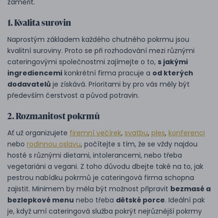
zaměřit.
1. Kvalita surovin
Naprostým základem každého chutného pokrmu jsou
kvalitní suroviny. Proto se při rozhodování mezi různými
cateringovými společnostmi zajímejte o to,
s jakými
ingrediencemi
konkrétní firma pracuje a
od kterých
dodavatelů
je získává. Prioritami by pro vás měly být
především čerstvost a původ potravin.
2. Rozmanitost pokrmů
Ať už organizujete
firemní večírek
,
svatbu
,
ples
,
konferenci
nebo
rodinnou oslavu
, počítejte s tím, že se vždy najdou
hosté s různými dietami, intolerancemi, nebo třeba
vegetariáni a vegani. Z toho důvodu dbejte také na to, jak
pestrou nabídku pokrmů je cateringová firma schopna
zajistit. Minimem by měla být možnost připravit
bezmasé a
bezlepkové menu
nebo třeba
dětské porce
. Ideální pak
je, když umí cateringová služba pokrýt nejrůznější pokrmy