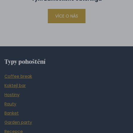
VÍCE O NÁS
Typy pohoštění
Coffee break
Koktejl bar
Hostiny
Rauty
Banket
Garden party
Recepce