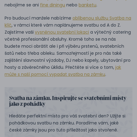
nebojíme se ani
fine diningu
nebo
banketu
.
Pro budoucí manžele nabízíme
oblíbenou službu Svatba na
klíč
, v rámci které vám naplánujeme svatbu od A do Z.
Zajistíme vaši
vysněnou svatební lokaci
a výtečný catering
včetně profesionální obsluhy. Kromě toho se na nás
budete moci obrátit ale i při výběru prstenů, svatebních
šatů nebo třeba obleku. Samozřejmostí je pro nás také
zajištění slavnostní výzdoby, DJ nebo kapely, ubytování pro
hosty a závěrečného úklidu. Přečtěte si více o tom,
jak
může s naší pomocí vypadat svatba na zámku
.
Svatba na zámku. Inspirujte se svatebními místy
jako z pohádky
Hledáte perfektní místo pro váš svatební den? Užijte si
pohádkovou svatbu na zámku. Poradíme vám, jaké
české zámky jsou pro tuto příležitost jako stvořené.