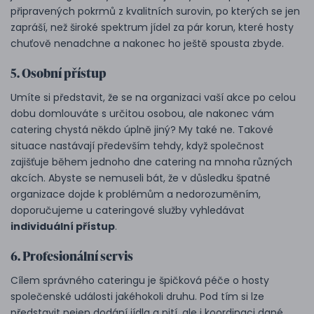
připravených pokrmů z kvalitních surovin, po kterých se jen
zapráší, než široké spektrum jídel za pár korun, které hosty
chuťově nenadchne a nakonec ho ještě spousta zbyde.
5. Osobní přístup
Umíte si představit, že se na organizaci vaší akce po celou
dobu domlouváte s určitou osobou, ale nakonec vám
catering chystá někdo úplně jiný? My také ne. Takové
situace nastávají především tehdy, když společnost
zajišťuje během jednoho dne catering na mnoha různých
akcích. Abyste se nemuseli bát, že v důsledku špatné
organizace dojde k problémům a nedorozuměním,
doporučujeme u cateringové služby vyhledávat
individuální přístup
.
6. Profesionální servis
Cílem správného cateringu je špičková péče o hosty
společenské události jakéhokoli druhu. Pod tím si lze
představit nejen dodání jídla a pití, ale i koordinaci dané