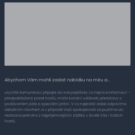
Abychom Vám mohli zaslat nabídku na míru a…
urychlili komunikaci, připojte do své poptávky co nejvíce informací -
předpokládaný počet hostů, místo konání události, představy o
podávaném jídle a speciální přání. V co nejkratší době odpovíme
detailním návrhem a v případě Vaší spokojenosti se pustíme do
realizace jednoho z nejpříjemnějších zážitků v životě Vás i Vašich
hostů.