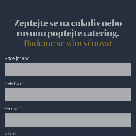
Zeptejte se na cokoliv nebo
rovnou poptejte catering.
Budeme se vám věnovat
Vaše jméno
Telefon
*
E-mail
*
Vzkaz
*