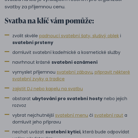
svatby za příjemnou cenu.
Svatba na klíč vám pomůže:
zvolit skvěle
padnoucí svatební šaty, slušivý oblek
i
svatební prsteny
domluvit svatební kadeřnické a kosmetické služby
navrhnout krásné
svatební oznámení
vymyslet příjemnou
svatební zábavu
,
připravit některé
svatební zvyky a tradice
zajistit DJ nebo kapelu na svatbu
obstarat
ubytování pro svatební hosty
nebo jejich
rozvoz
vybrat nejchutnější
svatební menu
či
svatební raut
a
domluvit jeho přípravu
nechat uvázat
svatební kytici
, která bude odpovídat