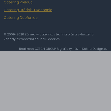
Catering Přelouč
Catering Hrádek u Nechanic
Catering Dobřenice
© 2009-2026 Zámecký catering, všechna práva vyhrazena
Zásady zpracování souborů cookies
Realizace
CZECH GROUP
& grafický návrh
KošnarDesign.cz