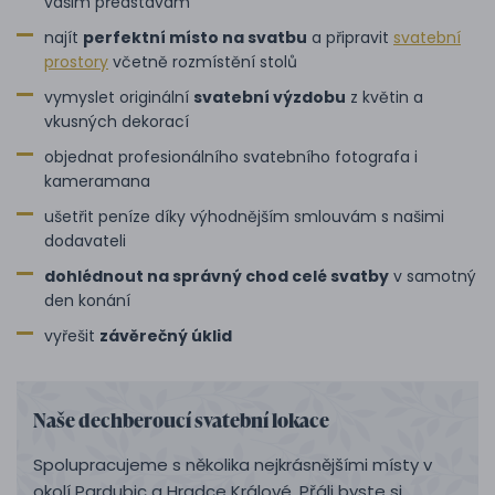
vašim představám
najít
perfektní místo na svatbu
a připravit
svatební
prostory
včetně rozmístění stolů
vymyslet originální
svatební výzdobu
z květin a
vkusných dekorací
objednat profesionálního svatebního fotografa i
kameramana
ušetřit peníze díky výhodnějším smlouvám s našimi
dodavateli
dohlédnout na správný chod celé svatby
v samotný
den konání
vyřešit
závěrečný úklid
Naše dechberoucí svatební lokace
Spolupracujeme s několika nejkrásnějšími místy v
okolí Pardubic a Hradce Králové. Přáli byste si