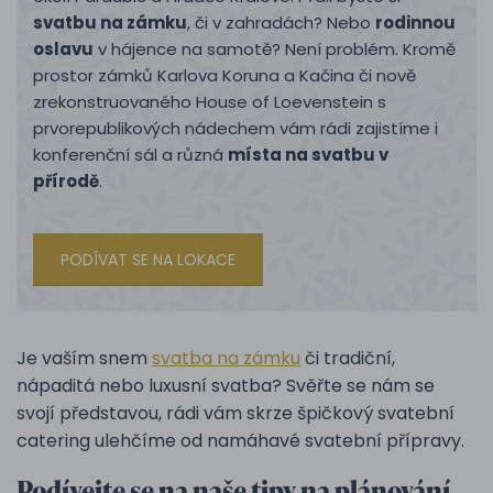
svatbu na zámku
, či v zahradách? Nebo
rodinnou
oslavu
v hájence na samotě? Není problém. Kromě
prostor zámků Karlova Koruna a Kačina či nově
zrekonstruovaného House of Loevenstein s
prvorepublikových nádechem vám rádi zajistíme i
konferenční sál a různá
místa na svatbu v
přírodě
.
PODÍVAT SE NA LOKACE
Je vaším snem
svatba na zámku
či tradiční,
nápaditá nebo luxusní svatba? Svěřte se nám se
svojí představou, rádi vám skrze špičkový svatební
catering ulehčíme od namáhavé svatební přípravy.
Podívejte se na naše tipy na plánování