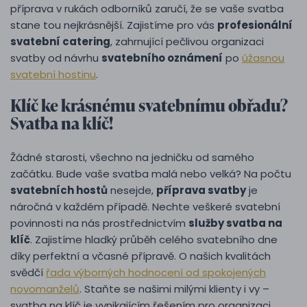
příprava v rukách odborníků zaručí, že se vaše svatba
stane tou nejkrásnější. Zajistíme pro vás
profesionální
svatební catering
, zahrnující pečlivou organizaci
svatby od návrhu
svatebního oznámení
po
úžasnou
svatební hostinu
.
Klíč ke krásnému svatebnímu obřadu?
Svatba na klíč!
Žádné starosti, všechno na jedničku od samého
začátku. Bude vaše svatba malá nebo velká? Na počtu
svatebních hostů
nesejde,
příprava svatby
je
náročná v každém případě. Nechte veškeré svatební
povinnosti na nás prostřednictvím
služby svatba na
klíč
. Zajistíme hladký průběh celého svatebního dne
díky perfektní a včasné přípravě. O našich kvalitách
svědčí
řada výborných hodnocení od spokojených
novomanželů
. Staňte se našimi milými klienty i vy –
svatba na klíč je vynikajícím řešením pro organizaci