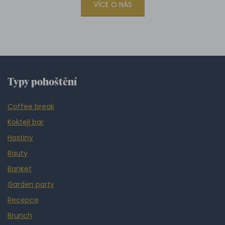
VÍCE O NÁS
Typy pohoštění
Coffee break
Koktejl bar
Hostiny
Rauty
Banket
Garden party
Recepce
Brunch