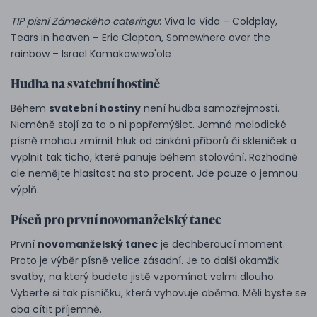
TIP písní Zámeckého cateringu
: Viva la Vida – Coldplay,
Tears in heaven – Eric Clapton, Somewhere over the
rainbow – Israel Kamakawiwo'ole
Hudba na svatební hostině
Během
svatební hostiny
není hudba samozřejmostí.
Nicméně stojí za to o ni popřemýšlet. Jemné melodické
písně mohou zmírnit hluk od cinkání příborů či skleniček a
vyplnit tak ticho, které panuje během stolování. Rozhodně
ale nemějte hlasitost na sto procent. Jde pouze o jemnou
výplň.
Píseň pro první novomanželský tanec
První
novomanželský tanec
je dechberoucí moment.
Proto je výběr písně velice zásadní. Je to další okamžik
svatby, na který budete jistě vzpomínat velmi dlouho.
Vyberte si tak písničku, která vyhovuje oběma. Měli byste se
oba cítit příjemně.