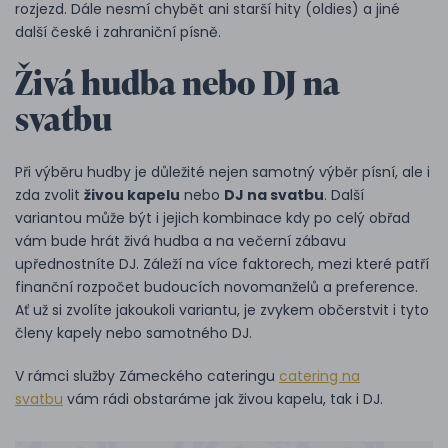
rozjezd. Dále nesmí chybět ani starší hity (oldies) a jiné
další české i zahraniční písně.
Živá hudba nebo DJ na
svatbu
Při výběru hudby je důležité nejen samotný výběr písní, ale i
zda zvolit
živou kapelu
nebo
DJ na svatbu
. Další
variantou může být i jejich kombinace kdy po celý obřad
vám bude hrát živá hudba a na večerní zábavu
upřednostníte DJ. Záleží na více faktorech, mezi které patří
finanční rozpočet budoucích novomanželů a preference.
Ať už si zvolíte jakoukoli variantu, je zvykem občerstvit i tyto
členy kapely nebo samotného DJ.
V rámci služby Zámeckého cateringu
catering na
svatbu
vám rádi obstaráme jak živou kapelu, tak i DJ.