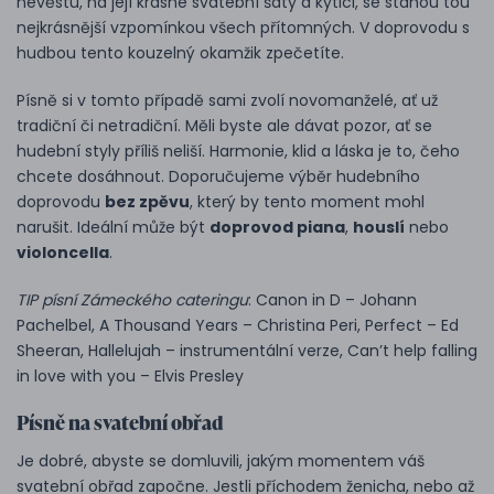
nevěstu, na její krásné svatební šaty a kytici, se stanou tou
nejkrásnější vzpomínkou všech přítomných. V doprovodu s
hudbou tento kouzelný okamžik zpečetíte.
Písně si v tomto případě sami zvolí novomanželé, ať už
tradiční či netradiční. Měli byste ale dávat pozor, ať se
hudební styly příliš neliší. Harmonie, klid a láska je to, čeho
chcete dosáhnout. Doporučujeme výběr hudebního
doprovodu
bez zpěvu
, který by tento moment mohl
narušit. Ideální může být
doprovod piana
,
houslí
nebo
violoncella
.
TIP písní Zámeckého cateringu
: Canon in D – Johann
Pachelbel, A Thousand Years – Christina Peri, Perfect – Ed
Sheeran, Hallelujah – instrumentální verze, Can’t help falling
in love with you – Elvis Presley
Písně na svatební obřad
Je dobré, abyste se domluvili, jakým momentem váš
svatební obřad započne. Jestli příchodem ženicha, nebo až