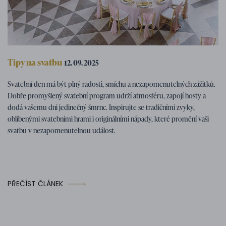
Tipy na svatbu
12. 09. 2025
Svatební program – tipy na zábavné
Svatební den má být plný radosti, smíchu a nezapomenutelných zážitků.
svatební aktivity
Dobře promyšlený svatební program udrží atmosféru, zapojí hosty a
dodá vašemu dni jedinečný šmrnc. Inspirujte se tradičními zvyky,
oblíbenými svatebními hrami i originálními nápady, které promění vaši
svatbu v nezapomenutelnou událost.
PŘEČÍST ČLÁNEK