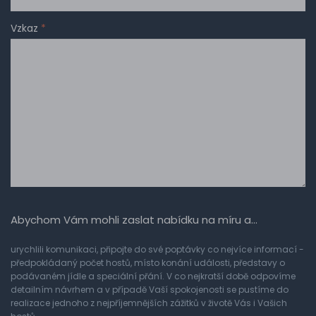
Vzkaz
*
Abychom Vám mohli zaslat nabídku na míru a…
urychlili komunikaci, připojte do své poptávky co nejvíce informací -
předpokládaný počet hostů, místo konání události, představy o
podávaném jídle a speciální přání. V co nejkratší době odpovíme
detailním návrhem a v případě Vaší spokojenosti se pustíme do
realizace jednoho z nejpříjemnějších zážitků v životě Vás i Vašich