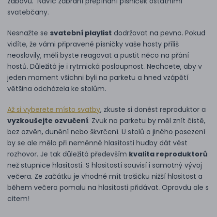
zábavu. Navíc zabrání přepínání písniček ostatními
svatebčany.
Nesnažte se
svatební playlist
dodržovat na pevno. Pokud
vidíte, že vámi připravené písničky vaše hosty příliš
neoslovily, měli byste reagovat a pustit něco na přání
hostů. Důležitá je i rytmická posloupnost. Nechcete, aby v
jeden moment všichni byli na parketu a hned vzápětí
většina odcházela ke stolům.
Až si vyberete místo svatby
, zkuste si donést reproduktor a
vyzkoušejte ozvučení
. Zvuk na parketu by měl znít čistě,
bez ozvěn, dunění nebo škvrčení. U stolů a jiného posezení
by se ale mělo při neměnné hlasitosti hudby dát vést
rozhovor. Je tak důležitá především
kvalita reproduktorů
než stupnice hlasitosti. S hlasitostí souvisí i samotný vývoj
večera. Ze začátku je vhodné mít trošičku nižší hlasitost a
během večera pomalu na hlasitosti přidávat. Opravdu ale s
citem!