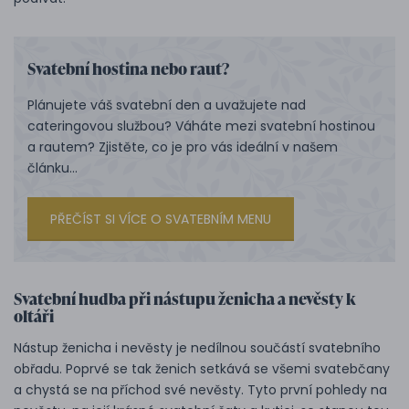
Svatební hostina nebo raut?
Plánujete váš svatební den a uvažujete nad
cateringovou službou? Váháte mezi svatební hostinou
a rautem? Zjistěte, co je pro vás ideální v našem
článku...
PŘEČÍST SI VÍCE O SVATEBNÍM MENU
Svatební hudba při nástupu ženicha a nevěsty k
oltáři
Nástup ženicha i nevěsty je nedílnou součástí svatebního
obřadu. Poprvé se tak ženich setkává se všemi svatebčany
a chystá se na příchod své nevěsty. Tyto první pohledy na