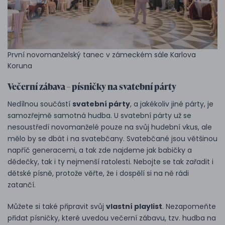
První novomanželský tanec v zámeckém sále Karlova
Koruna
Večerní zábava – písničky na svatební párty
Nedílnou součástí
svatební párty
, a jakékoliv jiné párty, je
samozřejmě samotná hudba. U svatební párty už se
nesoustředí novomanželé pouze na svůj hudební vkus, ale
mělo by se dbát i na svatebčany. Svatebčané jsou většinou
napříč generacemi, a tak zde najdeme jak babičky a
dědečky, tak i ty nejmenší ratolesti. Nebojte se tak zařadit i
dětské písně, protože věřte, že i dospělí si na ně rádi
zatančí.
Můžete si také připravit svůj
vlastní playlist
. Nezapomeňte
přidat písničky, které uvedou večerní zábavu, tzv. hudba na