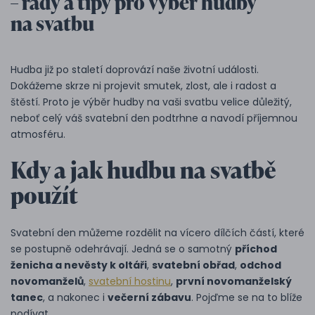
– rady a tipy pro výběr hudby
na svatbu
Hudba již po staletí doprovází naše životní události.
Dokážeme skrze ni projevit smutek, zlost, ale i radost a
štěstí. Proto je výběr hudby na vaši svatbu velice důležitý,
neboť celý váš svatební den podtrhne a navodí příjemnou
atmosféru.
Kdy a jak hudbu na svatbě
použít
Svatební den můžeme rozdělit na vícero dílčích částí, které
se postupně odehrávají. Jedná se o samotný
příchod
ženicha a nevěsty k oltáři
,
svatební obřad
,
odchod
novomanželů
,
svatební hostinu
,
první novomanželský
tanec
, a nakonec i
večerní zábavu
. Pojďme se na to blíže
podívat.