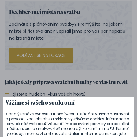
Dechberoucí místa na svatbu
Začínáte s plánováním svatby? Přemýšlíte, na jakém
místě si říct své ano? Sepsali jsme pro vás pár nápadů
na krásná místa...
PODÍVAT SE NA LOKACE
Jaká je tedy příprava svatební hudby ve vlastní režii:
zjistěte hudební vkus vašich hostů
Vážíme si vašeho soukromí
podívejte se, zda je místo konání svatby vybaveno
technikou
K analýze návštěvnosti a funkcí webu, ukládání vašeho nastavení
a personalizaci obsahu a reklam využíváme cookies. Informace o
ověřte si rychlost a připojení k internetu
tom, jak náš web používáte, sdílíme se svými partnery pro sociální
média, inzerci a analýzy, kteří mohou být ze zemí mimo EU. Partneři
určete si spolehlivou osobu, která čas od času dá na
tyto údaje mohou zkombinovat s dalšími informacemi, které jste