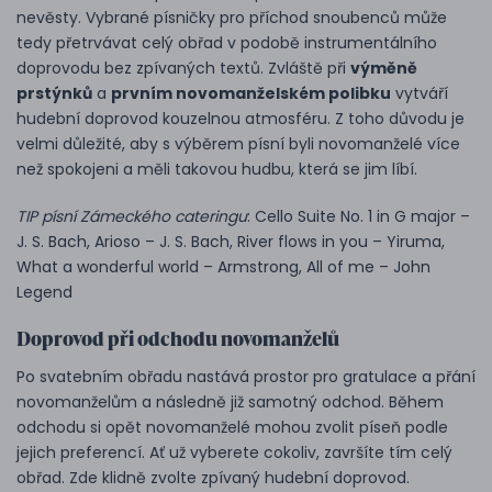
nevěsty. Vybrané písničky pro příchod snoubenců může
tedy přetrvávat celý obřad v podobě instrumentálního
doprovodu bez zpívaných textů. Zvláště při
výměně
prstýnků
a
prvním novomanželském polibku
vytváří
hudební doprovod kouzelnou atmosféru. Z toho důvodu je
velmi důležité, aby s výběrem písní byli novomanželé více
než spokojeni a měli takovou hudbu, která se jim líbí.
TIP písní Zámeckého cateringu
: Cello Suite No. 1 in G major –
J. S. Bach, Arioso – J. S. Bach, River flows in you – Yiruma,
What a wonderful world – Armstrong, All of me – John
Legend
Doprovod při odchodu novomanželů
Po svatebním obřadu nastává prostor pro gratulace a přání
novomanželům a následně již samotný odchod. Během
odchodu si opět novomanželé mohou zvolit píseň podle
jejich preferencí. Ať už vyberete cokoliv, završíte tím celý
obřad. Zde klidně zvolte zpívaný hudební doprovod.