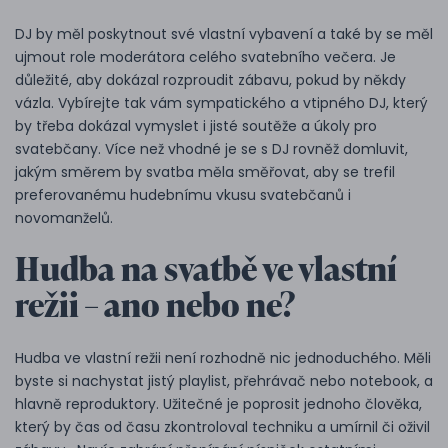
DJ by měl poskytnout své vlastní vybavení a také by se měl
ujmout role moderátora celého svatebního večera. Je
důležité, aby dokázal rozproudit zábavu, pokud by někdy
vázla. Vybírejte tak vám sympatického a vtipného DJ, který
by třeba dokázal vymyslet i jisté soutěže a úkoly pro
svatebčany. Více než vhodné je se s DJ rovněž domluvit,
jakým směrem by svatba měla směřovat, aby se trefil
preferovanému hudebnímu vkusu svatebčanů i
novomanželů.
Hudba na svatbě ve vlastní
režii – ano nebo ne?
Hudba ve vlastní režii není rozhodně nic jednoduchého. Měli
byste si nachystat jistý playlist, přehrávač nebo notebook, a
hlavně reproduktory. Užitečné je poprosit jednoho člověka,
který by čas od času zkontroloval techniku a umírnil či oživil