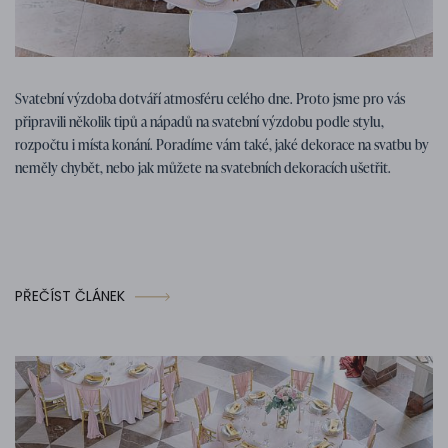
Tipy na svatbu
07. 01. 2026
Svatební výzdoba dotváří atmosféru celého dne. Proto jsme pro vás
Tipy, nápady a inspirace na svatební
připravili několik tipů a nápadů na svatební výzdobu podle stylu,
výzdobu
rozpočtu i místa konání. Poradíme vám také, jaké dekorace na svatbu by
neměly chybět, nebo jak můžete na svatebních dekoracích ušetřit.
PŘEČÍST ČLÁNEK