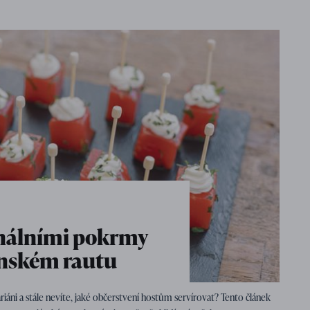
inálními pokrmy
ánském rautu
áni a stále nevíte, jaké občerstvení hostům servírovat? Tento článek