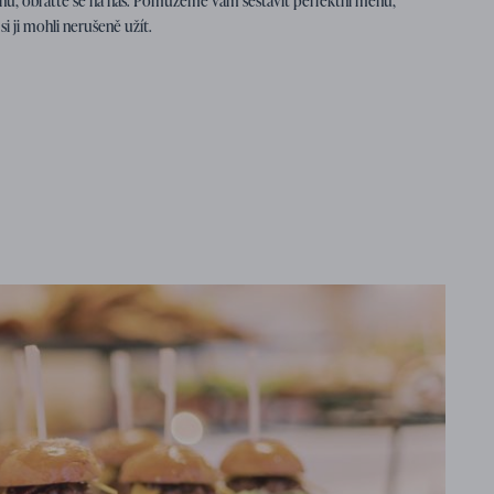
u, obraťte se na nás. Pomůžeme vám sestavit perfektní menu,
i ji mohli nerušeně užít.