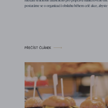
Hledáte-li někoho zkušeného pro přípravu banketového men
postaráme se o organizaci i obsluhu během celé akce, abyste s
PŘEČÍST ČLÁNEK