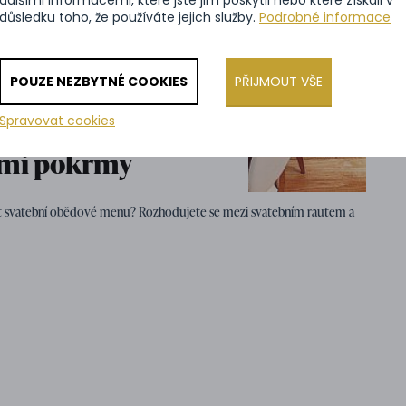
důsledku toho, že používáte jejich služby.
Podrobné informace
POUZE NEZBYTNÉ COOKIES
PŘIJMOUT VŠE
Spravovat cookies
e inspirovat
ními pokrmy
avit svatební obědové menu? Rozhodujete se mezi svatebním rautem a