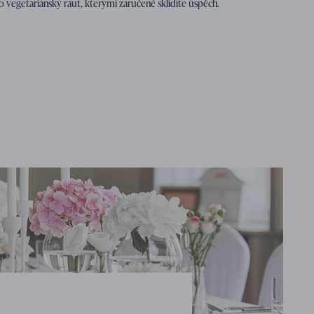
ro vegetariánský raut, kterými zaručeně sklidíte úspěch.