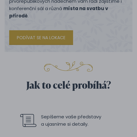
prvorepublikových nádechem vám rádi zajistíme i
konferenční sál a různá
místa na svatbu v
přírodě
.
PODÍVAT SE NA LOKACE
Jak to celé probíhá?
Sepíšeme vaše představy
a ujasníme si detaily.