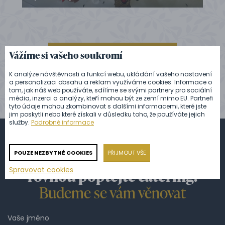
Vážíme si vašeho soukromí
ZOBRAZIT VŠECHNY REFERENCE
K analýze návštěvnosti a funkcí webu, ukládání vašeho nastavení
a personalizaci obsahu a reklam využíváme cookies. Informace o
tom, jak náš web používáte, sdílíme se svými partnery pro sociální
média, inzerci a analýzy, kteří mohou být ze zemí mimo EU. Partneři
tyto údaje mohou zkombinovat s dalšími informacemi, které jste
jim poskytli nebo které získali v důsledku toho, že používáte jejich
služby.
Podrobné informace
POUZE NEZBYTNÉ COOKIES
PŘIJMOUT VŠE
Zeptejte se na cokoliv nebo
Spravovat cookies
rovnou poptejte catering.
Budeme se vám věnovat
Vaše jméno