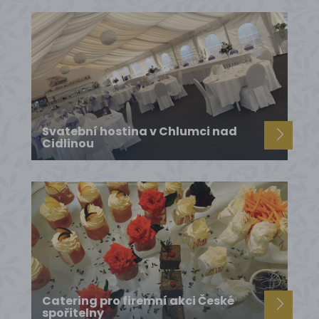
Svatební hostina v Chlumci nad
Cidlinou
Catering pro firemní akci České
spořitelny