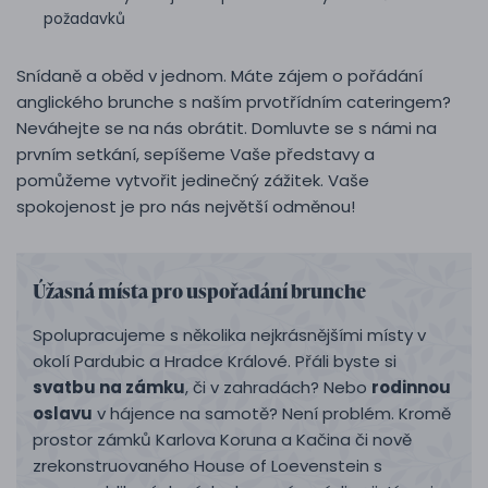
požadavků
Snídaně a oběd v jednom. Máte zájem o pořádání
anglického brunche s naším prvotřídním cateringem?
Neváhejte se na nás obrátit. Domluvte se s námi na
prvním setkání, sepíšeme Vaše představy a
pomůžeme vytvořit jedinečný zážitek. Vaše
spokojenost je pro nás největší odměnou!
Úžasná místa pro uspořadání brunche
Spolupracujeme s několika nejkrásnějšími místy v
okolí Pardubic a Hradce Králové. Přáli byste si
svatbu na zámku
, či v zahradách? Nebo
rodinnou
oslavu
v hájence na samotě? Není problém. Kromě
prostor zámků Karlova Koruna a Kačina či nově
zrekonstruovaného House of Loevenstein s