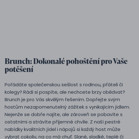
Brunch: Dokonalé pohoštění pro Vaše
potěšení
Pořádáte společenskou sešlost s rodinou, přáteli či
kolegy? Rádi si pospíte, ale nechcete brzy obědvat?
Brunch je pro Vás skvělým řešením. Dopřejte svým
hostům nezapomenutelný zážitek s vynikajícím jídlem.
Nejenže se dobře najíte, ale zároveň se pobavíte s
ostatními a strávíte příjemné chvíle. Z naší pestré
nabídky kvalitních jídel i nápojů si každý host může
vybrat cokoliv, na co má chuť. Slané, sladké, teplé či