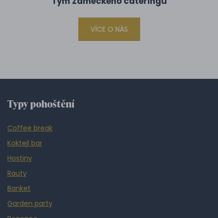
Tým Zámeckého cateringu
VÍCE O NÁS
Typy pohoštění
Coffee break
Koktejl bar
Hostiny
Rauty
Banket
Garden party