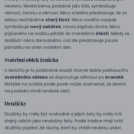
nevěstu. Modrá barva, podobně jako bílá, symbolizuje
věrnost, čistotu a věrnost. Něco starého představuje, že za
sebou necháváme
starý život
. Něco nového naopak
symbolizuje
nový začátek
, novou kapitolu života. Něco
půjčeného na svatbu přináší do manželství
štěstí
. Někdy se
dodává i něco darovaného, což ale představuje pouze
památku na onen svatební den.
Svatební oblek ženicha
U ženichů je to podstatně snazší. Kromě dobře padnoucího
svatebního obleku
se doporučuje sáhnout po
kravatě
.
Motýlek na svatbě podle pověr může znamenat, že ženich
na poslední chvíli nevěstě uletí.
Družičky
Družičky by měly být svobodné a jejich šaty by měly mít
stejný odstín jako nevěstiny šaty. Podle tradice mají totiž
družičky poplést zlé duchy, kteří by chtěli nevěstu unést.