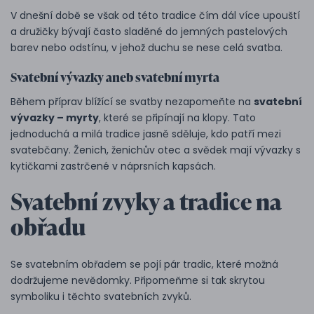
V dnešní době se však od této tradice čím dál více upouští
a družičky bývají často sladěné do jemných pastelových
barev nebo odstínu, v jehož duchu se nese celá svatba.
Svatební vývazky aneb svatební myrta
Během příprav blížící se svatby nezapomeňte na
svatební
vývazky – myrty
, které se připínají na klopy. Tato
jednoduchá a milá tradice jasně sděluje, kdo patří mezi
svatebčany. Ženich, ženichův otec a svědek mají vývazky s
kytičkami zastrčené v náprsních kapsách.
Svatební zvyky a tradice na
obřadu
Se svatebním obřadem se pojí pár tradic, které možná
dodržujeme nevědomky. Připomeňme si tak skrytou
symboliku i těchto svatebních zvyků.