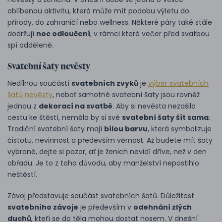
oblíbenou aktivitu, která může mít podobu výletu do
přírody, do zahraničí nebo wellness. Některé páry také stále
dodržují
noc odloučení
, v rámci které večer před svatbou
spí odděleně.
Svatební šaty nevěsty
Nedílnou součástí
svatebních zvyků
je
výběr svatebních
šatů nevěsty
, neboť samotné svatební šaty jsou rovněž
jednou z
dekorací na svatbě
. Aby si nevěsta nezašila
cestu ke štěstí, neměla by si své
svatební šaty šít sama
.
Tradiční svatební šaty mají
bílou barvu
, která symbolizuje
čistotu, nevinnost a především věrnost. Až budete mít šaty
vybrané, dejte si pozor, ať je ženich nevidí dříve, než v den
obřadu. Je to z toho důvodu, aby manželství nepostihlo
neštěstí.
Závoj představuje součást svatebních šatů. Důležitost
svatebního závoje
je především v
odehnání zlých
duchů
, kteří se do těla mohou dostat nosem. V dnešní