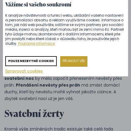
Vážíme si vašeho soukromí
nevěsta nepřestřihne právě jejich stužku. Ta, která zůstane
držet jako poslední svou nepřestřihnutou stužku, získá
K analýze návštěvnosti a funkcí webu, ukládání vašeho nastavení
svatební kytici.
a personalizaci obsahu a reklam využíváme cookies. Informace o
tom, jak náš web používáte, sdílíme se svými partnery pro sociální
Tradice a zvyky na svatbě
média, inzerci a analýzy, kteří mohou být ze zemí mimo EU. Partneři
tyto údaje mohou zkombinovat s dalšími informacemi, které jste
pouze pro novomanžele
jim poskytli nebo které získali v důsledku toho, že používáte jejich
služby.
Podrobné informace
Poslední svatební tradice je určena pouze pro
POUZE NEZBYTNÉ COOKIES
PŘIJMOUT VŠE
novomanžele. Ze
svatební hostiny
a večerní zábavy se
Spravovat cookies
budete postupně uchylovat ke svatební noci. Samotná
svatební noc
by měla započít přenesením nevěsty přes
práh.
Přenášení nevěsty přes práh
má zmást domácí
duchy, kteří by nevěstu mohli vyhnat jakožto cizince. A
zbytek svatební noci už je jen váš.
Svatební žerty
Kromě výše zmíněných tradic existuje také celá řada