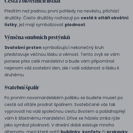
Cesta z okvětních lístků
Předtím než padnou první pohledy na nevěstu, přichází
družičky. Často družičky rozhazují po
cestě k oltáři okvětní
lístky
, jež mají symbolizovat
plodnost
.
Výměna snubních prstýnků
Svatební prsten
symbolizující nekonečný kruh
představuje věčnou lásku a věrnost. Tento zvyk se vám
ponese přes celé manželství a bude vám připomínat
nejenom váš svatební den, ale i vaši oddanost a lásku k
druhému.
Svatební špalír
Po prvním novomanželském polibku se budete muset po
cestě od oltáře prodrat špalírem. Svatebčané vás tak
vyprovodí na vaši společnou cestu životem a poblahopřejí
vám k šťastnému manželství. Dříve se házela zrnka rýže
jako symbol plodnosti. V dnešní době existuje mnoho
alternativ, mezi které patří
bublinky
,
konfety
či
prskavky
.