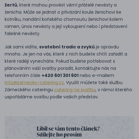
žertů
, které mohou provést věrní přátelé nevěsty a
ženicha. Může se jednat o přivázání koule ženichovi ke
kotníku, nandání koňského chomoutu ženichovi kolem
ramen, únos nevěsty a její vykoupení nebo i představení
falešné nevěsty.
Jak sami vidíte,
svatební tradic a zvyků
je opravdu
mnoho. Je jen na vás, které z nich budete chtít zařadit a
které raději vynecháte. Pokud budete potřebovat s
plánováním vaší svatby poradit, kontaktujte nás na
telefonním čísle
+420 601 301 601
nebo e-mailem
info@zamecky-catering.cz
. Využít můžete také službu
Zámeckého cateringu
catering na svatbu
, v rámci kterého
uspořádáme svatbu podle vašich představ.
Líbil se vám tento článek?
Sdílejte ho prosím