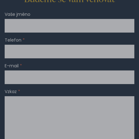
Vaše jméno
Telefon
*
E-mail
*
Vzkaz
*