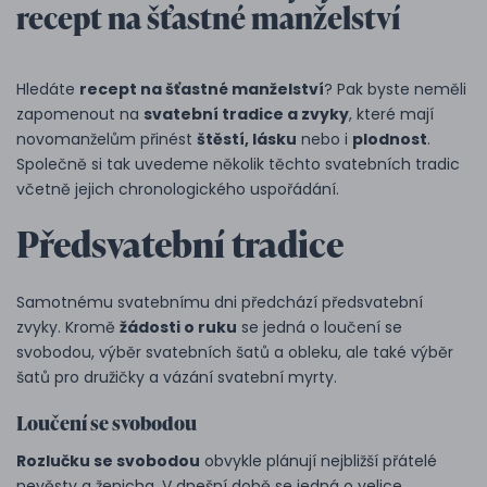
recept na šťastné manželství
Hledáte
recept na šťastné manželství
? Pak byste neměli
zapomenout na
svatební tradice a zvyky
, které mají
novomanželům přinést
štěstí, lásku
nebo i
plodnost
.
Společně si tak uvedeme několik těchto svatebních tradic
včetně jejich chronologického uspořádání.
Předsvatební tradice
Samotnému svatebnímu dni předchází předsvatební
zvyky. Kromě
žádosti o ruku
se jedná o loučení se
svobodou, výběr svatebních šatů a obleku, ale také výběr
šatů pro družičky a vázání svatební myrty.
Loučení se svobodou
Rozlučku se svobodou
obvykle plánují nejbližší přátelé
nevěsty a ženicha. V dnešní době se jedná o velice