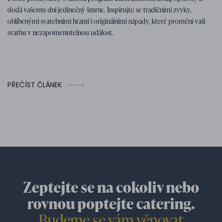
dodá vašemu dni jedinečný šmrnc. Inspirujte se tradičními zvyky,
oblíbenými svatebními hrami i originálními nápady, které promění vaši
svatbu v nezapomenutelnou událost.
PŘEČÍST ČLÁNEK
Zeptejte se na cokoliv nebo
rovnou poptejte catering.
Budeme se vám věnovat