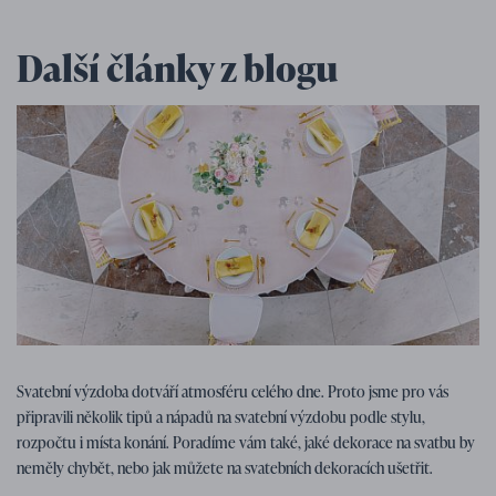
Další články z blogu
Tipy na svatbu
07. 01. 2026
Svatební výzdoba dotváří atmosféru celého dne. Proto jsme pro vás
Tipy, nápady a inspirace na svatební
připravili několik tipů a nápadů na svatební výzdobu podle stylu,
výzdobu
rozpočtu i místa konání. Poradíme vám také, jaké dekorace na svatbu by
neměly chybět, nebo jak můžete na svatebních dekoracích ušetřit.