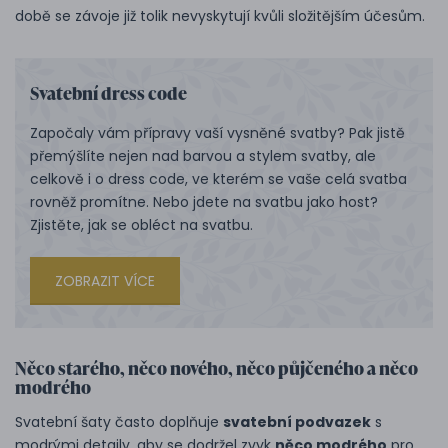
době se závoje již tolik nevyskytují kvůli složitějším účesům.
Svatební dress code
Započaly vám přípravy vaší vysněné svatby? Pak jistě
přemýšlíte nejen nad barvou a stylem svatby, ale
celkově i o dress code, ve kterém se vaše celá svatba
rovněž promítne. Nebo jdete na svatbu jako host?
Zjistěte, jak se obléct na svatbu.
ZOBRAZIT VÍCE
Něco starého, něco nového, něco půjčeného a něco
modrého
Svatební šaty často doplňuje
svatební podvazek
s
modrými detaily, aby se dodržel zvyk
něco modrého
pro