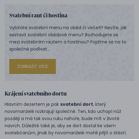
Svatební raut či hostina
Vybíráte svatební menu na oběd či večeři? Nevíte, jak
sestavit svatební obědové menu? Rozhodujete se
mezi svatebním rautem a hostinou? Pojďme se na to
společně podívat...
ZOBRAZIT VÍCE
Krájení svatebního dortu
Hlavním dezertem je pak
svatební dort
, který
novomanželé rozkrajují společně. Ten, kdo uchopí nůž
později a má tak svou ruku nahoře, bude mít v životě
navrch. Důležité také je, aby se dort dostal ke všem
svatebčanům, jinak by novomanželé mohli přijít o štěstí.