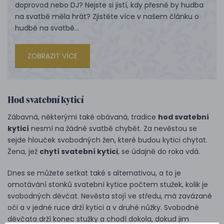
doprovod nebo DJ? Nejste si jistí, kdy přesně by hudba
na svatbě měla hrát? Zjistěte více v našem článku o
hudbě na svatbě…
ZOBRAZIT VÍCE
Hod svatební kyticí
Zábavná, některými také obávaná, tradice
hod svatební
kyticí
nesmí na žádné svatbě chybět. Za nevěstou se
sejde hlouček svobodných žen, které budou kytici chytat.
Žena, jež
chytí svatební kytici
, se údajně do roka vdá.
Dnes se můžete setkat také s alternativou, a to je
omotávání stonků svatební kytice počtem stužek, kolik je
svobodných děvčat. Nevěsta stojí ve středu, má zavázané
oči a v jedné ruce drží kytici a v druhé nůžky. Svobodné
děvčata drží konec stužky a chodí dokola, dokud jim