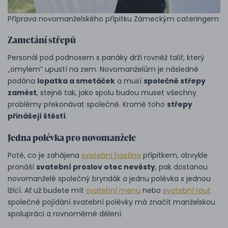
Příprava novomanželského přípitku Zámeckým cateringem
Zametání střepů
Personál pod podnosem s panáky drží rovněž talíř, který
„omylem” upustí na zem. Novomanželům je následně
podána
lopatka a smetáček
a musí
společně střepy
zamést
, stejně tak, jako spolu budou muset všechny
problémy překonávat společně. Kromě toho
střepy
přinášejí štěstí
.
Jedna polévka pro novomanžele
Poté, co je zahájena
svatební hostina
přípitkem, obvykle
pronáší
svatební proslov otec nevěsty
, pak dostanou
novomanželé společný bryndák a jednu polévka s jednou
lžící. Ať už budete mít
svatební menu
nebo
svatební raut
společné pojídání svatební polévky má značit manželskou
spolupráci a rovnoměrné dělení.