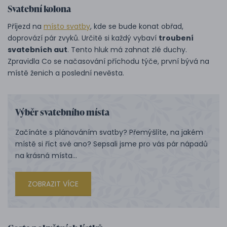
Svatební kolona
Příjezd na
místo svatby
, kde se bude konat obřad,
doprovází pár zvyků. Určitě si každý vybaví
troubení
svatebních aut
. Tento hluk má zahnat zlé duchy.
Zpravidla Co se načasování příchodu týče, první bývá na
místě ženich a poslední nevěsta.
Výběr svatebního místa
Začínáte s plánováním svatby? Přemýšlíte, na jakém
místě si říct své ano? Sepsali jsme pro vás pár nápadů
na krásná místa...
ZOBRAZIT VÍCE