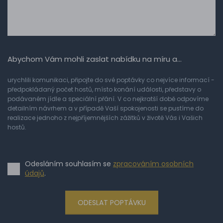
Abychom Vám mohli zaslat nabídku na míru a…
urychlili komunikaci, připojte do své poptávky co nejvíce informací -
předpokládaný počet hostů, místo konání události, představy o
podávaném jídle a speciální přání. V co nejkratší době odpovíme
detailním návrhem a v případě Vaší spokojenosti se pustíme do
realizace jednoho z nejpříjemnějších zážitků v životě Vás i Vašich
hostů.
Odesláním souhlasím se
zpracováním osobních
údajů
.
ODESLAT POPTÁVKU