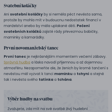
Svatební koláčky
Ani
svatební koláčky
by si neměla péct nevěsta sama,
protože by mohla mít v budoucnu nedostatek financí v
manželství anebo by měla uplakané děti.
Pečení
svatebních koláčků
zajisté rády převezmou babičky,
maminky a kamarádky.
První novomanželský tanec
První tanec
je nejkrásnějším momentem večerní zábavy.
Správná hudba
a láska navodí příjemnou a až dojemnou
atmosféru. Nezapomeňte ale, že ženich by kromě tančení s
nevěstou měl vyzvat k tanci
maminku
a
tchyni
a stejně
tak i nevěsta svého
tatínka
a
tchána
.
Výběr hudby na svatbu
Zvažujete, zda mít na své svatbě živý hudební