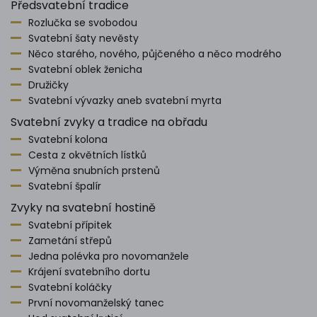
Předsvatební tradice
Rozlučka se svobodou
Svatební šaty nevěsty
Něco starého, nového, půjčeného a něco modrého
Svatební oblek ženicha
Družičky
Svatební vývazky aneb svatební myrta
Svatební zvyky a tradice na obřadu
Svatební kolona
Cesta z okvětních lístků
Výměna snubních prstenů
Svatební špalír
Zvyky na svatební hostině
Svatební přípitek
Zametání střepů
Jedna polévka pro novomanžele
Krájení svatebního dortu
Svatební koláčky
První novomanželský tanec