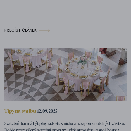
PŘEČÍST ČLÁNEK
Tipy na svatbu
12. 09. 2025
Svatební program – tipy na zábavné
Svatební den má být plný radosti, smíchu a nezapomenutelných zážitků.
svatební aktivity
Dobře promyšlený svatební program udrží atmosféru, zapojí hosty a