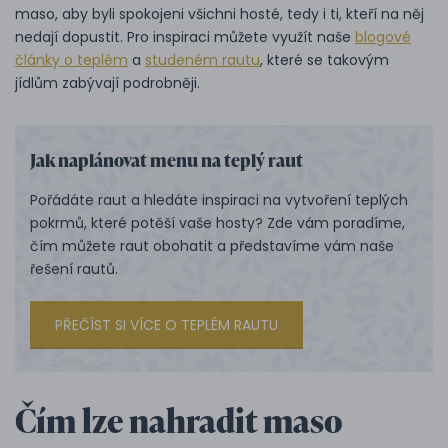
maso, aby byli spokojeni všichni hosté, tedy i ti, kteří na něj
nedají dopustit. Pro inspiraci můžete využít naše
blogové
články o teplém
a
studeném rautu
, které se takovým
jídlům zabývají podrobněji.
Jak naplánovat menu na teplý raut
Pořádáte raut a hledáte inspiraci na vytvoření teplých
pokrmů, které potěší vaše hosty? Zde vám poradíme,
čím můžete raut obohatit a představíme vám naše
řešení rautů.
PŘEČÍST SI VÍCE O TEPLÉM RAUTU
Čím lze nahradit maso