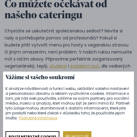
Co můžete očekávat od
našeho cateringu
Chystáte se uskutečnit společenskou sešlost? Nevíte si
rady a potřebujete pomoc od profesionálů? Pokud si
budete přát vytvořit menu pro hosty s veganskou stravou
či jiným omezením, není problém. V našich rukou nemusíte
mít s ničím obavy. Připravíme perfektně zorganizovaný
vegetariánský, teplý,
studený
i
svatební raut
, dle veškerých
požadavků.
Vážíme si vašeho soukromí
Od naší cateringové firmy dále můžete využít řadu
K analýze návštěvnosti a funkcí webu, ukládání vašeho nastavení
doplňkových služeb. Konkrétně se jedná o pomoc s
a personalizaci obsahu a reklam využíváme cookies. Informace o
tom, jak náš web používáte, sdílíme se svými partnery pro sociální
výběrem kvalitních pokrmů a lokality, špičkový servis od
média, inzerci a analýzy, kteří mohou být ze zemí mimo EU. Partneři
našeho týmu odborníků po celý čas, zajištění hudby a
tyto údaje mohou zkombinovat s dalšími informacemi, které jste
jim poskytli nebo které získali v důsledku toho, že používáte jejich
výzdoby, závěrečný úklid a mnoho dalších.
služby.
Podrobné informace
Přenechte nám veškeré obavy a připravíme vše na zvolené
místo, které si budete přát.
Náš catering
vám bude k
POUZE NEZBYTNÉ COOKIES
PŘIJMOUT VŠE