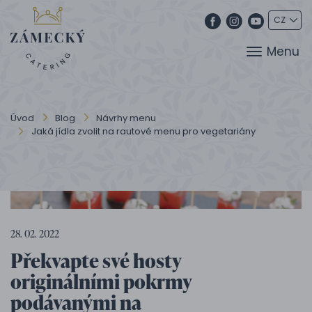
Menu
Úvod
Blog
Návrhy menu
Jaká jídla zvolit na rautové menu pro vegetariány
28. 02. 2022
Překvapte své hosty
originálními pokrmy
podávanými na