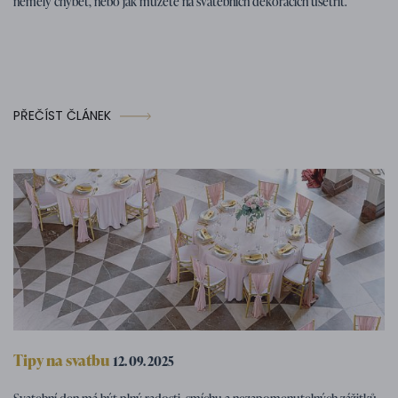
neměly chybět, nebo jak můžete na svatebních dekoracích ušetřit.
PŘEČÍST ČLÁNEK
Tipy na svatbu
12. 09. 2025
Svatební program – tipy na zábavné