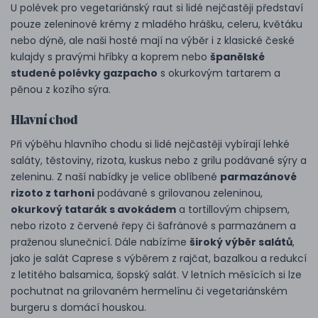
U polévek pro vegetariánský raut si lidé nejčastěji představí
pouze zeleninové krémy z mladého hrášku, celeru, květáku
nebo dýně, ale naši hosté mají na výběr i z klasické české
kulajdy s pravými hříbky a koprem nebo
španělské
studené polévky gazpacho
s okurkovým tartarem a
pěnou z kozího sýra.
Hlavní chod
Při výběhu hlavního chodu si lidé nejčastěji vybírají lehké
saláty, těstoviny, rizota, kuskus nebo z grilu podávané sýry a
zeleninu. Z naší nabídky je velice oblíbené
parmazánové
rizoto z tarhoni
podávané s grilovanou zeleninou,
okurkový tatarák s avokádem
a tortillovým chipsem,
nebo rizoto z červené řepy či šafránové s parmazánem a
praženou slunečnicí. Dále nabízíme
široký výběr salátů
,
jako je salát Caprese s výběrem z rajčat, bazalkou a redukcí
z letitého balsamica, šopský salát. V letních měsících si lze
pochutnat na grilovaném hermelínu či vegetariánském
burgeru s domácí houskou.