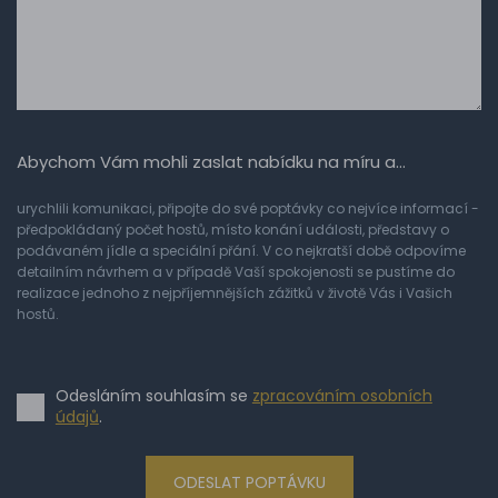
Abychom Vám mohli zaslat nabídku na míru a…
urychlili komunikaci, připojte do své poptávky co nejvíce informací -
předpokládaný počet hostů, místo konání události, představy o
podávaném jídle a speciální přání. V co nejkratší době odpovíme
detailním návrhem a v případě Vaší spokojenosti se pustíme do
realizace jednoho z nejpříjemnějších zážitků v životě Vás i Vašich
hostů.
Odesláním souhlasím se
zpracováním osobních
údajů
.
ODESLAT POPTÁVKU