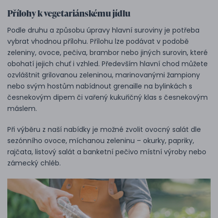
Přílohy k vegetariánskému jídlu
Podle druhu a způsobu úpravy hlavní suroviny je potřeba
vybrat vhodnou přílohu. Přílohu lze podávat v podobě
zeleniny, ovoce, pečiva, brambor nebo jiných surovin, které
obohatí jejich chuť i vzhled. Především hlavní chod můžete
ozvláštnit grilovanou zeleninou, marinovanými žampiony
nebo svým hostům nabídnout grenaille na bylinkách s
česnekovým dipem či vařený kukuřičný klas s česnekovým
máslem.
Při výběru z naší nabídky je možné zvolit ovocný salát dle
sezónního ovoce, míchanou zeleninu –⁠ okurky, papriky,
rajčata, listový salát a banketní pečivo místní výroby nebo
zámecký chléb.