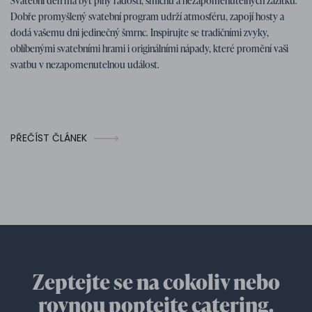
Svatební den má být plný radosti, smíchu a nezapomenutelných zážitků.
svatební aktivity
Dobře promyšlený svatební program udrží atmosféru, zapojí hosty a
dodá vašemu dni jedinečný šmrnc. Inspirujte se tradičními zvyky,
oblíbenými svatebními hrami i originálními nápady, které promění vaši
svatbu v nezapomenutelnou událost.
PŘEČÍST ČLÁNEK
Zeptejte se na cokoliv nebo
rovnou poptejte catering.