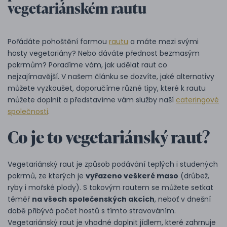
vegetariánském rautu
Pořádáte pohoštění formou
rautu
a máte mezi svými
hosty vegetariány? Nebo dáváte přednost bezmasým
pokrmům? Poradíme vám, jak udělat raut co
nejzajímavější. V našem článku se dozvíte, jaké alternativy
můžete vyzkoušet, doporučíme různé tipy, které k rautu
můžete doplnit a představíme vám služby naší
cateringové
společnosti
.
Co je to vegetariánský raut?
Vegetariánský raut je způsob podávání teplých i studených
pokrmů, ze kterých je
vyřazeno veškeré maso
(drůbež,
ryby i mořské plody). S takovým rautem se můžete setkat
téměř
na všech společenských akcích
, neboť v dnešní
době přibývá počet hostů s tímto stravováním.
Vegetariánský raut je vhodné doplnit jídlem, které zahrnuje