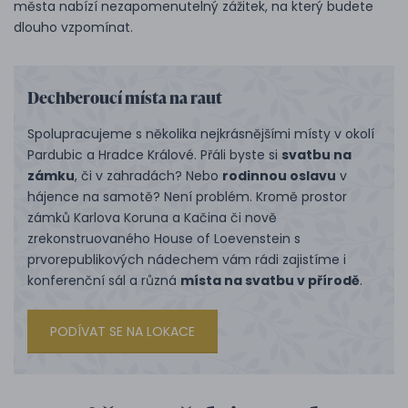
města nabízí nezapomenutelný zážitek, na který budete
dlouho vzpomínat.
Dechberoucí místa na raut
Spolupracujeme s několika nejkrásnějšími místy v okolí
Pardubic a Hradce Králové. Přáli byste si
svatbu na
zámku
, či v zahradách? Nebo
rodinnou oslavu
v
hájence na samotě? Není problém. Kromě prostor
zámků Karlova Koruna a Kačina či nově
zrekonstruovaného House of Loevenstein s
prvorepublikových nádechem vám rádi zajistíme i
konferenční sál a různá
místa na svatbu v přírodě
.
PODÍVAT SE NA LOKACE