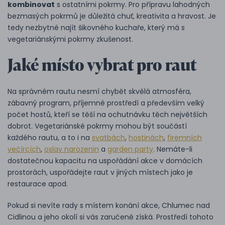
kombinovat
s ostatními pokrmy. Pro přípravu lahodných
bezmasých pokrmů je důležitá chuť, kreativita a hravost. Je
tedy nezbytné najít šikovného kuchaře, který má s
vegetariánskými pokrmy zkušenost.
Jaké místo vybrat pro raut
Na správném rautu nesmí chybět skvělá atmosféra,
zábavný program, příjemné prostředí a především velký
počet hostů, kteří se těší na ochutnávku těch největších
dobrot. Vegetariánské pokrmy mohou být součástí
každého rautu, a to i na
svatbách
,
hostinách
,
firemních
večírcích
,
oslav narozenin
a
garden party
. Nemáte-li
dostatečnou kapacitu na uspořádání akce v domácích
prostorách, uspořádejte raut v jiných místech jako je
restaurace apod.
Pokud si nevíte rady s místem konání akce, Chlumec nad
Cidlinou a jeho okolí si vás zaručeně získá. Prostředí tohoto