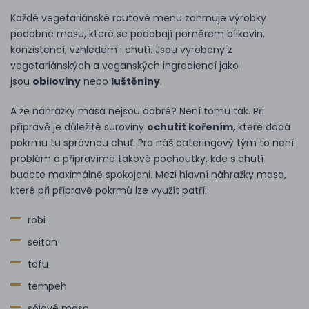
Každé vegetariánské rautové menu zahrnuje výrobky
podobné masu, které se podobají poměrem bílkovin,
konzistencí, vzhledem i chutí. Jsou vyrobeny z
vegetariánských a veganských ingrediencí jako
jsou
obiloviny
nebo
luštěniny
.
A že náhražky masa nejsou dobré? Není tomu tak. Při
přípravě je důležité suroviny
ochutit kořením
, které dodá
pokrmu tu správnou chuť. Pro náš cateringový tým to není
problém a připravíme takové pochoutky, kde s chutí
budete maximálně spokojeni. Mezi hlavní náhražky masa,
které při přípravě pokrmů lze využít patří:
robi
seitan
tofu
tempeh
sójové maso