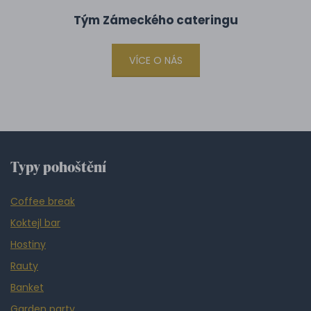
Tým Zámeckého cateringu
VÍCE O NÁS
Typy pohoštění
Coffee break
Koktejl bar
Hostiny
Rauty
Banket
Garden party