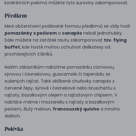
konkrétních pokrmů můžete tyto suroviny zakomponovat.
Předkrm
Mezi občerstvení podávané formou předkrmů se vždy hodí
pomazánky
s pečivem
a
canapés
neboli jednohubky.
Dále můžete na začátek rautu zakomponovat
tzv. flying
buffet
, kde hosté mohou ochutnat delikatesy od
procházejících číšníků.
Naším zákazníkům nabízíme pomazánku cizrnovou,
sýrovou i česnekovou, guacamole či tapenádu ze
sušených rajčat. Také oblíbené chuťovky canapés z
červené řepy, sýrové i česnekové nebo bruschettu s
rajčaty, bazalkovým olejem a rajčatovým chipsem. V
nabídce máme i mozzarellu s rajčaty a bazalkovým
pestem, žlutý meloun,
francouzský quiche
a mnoho
dalších.
Polévka