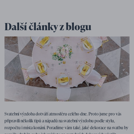
Další články z blogu
Tipy na svatbu
07. 01. 2026
Svatební výzdoba dotváří atmosféru celého dne. Proto jsme pro vás
Tipy, nápady a inspirace na svatební
připravili několik tipů a nápadů na svatební výzdobu podle stylu,
výzdobu
rozpočtu i místa konání. Poradíme vám také, jaké dekorace na svatbu by