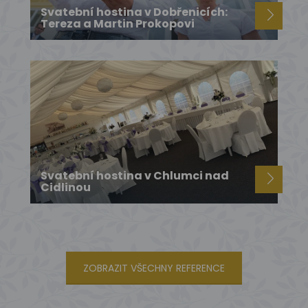
Svatební hostina v Dobřenicích:
Tereza a Martin Prokopovi
Svatební hostina v Chlumci nad
Cidlinou
ZOBRAZIT VŠECHNY REFERENCE