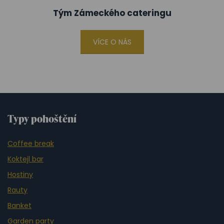
Tým Zámeckého cateringu
VÍCE O NÁS
Typy pohoštění
Coffee break
Koktejl bar
Hostiny
Rauty
Banket
Garden party