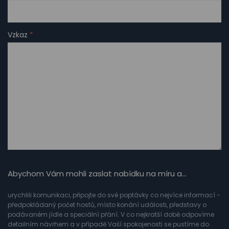
Vzkaz
*
Abychom Vám mohli zaslat nabídku na míru a…
urychlili komunikaci, připojte do své poptávky co nejvíce informací -
předpokládaný počet hostů, místo konání události, představy o
podávaném jídle a speciální přání. V co nejkratší době odpovíme
detailním návrhem a v případě Vaší spokojenosti se pustíme do