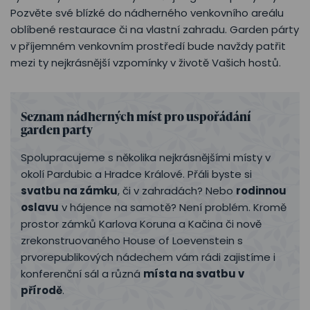
Pozvěte své blízké do nádherného venkovního areálu
oblíbené restaurace či na vlastní zahradu. Garden párty
v příjemném venkovním prostředí bude navždy patřit
mezi ty nejkrásnější vzpomínky v životě Vašich hostů.
Seznam nádherných míst pro uspořádání
garden party
Spolupracujeme s několika nejkrásnějšími místy v
okolí Pardubic a Hradce Králové. Přáli byste si
svatbu na zámku
, či v zahradách? Nebo
rodinnou
oslavu
v hájence na samotě? Není problém. Kromě
prostor zámků Karlova Koruna a Kačina či nově
zrekonstruovaného House of Loevenstein s
prvorepublikových nádechem vám rádi zajistíme i
konferenční sál a různá
místa na svatbu v
přírodě
.