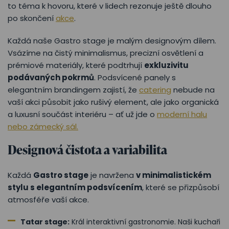
to téma k hovoru, které v lidech rezonuje ještě dlouho
po skončení
akce
.
Každá naše Gastro stage je malým designovým dílem.
Vsázíme na čistý minimalismus, precizní osvětlení a
prémiové materiály, které podtrhují
exkluzivitu
podávaných pokrmů
. Podsvícené panely s
elegantním brandingem zajistí, že
catering
nebude na
vaší akci působit jako rušivý element, ale jako organická
a luxusní součást interiéru – ať už jde o
moderní halu
nebo zámecký sál.
Designová čistota a variabilita
Každá
Gastro stage
je navržena
v minimalistickém
stylu s elegantním podsvícením
, které se přizpůsobí
atmosféře vaší akce.
Tatar stage:
Král interaktivní gastronomie. Naši kuchaři