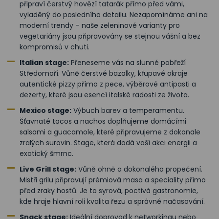
připraví čerstvý hovězí tatarák přímo před vámi,
vyladěný do posledního detailu. Nezapomínáme ani na
moderní trendy – naše zeleninové varianty pro
vegetariány jsou připravovány se stejnou vášní a bez
kompromisů v chuti.
Italian stage:
Přeneseme vás na slunné pobřeží
Středomoří. Vůně čerstvé bazalky, křupavé okraje
autentické pizzy přímo z pece, výběrové antipasti a
dezerty, které jsou esencí italské radosti ze života.
Mexico stage:
Výbuch barev a temperamentu.
Šťavnaté tacos a nachos doplňujeme domácími
salsami a guacamole, které připravujeme z dokonale
zralých surovin. Stage, která dodá vaší akci energii a
exotický šmrnc.
Live Grill stage:
Vůně ohně a dokonalého propečení.
Mistři grilu připravují prémiová masa a speciality přímo
před zraky hostů. Je to syrová, poctivá gastronomie,
kde hraje hlavní roli kvalita řezu a správné načasování.
Snack stage:
Ideální doprovod k networkingu nebo