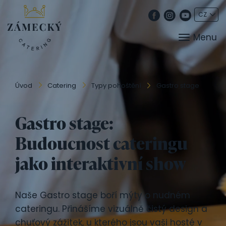
Menu
Úvod
Catering
Typy pohoštění
Gastro stage
Gastro stage:
Budoucnost cateringu
jako interaktivní show
Naše Gastro stage boří mýty o nudném
cateringu. Přinášíme vizuálně čistý design a
chuťový zážitek, u kterého jsou vaši hosté v