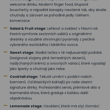
welcome drinku. Moderní finger food, křupavé
bruschetty a nápadité kanapky navržené tak, aby skvěle
chutnaly a zároveň se pohodlně jedly i během
konverzace.
Salad & Fruit stage:
Lehkost a svěžest v hlavní roli.
Pestrá symfonie sezónních salátů s originálními
dresinky a vizuálně ohromující pyramidy z pečlivě
vybraného exotického i lokálního ovoce.
Sweet stage:
Sladká tečka v té nejluxusnější podobě.
Designové stojany plné řemeslných dezertů,
nadýchaných krémů a ovocných variací, které vypadají
jako šperky a chutnají jako nebe.
Cocktail stage:
Tekuté umění v podání našich
barmanů. Od klasických koktejlů po naše vlastní
signature drinky. Profesionální servis, prémiové sklo a
barmanská show, která graduje s každou další
objednávkou.
Lemonade stage:
Osvěžení, které má styl. Domácí