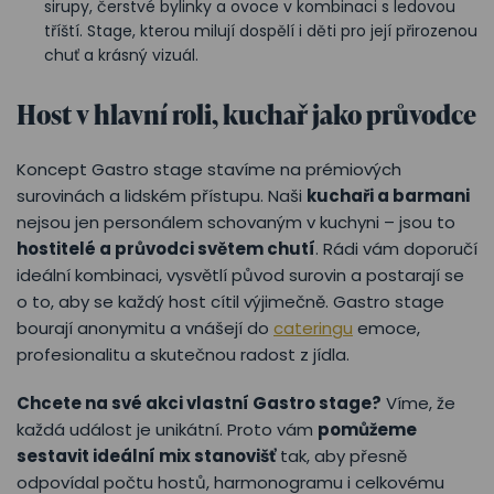
sirupy, čerstvé bylinky a ovoce v kombinaci s ledovou
tříští. Stage, kterou milují dospělí i děti pro její přirozenou
chuť a krásný vizuál.
Host v hlavní roli, kuchař jako průvodce
Koncept Gastro stage stavíme na prémiových
surovinách a lidském přístupu. Naši
kuchaři a barmani
nejsou jen personálem schovaným v kuchyni – jsou to
hostitelé a průvodci světem chutí
. Rádi vám doporučí
ideální kombinaci, vysvětlí původ surovin a postarají se
o to, aby se každý host cítil výjimečně. Gastro stage
bourají anonymitu a vnášejí do
cateringu
emoce,
profesionalitu a skutečnou radost z jídla.
Chcete na své akci vlastní Gastro stage?
Víme, že
každá událost je unikátní. Proto vám
pomůžeme
sestavit ideální mix stanovišť
tak, aby přesně
odpovídal počtu hostů, harmonogramu i celkovému