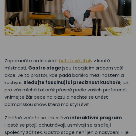
Zapomeňte na klasické
bufetové stoly
v koutě
místnosti.
Gastro stage
jsou tepajícím srdcem vaší
akce. Je to prostor, kde padá bariéra mezi hostem a
kuchyní.
Sledujte fascinující preciznost kuchaře
, jak
pro vás míchá tatarák přesně podle vašich preferencí,
vnímejte žár pece na pizzu a nechte se unést
barmanskou show, která má styl i švih.
Z běžné večeře se tak stává
interaktivní program
.
Hosté se ptají, ochutnávají, usmívají se a sdílejí
společný zážitek. Gastro stage není jen o nasycení – je