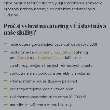
akce okolí města Čáslavi? Využijte nádherné zámecké
prostory Karlovy Koruny v nedalekém Chlumci nad
Cidlinou.
Proč si vybrat na catering v Čáslavi nás a
naše služby?
naše cateringová společnost slouží už od roku 2001
postaráme se o
catering na svatbu
i catering
pro
firemní
a
rodinné večírky
a další akce
zajistíme pronájem krásných zámeckých prostor
zakládáme si na podávání perfektních pokrmů
v týmu máme pouze zkušený personál
vše zorganizujeme podle vašich přání
zvládneme uspořádat akce až pro 10 000 lidí
poradíme s výběrem menu i lokality