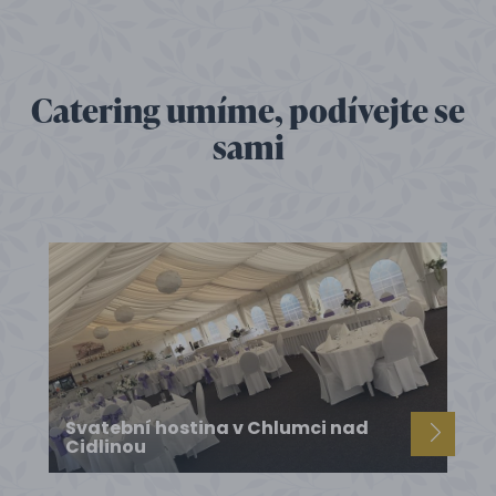
Catering umíme, podívejte se
sami
Svatební hostina v Chlumci nad
Cidlinou