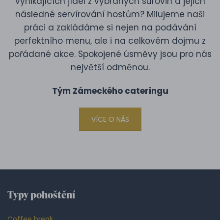
vynikajících jídel z vybraných surovin a jejich
následné servírování hostům? Milujeme naši
práci a zakládáme si nejen na podávání
perfektního menu, ale i na celkovém dojmu z
pořádané akce. Spokojené úsměvy jsou pro nás
největší odměnou.
Tým Zámeckého cateringu
VÍCE O NÁS
Typy pohoštění
Coffee break