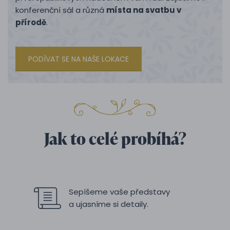
konferenční sál a různá
místa na svatbu v
přírodě
.
PODÍVAT SE NA NAŠE LOKACE
Jak to celé probíhá?
Sepíšeme vaše představy
a ujasníme si detaily.