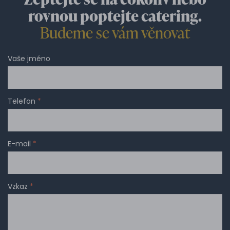
rovnou poptejte catering.
Budeme se vám věnovat
Vaše jméno
Telefon
*
E-mail
*
Vzkaz
*