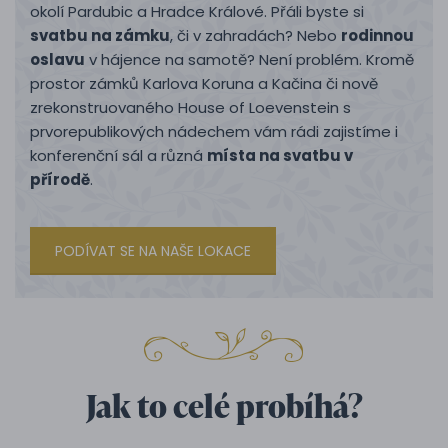
okolí Pardubic a Hradce Králové. Přáli byste si
svatbu na zámku
, či v zahradách? Nebo
rodinnou
oslavu
v hájence na samotě? Není problém. Kromě
prostor zámků Karlova Koruna a Kačina či nově
zrekonstruovaného House of Loevenstein s
prvorepublikových nádechem vám rádi zajistíme i
konferenční sál a různá
místa na svatbu v
přírodě
.
PODÍVAT SE NA NAŠE LOKACE
Jak to celé probíhá?