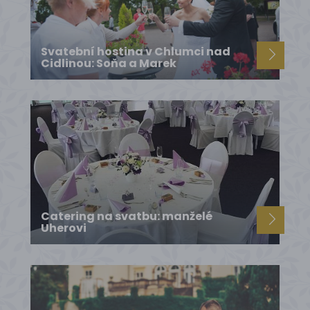
Svatební hostina v Chlumci nad
Cidlinou: Soňa a Marek
Catering na svatbu: manželé
Uherovi