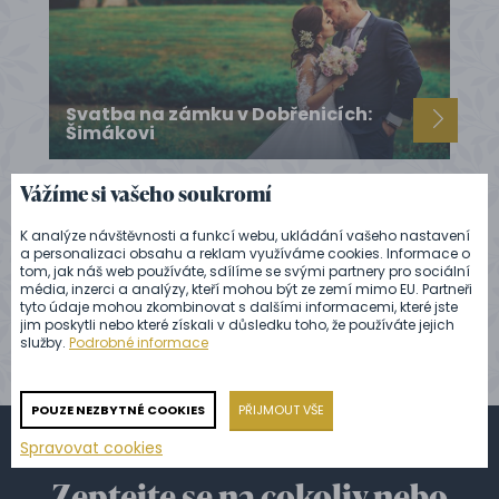
Svatba na zámku v Dobřenicích:
Šimákovi
Vážíme si vašeho soukromí
K analýze návštěvnosti a funkcí webu, ukládání vašeho nastavení
a personalizaci obsahu a reklam využíváme cookies. Informace o
ZOBRAZIT VŠECHNY REFERENCE
tom, jak náš web používáte, sdílíme se svými partnery pro sociální
média, inzerci a analýzy, kteří mohou být ze zemí mimo EU. Partneři
tyto údaje mohou zkombinovat s dalšími informacemi, které jste
jim poskytli nebo které získali v důsledku toho, že používáte jejich
služby.
Podrobné informace
POUZE NEZBYTNÉ COOKIES
PŘIJMOUT VŠE
Spravovat cookies
Zeptejte se na cokoliv nebo