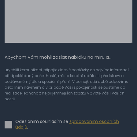
Abychom Vám mohli zaslat nabídku na míru a…
urychlili komunikaci, připojte do své poptávky co nejvíce informací -
předpokládaný počet hostů, místo konání události, představy o
podávaném jídle a speciální přání. V co nejkratší době odpovíme
detailním návrhem a v případě Vaší spokojenosti se pustíme do
realizace jednoho z nejpříjemnějších zážitků v životě Vás i Vašich
hostů.
Odesláním souhlasím se
zpracováním osobních
údajů
.