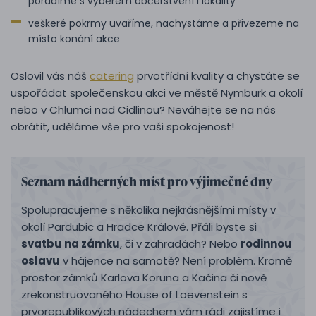
poradíme s výběrem občerstvení i lokality
veškeré pokrmy uvaříme, nachystáme a přivezeme na
místo konání akce
Oslovil vás náš
catering
prvotřídní kvality a chystáte se
uspořádat společenskou akci ve městě Nymburk a okolí
nebo v Chlumci nad Cidlinou? Neváhejte se na nás
obrátit, uděláme vše pro vaši spokojenost!
Seznam nádherných míst pro výjimečné dny
Spolupracujeme s několika nejkrásnějšími místy v
okolí Pardubic a Hradce Králové. Přáli byste si
svatbu na zámku
, či v zahradách? Nebo
rodinnou
oslavu
v hájence na samotě? Není problém. Kromě
prostor zámků Karlova Koruna a Kačina či nově
zrekonstruovaného House of Loevenstein s
prvorepublikových nádechem vám rádi zajistíme i