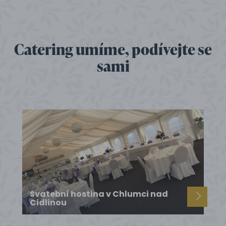
Catering umíme, podívejte se
sami
Svatební hostina v Chlumci nad
Cidlinou