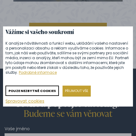
ZOBRAZIT VŠECHNY REFERENCE
Vážíme si vašeho soukromí
K analýze návštěvnosti a funkcí webu, ukládání vašeho nastavení
a personalizaci obsahu a reklam využíváme cookies. Informace o
tom, jak náš web používáte, sdílíme se svými partnery pro sociální
média, inzerci a analýzy, kteří mohou být ze zemí mimo EU. Partneři
tyto údaje mohou zkombinovat s dalšími informacemi, které jste
jim poskytli nebo které získali v důsledku toho, že používáte jejich
služby.
Podrobné informace
Zeptejte se na cokoliv nebo
POUZE NEZBYTNÉ COOKIES
PŘIJMOUT VŠE
rovnou poptejte catering.
Spravovat cookies
Budeme se vám věnovat
Vaše jméno