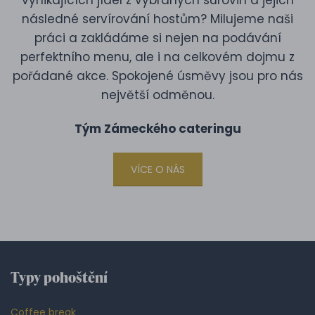
vynikajících jídel z vybraných surovin a jejich
následné servírování hostům? Milujeme naši
práci a zakládáme si nejen na podávání
perfektního menu, ale i na celkovém dojmu z
pořádané akce. Spokojené úsměvy jsou pro nás
největší odměnou.
Tým Zámeckého cateringu
VÍCE O NÁS
Typy pohoštění
Coffee break