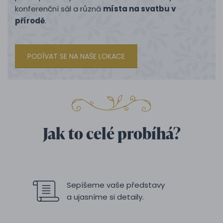
konferenční sál a různá
místa na svatbu v
přírodě
.
PODÍVAT SE NA NAŠE LOKACE
Jak to celé probíhá?
Sepíšeme vaše představy
a ujasníme si detaily.