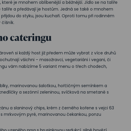
, které je mnohem oblíbenější a běžnější. Jídlo se na talíře
ěné talíře a předávají je hostům. Jedná se také o mnohem
lem přijdou do styku, jsou kuchaři. Oproti tomu při rodinném
číšník.
o cateringu
ároveň si každý host již předem může vybrat z více druhů
chutnají všichni – masožravci, vegetariáni i vegani, či
ingu vám nabízíme 5 variant menu o třech chodech,
jablky, marinovanou šalotkou, hořčičným semínkem a
knedlíčky a sezónní zeleninou, svíčková na smetaně s
ánu a slaninový chips, krém z černého kořene s vejci 63
o s mrkvovým pyré, marinovanou čekankou, ponzu
ného uzeného prsa s brusinkovou redukcí, silné hovězí