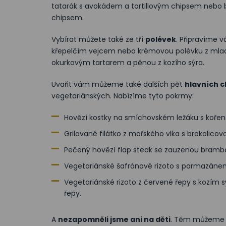
tatarák s avokádem a tortillovým chipsem nebo 
chipsem.
Vybírat můžete také ze tří
polévek
. Připravíme 
křepelčím vejcem nebo krémovou polévku z mla
okurkovým tartarem a pěnou z kozího sýra.
Uvařit vám můžeme také dalších pět
hlavních 
vegetariánských. Nabízíme tyto pokrmy:
Hovězí kostky na smíchovském ležáku s kořen
Grilované filátko z mořského vlka s brokolic
Pečený hovězí flap steak se zauzenou bramb
Vegetariánské šafránové rizoto s parmazánem
Vegetariánské rizoto z červené řepy s kozím
řepy.
A
nezapomněli jsme ani na děti
. Těm můžeme př