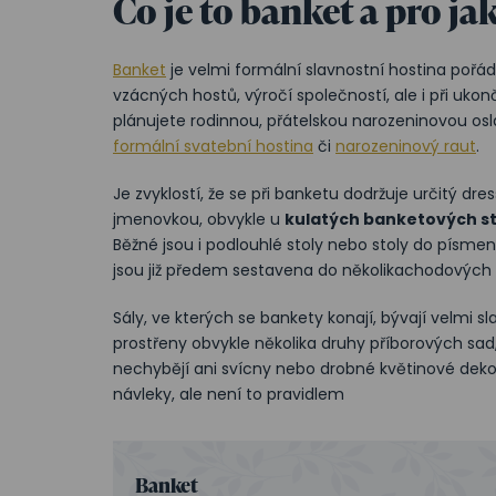
Co je to banket a pro jak
Banket
je velmi formální slavnostní hostina pořád
vzácných hostů, výročí společností, ale i při uk
plánujete rodinnou, přátelskou narozeninovou o
formální svatební hostina
či
narozeninový raut
.
Je zvyklostí, že se při banketu dodržuje určitý d
jmenovkou, obvykle u
kulatých banketových st
Běžné jsou i podlouhlé stoly nebo stoly do písmene
jsou již předem sestavena do několikachodových
Sály, ve kterých se bankety konají, bývají velmi 
prostřeny obvykle několika druhy příborových sad,
nechybějí ani svícny nebo drobné květinové dek
návleky, ale není to pravidlem
Banket