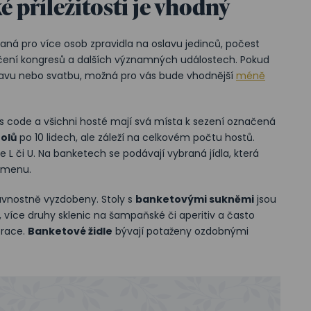
é příležitosti je vhodný
aná pro více osob zpravidla na oslavu jedinců, počest
ončení kongresů a dalších významných událostech. Pokud
slavu nebo svatbu, možná pro vás bude vhodnější
méně
ress code a všichni hosté mají svá místa k sezení označená
olů
po 10 lidech, ale záleží na celkovém počtu hostů.
 L či U. Na banketech se podávají vybraná jídla, která
 menu.
slavnostně vyzdobeny. Stoly s
banketovými sukněmi
jsou
 více druhy sklenic na šampaňské či aperitiv a často
orace.
Banketové židle
bývají potaženy ozdobnými