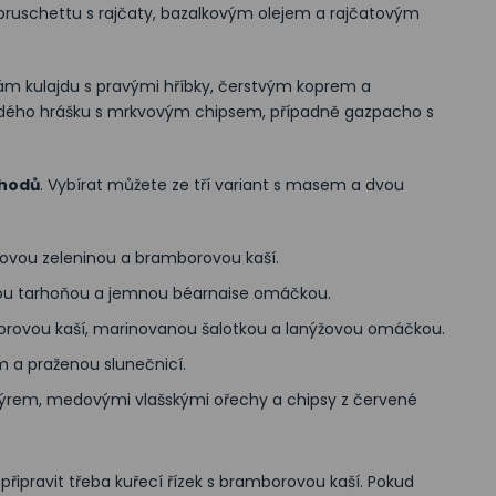
bruschettu s rajčaty, bazalkovým olejem a rajčatovým
vám kulajdu s pravými hříbky, čerstvým koprem a
dého hrášku s mrkvovým chipsem, případně gazpacho s
chodů
. Vybírat můžete ze tří variant s masem a dvou
ovou zeleninou a bramborovou kaší.
ovou tarhoňou a jemnou béarnaise omáčkou.
orovou kaší, marinovanou šalotkou a lanýžovou omáčkou.
 a praženou slunečnicí.
 sýrem, medovými vlašskými ořechy a chipsy z červené
ipravit třeba kuřecí řízek s bramborovou kaší. Pokud