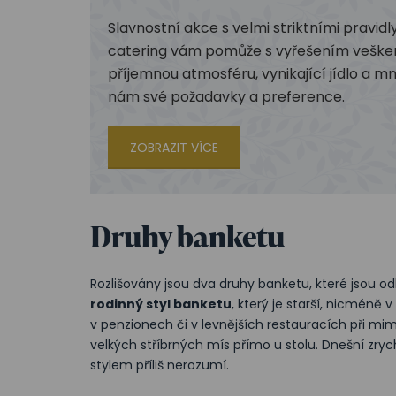
Slavnostní akce s velmi striktními pravid
catering vám pomůže s vyřešením veškerý
příjemnou atmosféru, vynikající jídlo a m
nám své požadavky a preference.
ZOBRAZIT VÍCE
Druhy banketu
Rozlišovány jsou dva druhy banketu, které jsou o
rodinný styl banketu
, který je starší, nicméně
v penzionech či v levnějších restauracích při mi
velkých stříbrných mís přímo u stolu. Dnešní zr
stylem příliš nerozumí.