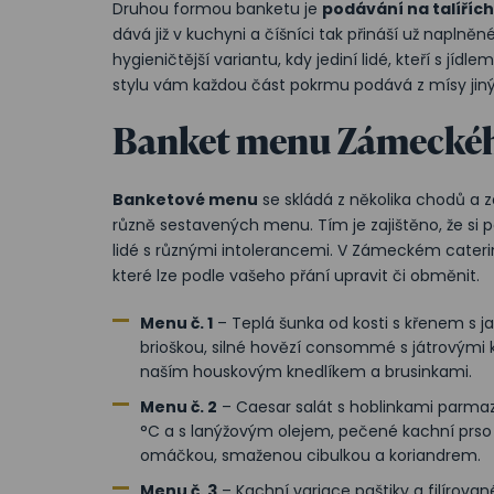
Druhou formou banketu je
podávání na talířích
dává již v kuchyni a číšníci tak přináší už napln
hygieničtější variantu, kdy jediní lidé, kteří s jíd
stylu vám každou část pokrmu podává z mísy jiný 
Banket menu Zámeckéh
Banketové menu
se skládá z několika chodů a z
různě sestavených menu. Tím je zajištěno, že si po
lidé s různými intolerancemi. V Zámeckém cater
které lze podle vašeho přání upravit či obměnit.
Menu č. 1
– Teplá šunka od kosti s křenem s 
brioškou, silné hovězí consommé s játrovými 
naším houskovým knedlíkem a brusinkami.
Menu č. 2
– Caesar salát s hoblinkami parmaz
°C a s lanýžovým olejem, pečené kachní prs
omáčkou, smaženou cibulkou a koriandrem.
Menu č. 3
– Kachní variace paštiky a filírova