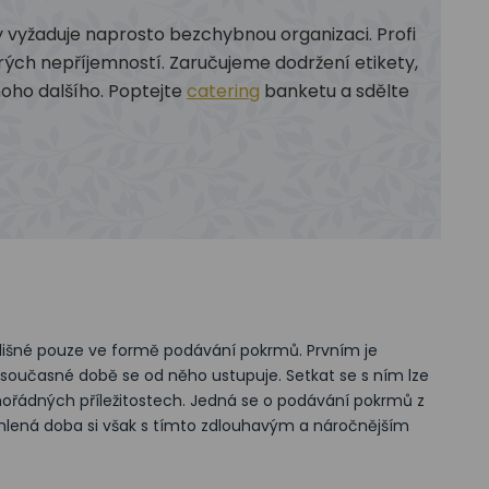
ly vyžaduje naprosto bezchybnou organizaci. Profi
ch nepříjemností. Zaručujeme dodržení etikety,
noho dalšího. Poptejte
catering
banketu a sdělte
dlišné pouze ve formě podávání pokrmů. Prvním je
 v současné době se od něho ustupuje. Setkat se s ním lze
mořádných příležitostech. Jedná se o podávání pokrmů z
ychlená doba si však s tímto zdlouhavým a náročnějším