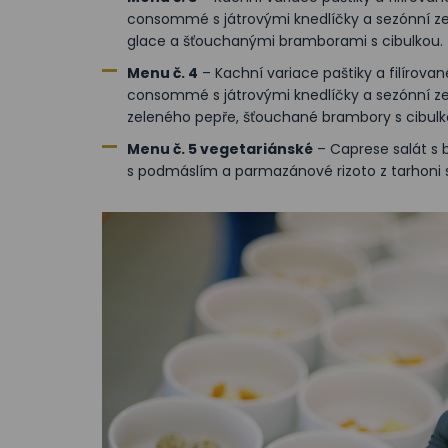
consommé s játrovými knedlíčky a sezónní z
glace a šťouchanými bramborami s cibulkou.
Menu č. 4
– Kachní variace paštiky a filírova
consommé s játrovými knedlíčky a sezónní ze
zeleného pepře, šťouchané brambory s cibulk
Menu č. 5 vegetariánské
– Caprese salát s 
s podmáslím a parmazánové rizoto z tarhoni s