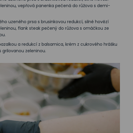
eleninou, vepřová panenka pečená do růžova s demi-
ného uzeného prsa s brusinkovou redukcí, silné hovězí
leninou, flank steak pečený do růžova s omáčkou ze
ou.
bazalkou a redukcí z balsamica, krém z cukrového hrášku
 grilovanou zeleninou.