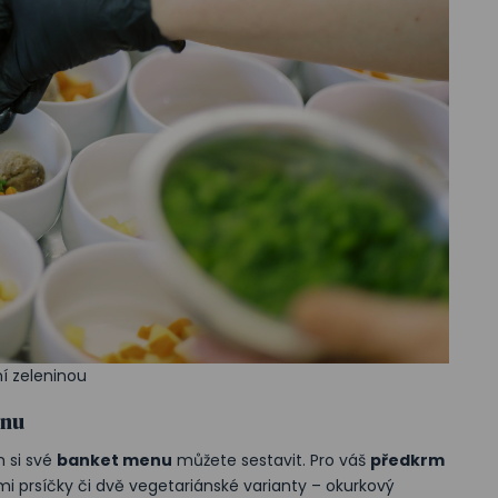
í zeleninou
enu
 si své
banket menu
můžete sestavit. Pro váš
předkrm
mi prsíčky či dvě vegetariánské varianty – okurkový