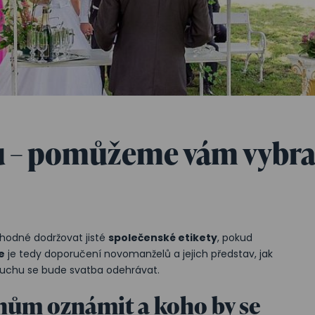
u – pomůžeme vám vybra
vhodné dodržovat jisté
společenské etikety
, pokud
e
je tedy doporučení novomanželů a jejich představ, jak
duchu se bude svatba odehrávat.
anům oznámit a koho by se