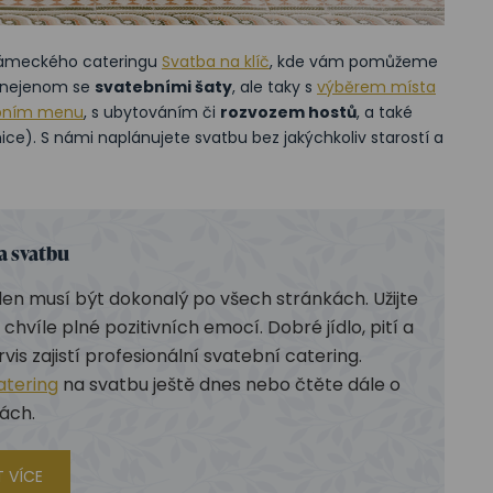
 Zámeckého cateringu
Svatba na klíč
, kde vám pomůžeme
 nejenom se
svatebními šaty
, ale taky s
výběrem místa
bním menu
, s ubytováním či
rozvozem hostů
, a také
ce). S námi naplánujete svatbu bez jakýchkoliv starostí a
a svatbu
en musí být dokonalý po všech stránkách. Užijte
 chvíle plné pozitivních emocí. Dobré jídlo, pití a
vis zajistí profesionální svatební catering.
atering
na svatbu ještě dnes nebo čtěte dále o
ách.
T VÍCE