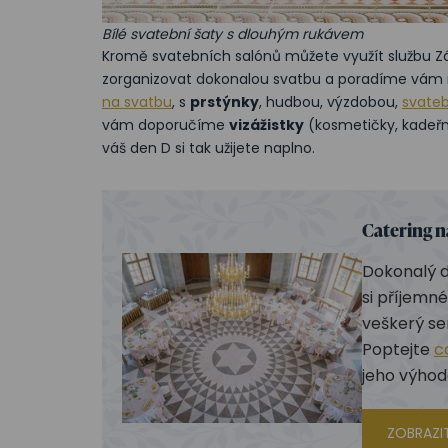
Bílé svatební šaty s dlouhým rukávem
Kromě svatebních salónů můžete využít službu
zorganizovat dokonalou svatbu a poradíme vám
na svatbu
, s
prstýnky
, hudbou, výzdobou,
svate
vám doporučíme
vizážistky
(kosmetičky, kadeřni
váš den D si tak užijete naplno.
Catering n
Dokonalý d
si příjemné
veškerý ser
Poptejte
c
jeho výhod
ZOBRAZI