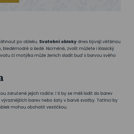
sáhnout po obleku.
Svatební obleky
dnes bývají většinou
 bleděmodré a šedé. Nicméně, zvolit můžete i klasický
ravatu či motýlka může ženich sladit buď s barvou svého
a
u zaručeně jejich rodiče. I ti by se měli ladit do barev
 výraznějších barev nebo šaty v barvě svatby. Tatínci by
oblek mohou obohatit vestičkou.