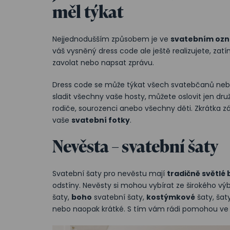
měl týkat
Nejjednodušším způsobem je ve
svatebním oz
váš vysněný dress code ale ještě realizujete, zat
zavolat nebo napsat zprávu.
Dress code se může týkat všech svatebčanů nebo
sladit všechny vaše hosty, můžete oslovit jen druž
rodiče, sourozenci anebo všechny děti. Zkrátka zá
vaše
svatební fotky
.
Nevěsta – svatební šaty
Svatební šaty pro nevěstu mají
tradičně světlé 
odstíny. Nevěsty si mohou vybírat ze širokého vý
šaty,
boho
svatební šaty,
kostýmkové
šaty, šat
nebo naopak krátké. S tím vám rádi pomohou v