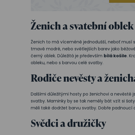
Ženich a svatební oblek
Ženich to má víceméně jednodušší, neboť musí 
tmavě modré, nebo světlejších barev jako béžové,
černý oblek. Důležitá je především
bílá košile
. K
obleku, nebo s barvou celé svatby.
Rodiče nevěsty a ženich
Dalšími důležitými hosty po ženichovi a nevěstě jso
svatby. Maminky by se tak neměly bát vzít si šaty
měli také dodržet barvu svatby. Dobře padnoucí 
Svědci a družičky