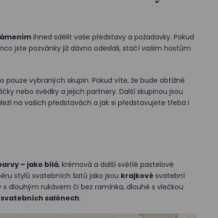
námením
ihned sdělit vaše představy a požadavky. Pokud
ímco jste pozvánky již dávno odeslali, stačí vašim hostům
 pouze vybraných skupin. Pokud víte, že bude obtížné
ičky nebo svědky a jejich partnery. Další skupinou jsou
leží na vašich představách a jak si představujete třeba i
barvy – jako bílá
, krémová a další světlé pastelové
běru stylů svatebních šatů jako jsou
krajkové
svatební
y s dlouhým rukávem či bez ramínka, dlouhé s vlečkou
e
svatebních salónech
.