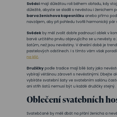
Svědci
mají důležitou roli během obřadu, kdy stoj
důležité, abyste se sladili s nevěstou i ženichem 
barva ženichova kapesníčku
anebo přímo podle
navzájem, aby při pohledu tvořili harmonický pá
Svědek
by měl zvolit dobře padnoucí oblek v ko
barvě určitého prvku objevujícího se u nevěsty a
šatům, než jsou nevěstiny. V dnešní době je tren
pastelových odstínech. I s tímto vám však porad
na klíč
.
Družičky
podle tradice mají bílé šaty jako nevěs
vybírají většinou zároveň s nevěstinými. Dbejte ale
vybíráte svatební šaty ve svatebním salónu často
ani střih šatů nemusí být u každé družičky stejný.
Oblečení svatebních ho
Svatebčané by měli dbát na přání ženicha a nevěs