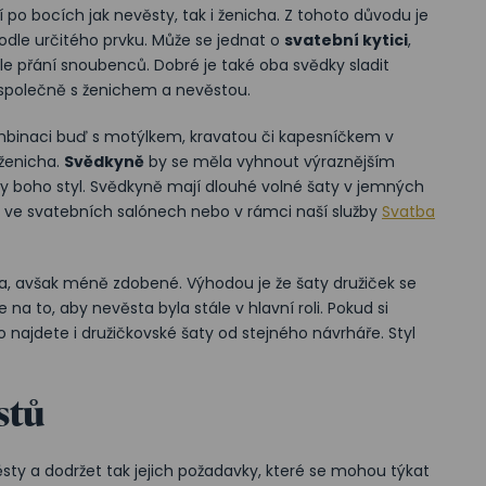
í po bocích jak nevěsty, tak i ženicha. Z tohoto důvodu je
podle určitého prvku. Může se jednat o
svatební kytici
,
 přání snoubenců. Dobré je také oba svědky sladit
r společně s ženichem a nevěstou.
mbinaci buď s motýlkem, kravatou či kapesníčkem v
 ženicha.
Svědkyně
by se měla vyhnout výraznějším
dy boho styl. Svědkyně mají dlouhé volné šaty v jemných
í ve svatebních salónech nebo v rámci naší služby
Svatba
ta, avšak méně zdobené. Výhodou je že šaty družiček se
 na to, aby nevěsta byla stále v hlavní roli. Pokud si
 najdete i družičkovské šaty od stejného návrháře. Styl
stů
ty a dodržet tak jejich požadavky, které se mohou týkat