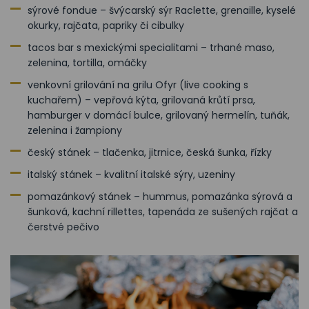
sýrové fondue – švýcarský sýr Raclette, grenaille, kyselé
okurky, rajčata, papriky či cibulky
tacos bar s mexickými specialitami – trhané maso,
zelenina, tortilla, omáčky
venkovní grilování na grilu Ofyr (live cooking s
kuchařem) – vepřová kýta, grilovaná krůtí prsa,
hamburger v domácí bulce, grilovaný hermelín, tuňák,
zelenina i žampiony
český stánek – tlačenka, jitrnice, česká šunka, řízky
italský stánek – kvalitní italské sýry, uzeniny
pomazánkový stánek – hummus, pomazánka sýrová a
šunková, kachní rillettes, tapenáda ze sušených rajčat a
čerstvé pečivo