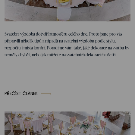
Tipy na svatbu
07. 01. 2026
Svatební výzdoba dotváří atmosféru celého dne. Proto jsme pro vás
Tipy, nápady a inspirace na svatební
připravili několik tipů a nápadů na svatební výzdobu podle stylu,
výzdobu
rozpočtu i místa konání. Poradíme vám také, jaké dekorace na svatbu by
neměly chybět, nebo jak můžete na svatebních dekoracích ušetřit.
PŘEČÍST ČLÁNEK