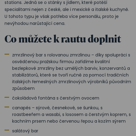
stations. Jedná se o stánky s jídlem,
které potěší
specialitami nejen z české, ale i mexické a italské kuchyně
.
U tohoto typu je však potřeba více personálu, proto je
nevýhodou narůstající cena.
Co můžete k rautu doplnit
zmrzlinový bar s rolovanou zmrzlinou –
díky spolupráci s
osvědčenou pražskou firmou zařídíme
kvalitní
bezlepkové zmrzliny bez umělých barviv, konzervantů a
stabilizátorů, které se tvoří ručně za pomocí tradičních
italských řemeslných zmrzlinových výrobníků původním
způsobem
čokoládová fontána s čerstvým ovocem
canapés – sýrové, česnekové, se šunkou, s
roastbeefem a wasabi, s lososem a čerstvým koprem, s
kachním prsem nebo červenou řepou a kozím sýrem
salátový bar