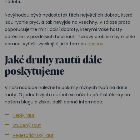
nádobí.
Nevýhodou bývá nedostatek těch největších dobrot, které
jsou rychle pryč, a tak nevyjde na všechny. V záloze proto
doporučujeme mít i další dobroty, kterými Vaše hosty
potěšíte i v pozdějších hodinách. Takový problém by mohlo
pomoci vyřešit vynikající jídlo formou
hostiny
.
Jaké druhy rautů dále
poskytujeme
V naší nabídce naleznete pokrmy různých typů na dané
rauty. O jednotlivých rautech si můžete přečíst články na
našem blogu a získat další cenné informace.
Teplý raut
Studený raut
Vegetariánský raut