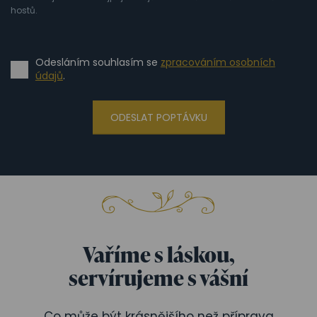
hostů.
Odesláním souhlasím se
zpracováním osobních
údajů
.
ODESLAT POPTÁVKU
Vaříme s láskou,
servírujeme s vášní
Co může být krásnějšího než příprava