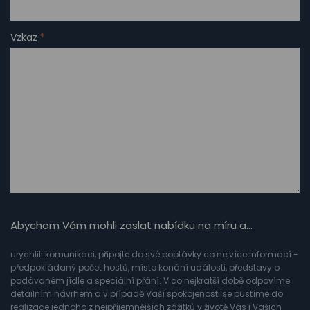
Vzkaz
*
Abychom Vám mohli zaslat nabídku na míru a…
urychlili komunikaci, připojte do své poptávky co nejvíce informací -
předpokládaný počet hostů, místo konání události, představy o
podávaném jídle a speciální přání. V co nejkratší době odpovíme
detailním návrhem a v případě Vaší spokojenosti se pustíme do
realizace jednoho z nejpříjemnějších zážitků v životě Vás i Vašich