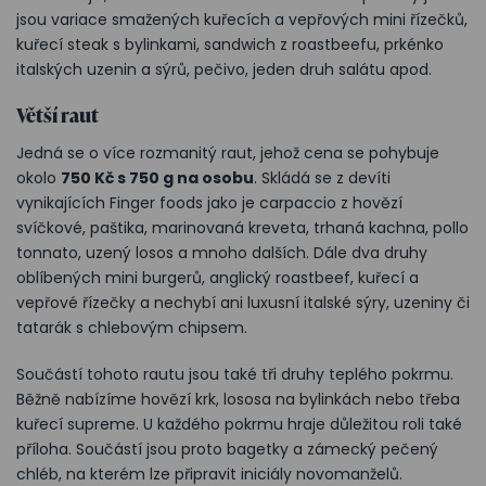
jsou variace smažených kuřecích a vepřových mini řízečků,
kuřecí steak s bylinkami, sandwich z roastbeefu, prkénko
italských uzenin a sýrů, pečivo, jeden druh salátu apod.
Větší raut
Jedná se o více rozmanitý raut, jehož cena se pohybuje
okolo
750 Kč s 750 g na osobu
. Skládá se z devíti
vynikajících Finger foods jako je carpaccio z hovězí
svíčkové, paštika, marinovaná kreveta, trhaná kachna, pollo
tonnato, uzený losos a mnoho dalších. Dále dva druhy
oblíbených mini burgerů, anglický roastbeef, kuřecí a
vepřové řízečky a nechybí ani luxusní italské sýry, uzeniny či
tatarák s chlebovým chipsem.
Součástí tohoto rautu jsou také tři druhy teplého pokrmu.
Běžně nabízíme hovězí krk, lososa na bylinkách nebo třeba
kuřecí supreme. U každého pokrmu hraje důležitou roli také
příloha. Součástí jsou proto bagetky a zámecký pečený
chléb, na kterém lze připravit iniciály novomanželů.