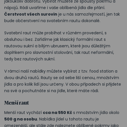
jakoukoliv dobrotu. Vybírat můžete ze spousty pokrmů a
nápojů. Rádi uvaříme i vaše oblíbená jídla dle přání.
Čerstvost všech surovin
je u nás samozřejmostí, jen tak
bude občerstvení na svatebním rautu dokonalé.
Svatební raut může probíhat v různém provedení, s
obsluhou i bez. Zařídíme jak klasický formální raut s
rautovou sukní a bílým ubrusem, které jsou důležitým
doplňkem pro slavnostní stolování, tak raut neformální,
tedy bez rautových sukní.
V rámci naší nabídky můžete
vybírat z tzv. food station a
dvou druhů rautů. Rauty se od sebe liší cenou, množstvím
jídla a pro kolik lidí jsou určeny. V obou případech si přijdete
na své a pochutnáte si na jídle, které máte rádi.
Menší raut
Menší raut vychází
cca na 550 Kč
s množstvím jídla okolo
500 g na osobu
. Nabídka jídel u tohoto rautu je
omezenější, ale stále zde naleznete oblíbené pokrmy jako