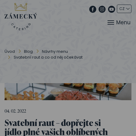
Menu
Úvod
Blog
Návrhy menu
Svatební raut a co od něj očekávat
04. 02. 2022
Svatební raut –⁠ dopřejte si
jídlo plné vašich oblíbených