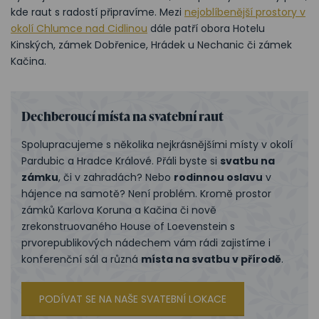
kde raut s radostí připravíme. Mezi
nejoblíbenější prostory v
okolí Chlumce nad Cidlinou
dále patří obora Hotelu
Kinských, zámek Dobřenice, Hrádek u Nechanic či zámek
Kačina.
Dechberoucí místa na svatební raut
Spolupracujeme s několika nejkrásnějšími místy v okolí
Pardubic a Hradce Králové. Přáli byste si
svatbu na
zámku
, či v zahradách? Nebo
rodinnou oslavu
v
hájence na samotě? Není problém. Kromě prostor
zámků Karlova Koruna a Kačina či nově
zrekonstruovaného House of Loevenstein s
prvorepublikových nádechem vám rádi zajistíme i
konferenční sál a různá
místa na svatbu v přírodě
.
PODÍVAT SE NA NAŠE SVATEBNÍ LOKACE