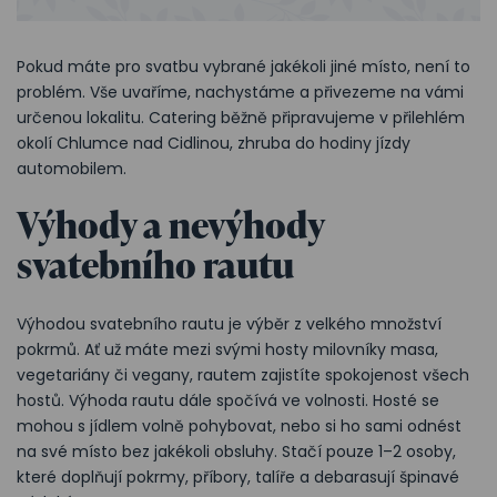
Pokud máte pro svatbu vybrané jakékoli jiné místo, není to
problém. Vše uvaříme, nachystáme a přivezeme na vámi
určenou lokalitu. Catering běžně připravujeme v přilehlém
okolí Chlumce nad Cidlinou, zhruba do hodiny jízdy
automobilem.
Výhody a nevýhody
svatebního rautu
Výhodou svatebního rautu je výběr z velkého množství
pokrmů. Ať už máte mezi svými hosty milovníky masa,
vegetariány či vegany, rautem zajistíte spokojenost všech
hostů. Výhoda rautu dále spočívá ve volnosti. Hosté se
mohou s jídlem volně pohybovat, nebo si ho sami odnést
na své místo bez jakékoli obsluhy. Stačí pouze 1–⁠2 osoby,
které doplňují pokrmy, příbory, talíře a debarasují špinavé