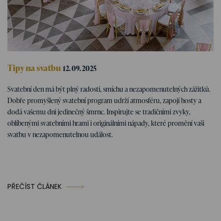
Tipy na svatbu
12. 09. 2025
Svatební program – tipy na zábavné
Svatební den má být plný radosti, smíchu a nezapomenutelných zážitků.
svatební aktivity
Dobře promyšlený svatební program udrží atmosféru, zapojí hosty a
dodá vašemu dni jedinečný šmrnc. Inspirujte se tradičními zvyky,
oblíbenými svatebními hrami i originálními nápady, které promění vaši
svatbu v nezapomenutelnou událost.
PŘEČÍST ČLÁNEK