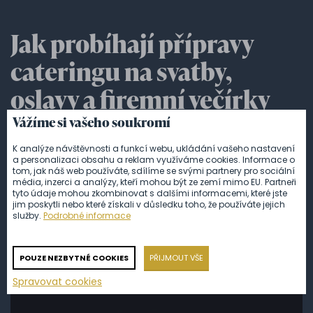
Jak probíhají přípravy
cateringu na svatby,
oslavy a firemní večírky
Vážíme si vašeho soukromí
Nahlédněte do zákulisí cateringu a zjistěte, co všechno
K analýze návštěvnosti a funkcí webu, ukládání vašeho nastavení
předchází tomu, než přijedete na místo konání oslavy
a personalizaci obsahu a reklam využíváme cookies. Informace o
narozenin, svatby nebo firemní akce. Od prvního úklidu a
tom, jak náš web používáte, sdílíme se svými partnery pro sociální
dovozu vybavení, přes prostření stolů a výzdobu, až po
média, inzerci a analýzy, kteří mohou být ze zemí mimo EU. Partneři
tyto údaje mohou zkombinovat s dalšími informacemi, které jste
vaření a servírování. Každá akce začíná pečlivou přípravou,
jim poskytli nebo které získali v důsledku toho, že používáte jejich
díky které může celý den proběhnout hladce a bez starostí.
služby.
Podrobné informace
Podívejte se, jak proměňujeme prázdný prostor v místo s
dokonalou atmosférou, která z vaší svatby či večírku
vytvoří výjimečnou událost.
POUZE NEZBYTNÉ COOKIES
PŘIJMOUT VŠE
Spravovat cookies