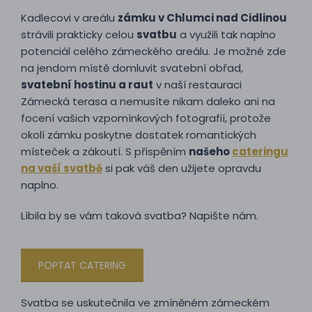
Kadlecovi v areálu
zámku v Chlumci nad Cidlinou
strávili prakticky celou
svatbu
a využili tak naplno
potenciál celého zámeckého areálu. Je možné zde
na jendom místě domluvit svatební obřad,
svatební hostinu a raut
v naší restauraci
Zámecká terasa a nemusíte nikam daleko ani na
focení vašich vzpomínkových fotografií, protože
okolí zámku poskytne dostatek romantických
místeček a zákoutí. S přispěním
našeho
cateringu
na vaší svatbě
si pak váš den užijete opravdu
naplno.
Líbila by se vám taková svatba? Napište nám.
POPTAT CATERING
Svatba se uskutečnila ve zmíněném zámeckém