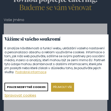
Budeme se vám věnovat
Vaše jméno
Vážíme si vašeho soukromí
Telefon
*
K analýze návštěvnosti a funkcí webu, ukládání vašeho nastavení
a personalizaci obsahu a reklam využíváme cookies. Informace o
tom, jak náš web používáte, sdílíme se svými partnery pro sociální
média, inzerci a analýzy, kteří mohou být ze zemí mimo EU. Partneři
E-mail
*
tyto údaje mohou zkombinovat s dalšími informacemi, které jste
jim poskytli nebo které získali v důsledku toho, že používáte jejich
služby.
Podrobné informace
Vzkaz
*
POUZE NEZBYTNÉ COOKIES
PŘIJMOUT VŠE
Spravovat cookies