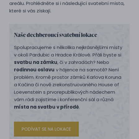
areálu. Prohlédněte si i následující svatební místa,
které si vás získají.
Naše dechberoucí svatební lokace
Spolupracujeme s několika nejkrásnějšími místy
v okolí Pardubic a Hradce Králové. Přáli byste si
svatbu na zámku
, či v zahradách? Nebo
rodinnou oslavu
v hájence na samotě? Není
problém. Kromě prostor zámků Karlova Koruna
a Kačina či nově zrekonstruovaného House of
Loevenstein s prvorepublikových nádechem
vám rádi zajistíme i konferenční sál a různá
místa na svatbu v přírodě
.
PODÍVAT SE NA LOKACE