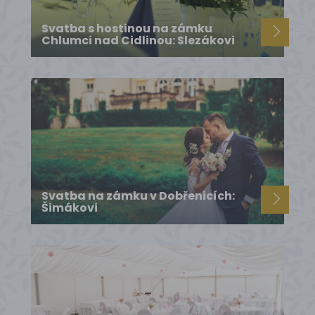
Svatba s hostinou na zámku
Chlumci nad Cidlinou: Slezákovi
Svatba na zámku v Dobřenicích:
Šimákovi