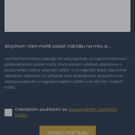
Abychom Vám mohli zaslat nabídku na míru a…
urychlili komunikaci, připojte do své poptávky co nejvíce informací -
předpokládaný počet hostů, místo konání události, představy o
podávaném jídle a speciální přání. V co nejkratší době odpovíme
detailním návrhem a v případě Vaší spokojenosti se pustíme do
realizace jednoho z nejpříjemnějších zážitků v životě Vás i Vašich
hostů.
Odesláním souhlasím se
zpracováním osobních
údajů
.
ODESLAT POPTÁVKU