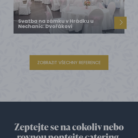
Svatba na zámku v Hrádku u
Nechanic: Dvořákovi
ZOBRAZIT VŠECHNY REFERENCE
Zeptejte se na cokoliv nebo
rovnou poptejte catering.