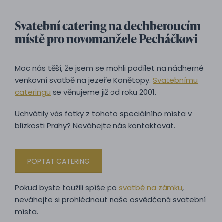
Svatební catering na dechberoucím
místě pro novomanžele Pecháčkovi
Moc nás těší, že jsem se mohli podílet na nádherné
venkovní svatbě na jezeře Konětopy.
Svatebnímu
cateringu
se věnujeme již od roku 2001.
Uchvátily vás fotky z tohoto speciálního místa v
blízkosti Prahy? Neváhejte nás kontaktovat.
POPTAT CATERING
Pokud byste toužili spíše po
svatbě na zámku
,
neváhejte si prohlédnout naše osvědčená svatební
místa.