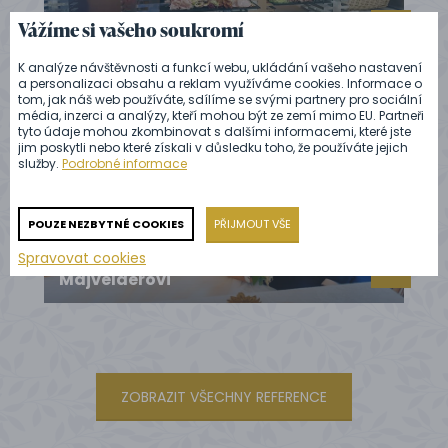
Celodenní catering na svatbu:
Vážíme si vašeho soukromí
Vytiskovi
K analýze návštěvnosti a funkcí webu, ukládání vašeho nastavení
a personalizaci obsahu a reklam využíváme cookies. Informace o
tom, jak náš web používáte, sdílíme se svými partnery pro sociální
média, inzerci a analýzy, kteří mohou být ze zemí mimo EU. Partneři
tyto údaje mohou zkombinovat s dalšími informacemi, které jste
jim poskytli nebo které získali v důsledku toho, že používáte jejich
služby.
Podrobné informace
POUZE NEZBYTNÉ COOKIES
PŘIJMOUT VŠE
Spravovat cookies
Svatba na zámku Karlova Koruna:
Majvelderovi
ZOBRAZIT VŠECHNY REFERENCE