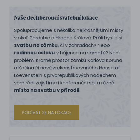
Naše dechberoucí svatební lokace
Spolupracujeme s několika nejkrásnějšími místy
v okolí Pardubic a Hradce Králové. Přáli byste si
svatbu na zámku
, či v zahradách? Nebo
rodinnou oslavu
v hájence na samotě? Není
problém. Kromě prostor zámků Karlova Koruna
a Kačina či nově zrekonstruovaného House of
Loevenstein s prvorepublikových nádechem
vám rádi zajistíme i konferenční sál a různá
místa na svatbu v přírodě
.
PODÍVAT SE NA LOKACE