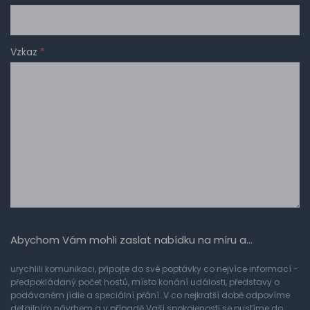
Vzkaz
*
Abychom Vám mohli zaslat nabídku na míru a…
urychlili komunikaci, připojte do své poptávky co nejvíce informací -
předpokládaný počet hostů, místo konání události, představy o
podávaném jídle a speciální přání. V co nejkratší době odpovíme
detailním návrhem a v případě Vaší spokojenosti se pustíme do