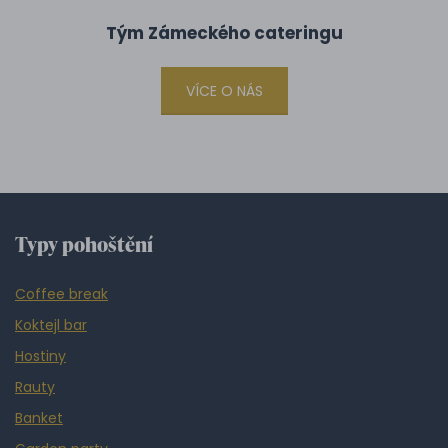
Tým Zámeckého cateringu
VÍCE O NÁS
Typy pohoštění
Coffee break
Koktejl bar
Hostiny
Rauty
Banket