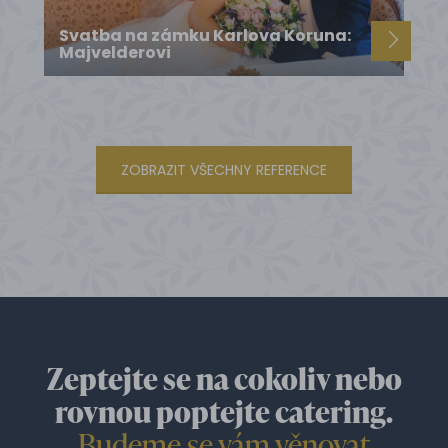
Svatba na zámku Karlova Koruna:
Majvelderovi
ZOBRAZIT VŠECHNY REFERENCE
Zeptejte se na cokoliv nebo
rovnou poptejte catering.
Budeme se vám věnovat