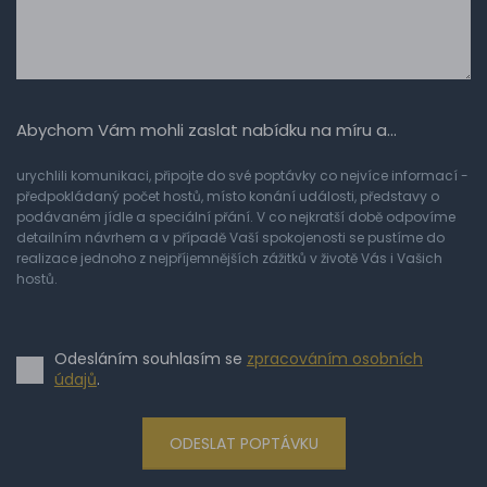
Abychom Vám mohli zaslat nabídku na míru a…
urychlili komunikaci, připojte do své poptávky co nejvíce informací -
předpokládaný počet hostů, místo konání události, představy o
podávaném jídle a speciální přání. V co nejkratší době odpovíme
detailním návrhem a v případě Vaší spokojenosti se pustíme do
realizace jednoho z nejpříjemnějších zážitků v životě Vás i Vašich
hostů.
Odesláním souhlasím se
zpracováním osobních
údajů
.
ODESLAT POPTÁVKU