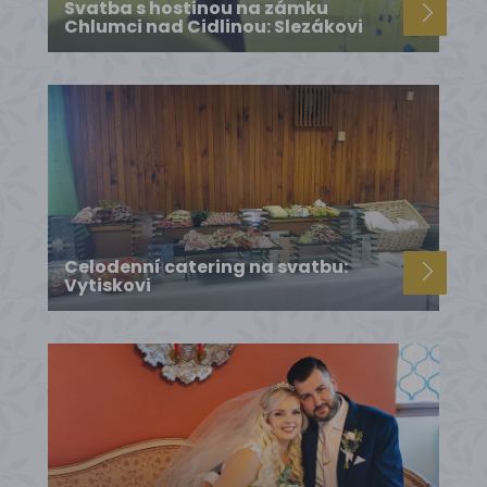
Svatba s hostinou na zámku
Chlumci nad Cidlinou: Slezákovi
Celodenní catering na svatbu:
Vytiskovi