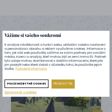
Vážíme si vašeho soukromí
Podívejte se na další reference
K analýze návštěvnosti a funkcí webu, ukládání vašeho nastavení
na náš catering
a personalizaci obsahu a reklam využíváme cookies. Informace o
tom, jak náš web používáte, sdílíme se svými partnery pro sociální
média, inzerci a analýzy, kteří mohou být ze zemí mimo EU. Partneři
tyto údaje mohou zkombinovat s dalšími informacemi, které jste
jim poskytli nebo které získali v důsledku toho, že používáte jejich
služby.
Podrobné informace
POUZE NEZBYTNÉ COOKIES
PŘIJMOUT VŠE
Spravovat cookies