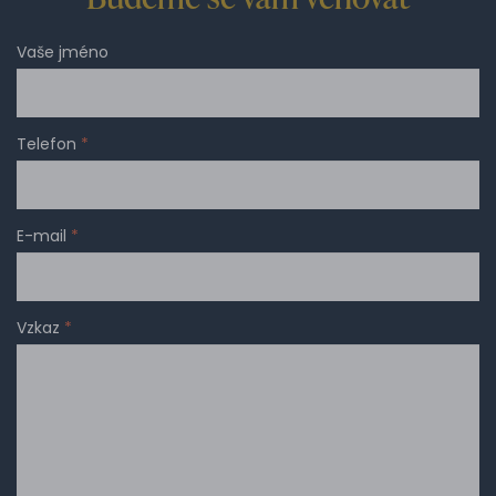
Vaše jméno
Telefon
*
E-mail
*
Vzkaz
*