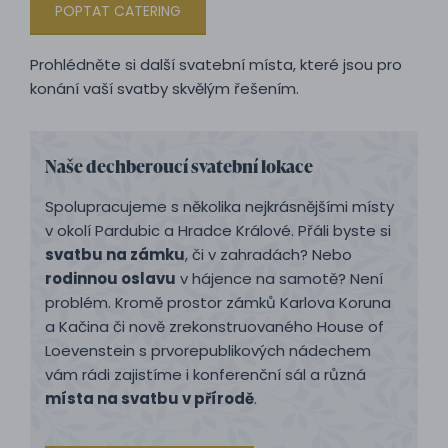
POPTAT CATERING
Prohlédněte si další svatební místa, které jsou pro
konání vaší svatby skvělým řešením.
Naše dechberoucí svatební lokace
Spolupracujeme s několika nejkrásnějšími místy
v okolí Pardubic a Hradce Králové. Přáli byste si
svatbu na zámku
, či v zahradách? Nebo
rodinnou oslavu
v hájence na samotě? Není
problém. Kromě prostor zámků Karlova Koruna
a Kačina či nově zrekonstruovaného House of
Loevenstein s prvorepublikových nádechem
vám rádi zajistíme i konferenční sál a různá
místa na svatbu v přírodě
.