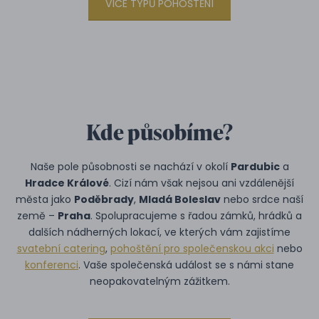
VÍCE TYPŮ POHOŠTĚNÍ
Kde působíme?
Naše pole působnosti se nachází v okolí
Pardubic
a
Hradce Králové
. Cizí nám však nejsou ani vzdálenější
města jako
Poděbrady
,
Mladá Boleslav
nebo srdce naší
země –
Praha
. Spolupracujeme s řadou zámků, hrádků a
dalších nádherných lokací, ve kterých vám zajistíme
svatební catering
,
pohoštění pro společenskou akci
nebo
konferenci
. Vaše společenská událost se s námi stane
neopakovatelným zážitkem.