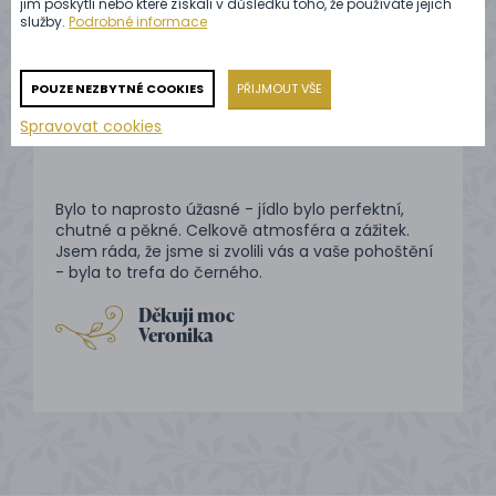
jim poskytli nebo které získali v důsledku toho, že používáte jejich
jednání s panem Pošíkem. Mohu jen a jen
služby.
Podrobné informace
doporučit.
Kloubec
POUZE NEZBYTNÉ COOKIES
PŘIJMOUT VŠE
Spravovat cookies
Bylo to naprosto úžasné - jídlo bylo perfektní,
chutné a pěkné. Celkově atmosféra a zážitek.
Jsem ráda, že jsme si zvolili vás a vaše pohoštění
- byla to trefa do černého.
Děkuji moc
Veronika