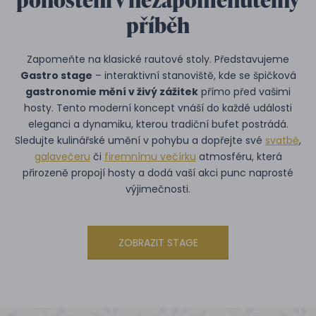
příběh
Zapomeňte na klasické rautové stoly. Představujeme
Gastro stage
– interaktivní stanoviště, kde se špičková
gastronomie mění v živý zážitek
přímo před vašimi
hosty. Tento moderní koncept vnáší do každé události
eleganci a dynamiku, kterou tradiční bufet postrádá.
Sledujte kulinářské umění v pohybu a dopřejte své
svatbě
,
galavečeru
či
firemnímu večírku
atmosféru, která
přirozeně propojí hosty a dodá vaší akci punc naprosté
výjimečnosti.
ZOBRAZIT STAGE