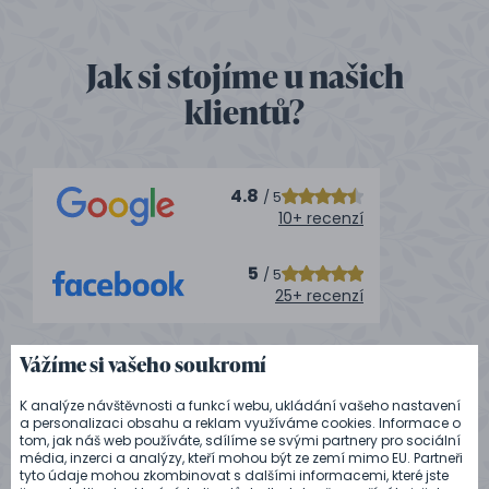
Jak si stojíme u našich
klientů?
4.8
/ 5
10+ recenzí
5
/ 5
25+ recenzí
Vážíme si vašeho soukromí
K analýze návštěvnosti a funkcí webu, ukládání vašeho nastavení
2.6.2017 jsme měli obřad na Zámku Karlova
a personalizaci obsahu a reklam využíváme cookies. Informace o
Koruna a hostinu v restauraci Zámecké terasa.
tom, jak náš web používáte, sdílíme se svými partnery pro sociální
Vše bylo super. Dobré jídlo, milá a rychlá obsluha,
média, inzerci a analýzy, kteří mohou být ze zemí mimo EU. Partneři
vyžití pro děti v dětském koutku a velmi dobré
tyto údaje mohou zkombinovat s dalšími informacemi, které jste