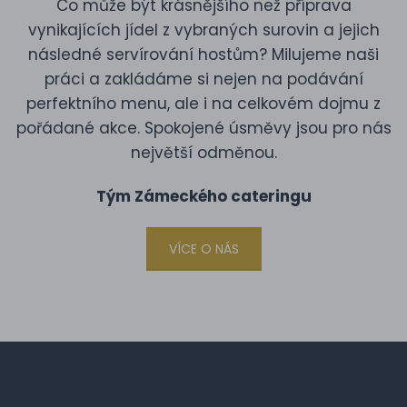
Co může být krásnějšího než příprava
vynikajících jídel z vybraných surovin a jejich
následné servírování hostům? Milujeme naši
práci a zakládáme si nejen na podávání
perfektního menu, ale i na celkovém dojmu z
pořádané akce. Spokojené úsměvy jsou pro nás
největší odměnou.
Tým Zámeckého cateringu
VÍCE O NÁS