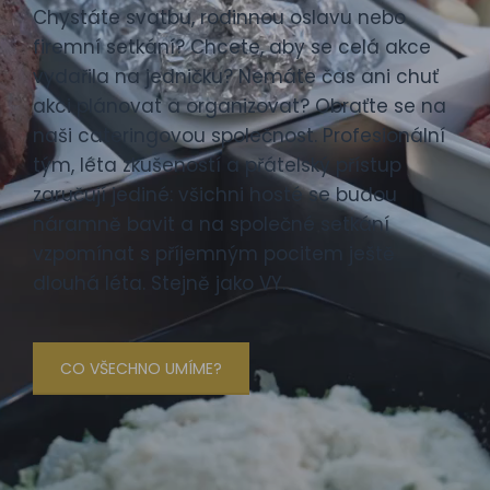
Chystáte svatbu, rodinnou oslavu nebo
firemní setkání? Chcete, aby se celá akce
vydařila na jedničku? Nemáte čas ani chuť
akci plánovat a organizovat? Obraťte se na
naši cateringovou společnost. Profesionální
tým, léta zkušeností a přátelský přístup
zaručují jediné: všichni hosté se budou
náramně bavit a na společné setkání
vzpomínat s příjemným pocitem ještě
dlouhá léta. Stejně jako VY.
CO VŠECHNO UMÍME?