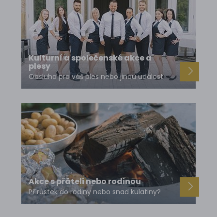
Kulturní a společenské akce a
plesy
Obsluha pro váš ples nebo jinou událost
Akce s přáteli nebo rodinou
Přírůstek do rodiny nebo snad kulatiny?