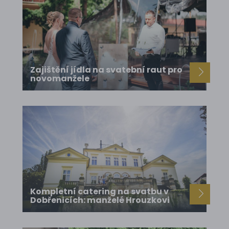
Zajištění jídla na svatební raut pro
novomanžele
Kompletní catering na svatbu v
Dobřenicích: manželé Hrouzkovi