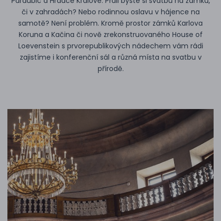
Pardubic a Hradce Králové. Přáli byste si svatbu na zámku,
či v zahradách? Nebo rodinnou oslavu v hájence na
samotě? Není problém. Kromě prostor zámků Karlova
Koruna a Kačina či nově zrekonstruovaného House of
Loevenstein s prvorepublikových nádechem vám rádi
zajistíme i konferenční sál a různá místa na svatbu v
přírodě.