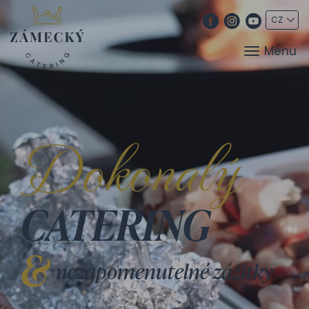
Menu
CATERING
&
nezapomenutelné zážitky