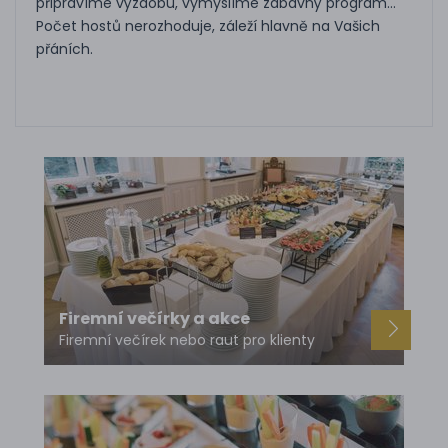
připravíme výzdobu, vymyslíme zábavný program…
Počet hostů nerozhoduje, záleží hlavně na Vašich
přáních.
Firemní večírky a akce
Firemní večírek nebo raut pro klienty