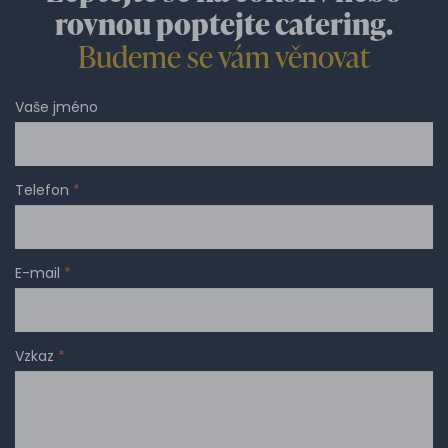
rovnou poptejte catering.
Budeme se vám věnovat
Vaše jméno
Telefon
*
E-mail
*
Vzkaz
*