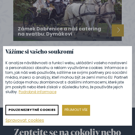
Zámek Dobřenice a náš catering
na svatbu: Dymákovi
Vážíme si vašeho soukromí
K analýze návštěvnosti a funkcí webu, ukládání vašeho nastavení
a personalizaci obsahu a reklam využíváme cookies. Informace o
ZOBRAZIT VŠECHNY REFERENCE
tom, jak náš web používáte, sdílíme se svými partnery pro sociální
média, inzerci a analýzy, kteří mohou být ze zemí mimo EU. Partneři
tyto údaje mohou zkombinovat s dalšími informacemi, které jste
jim poskytli nebo které získali v důsledku toho, že používáte jejich
služby.
Podrobné informace
POUZE NEZBYTNÉ COOKIES
PŘIJMOUT VŠE
Spravovat cookies
Zeptejte se na cokoliv nebo