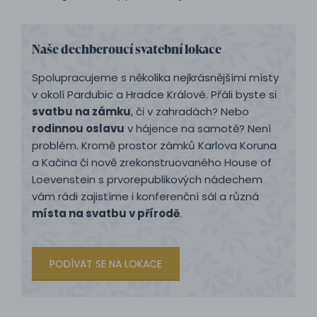
Naše dechberoucí svatební lokace
Spolupracujeme s několika nejkrásnějšími místy
v okolí Pardubic a Hradce Králové. Přáli byste si
svatbu na zámku
, či v zahradách? Nebo
rodinnou oslavu
v hájence na samotě? Není
problém. Kromě prostor zámků Karlova Koruna
a Kačina či nově zrekonstruovaného House of
Loevenstein s prvorepublikových nádechem
vám rádi zajistíme i konferenční sál a různá
místa na svatbu v přírodě
.
PODÍVAT SE NA LOKACE