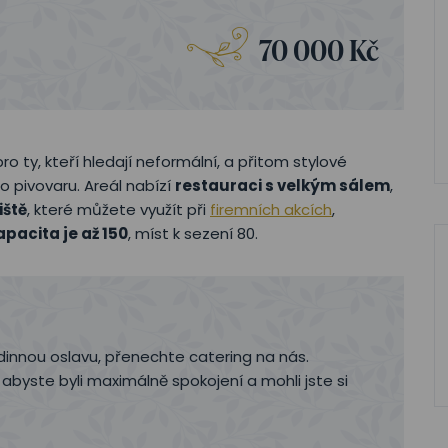
70 000 Kč
ro ty, kteří hledají neformální, a přitom stylové
 pivovaru. Areál nabízí
restauraci s velkým sálem
,
iště
, které můžete využít při
firemních akcích
,
apacita je až 150
, míst k sezení 80.
dinnou oslavu, přenechte catering na nás.
yste byli maximálně spokojení a mohli jste si