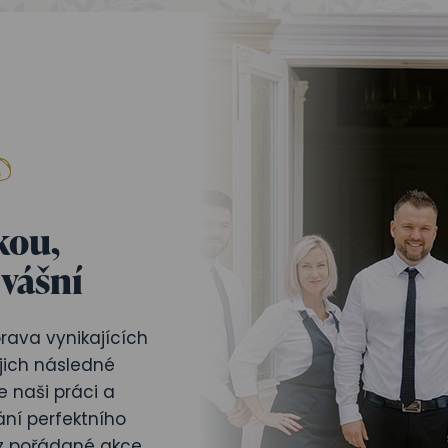
kou,
 vášní
rava vynikajících
ejich následné
 naši práci a
ní perfektního
z pořádané akce.