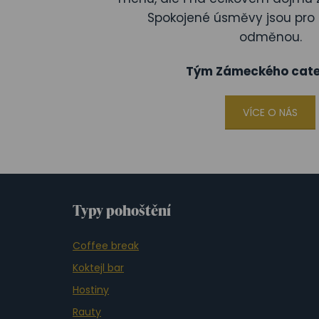
Spokojené úsměvy jsou pro 
odměnou.
Tým Zámeckého cate
VÍCE O NÁS
Typy pohoštění
Coffee break
Koktejl bar
Hostiny
Rauty