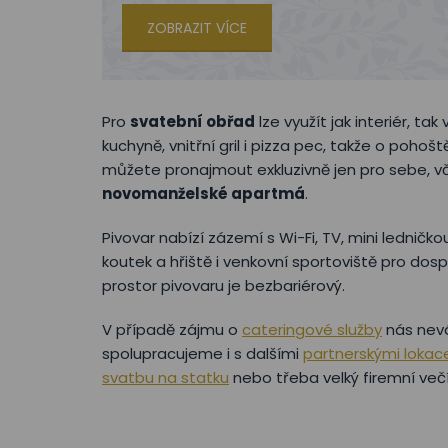
ZOBRAZIT VÍCE
Pro
svatební obřad
lze využít jak interiér, ta
kuchyně, vnitřní gril i pizza pec, takže o pohoš
můžete pronajmout exkluzivně jen pro sebe, 
novomanželské apartmá
.
Pivovar nabízí zázemí s Wi-Fi, TV, mini ledničko
koutek a hřiště i venkovní sportoviště pro dospě
prostor pivovaru je bezbariérový.
V případě zájmu o
cateringové služby
nás nev
spolupracujeme i s dalšími
partnerskými lokac
svatbu na statku
nebo třeba velký firemní več