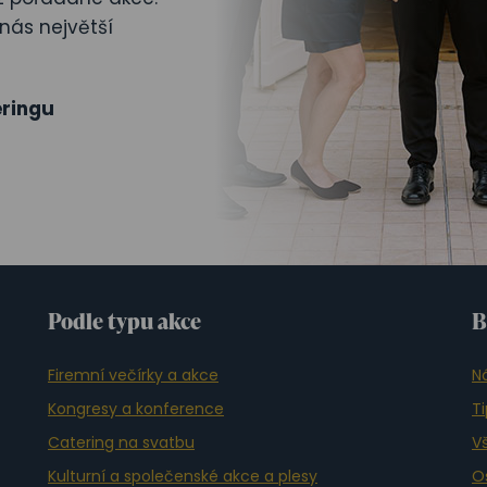
nás největší
ringu
Podle typu akce
B
Firemní večírky a akce
N
Kongresy a konference
T
Catering na svatbu
Vš
Kulturní a společenské akce a plesy
O