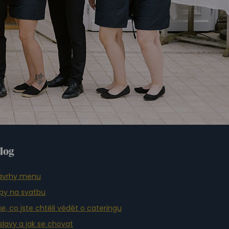
log
ávrhy menu
ipy na svatbu
e, co jste chtěli vědět o cateringu
slavy a jak se chovat