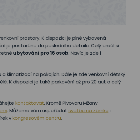
k venkovní prostory. K dispozici je plně vybavená
tění je postaráno do posledního detailu. Celý areál si
včetně
ubytování pro 16 osob
. Navíc je zde i
u a klimatizací na pokojích. Dále je zde venkovní dětský
lé. K dispozici je také parkování až pro 20 aut a celý
áhejte
kontaktovat
. Kromě Pivovaru Mžany
emi
. Můžeme vám uspořádat
svatbu na zámku
i
írek v
kongresovém centru
.