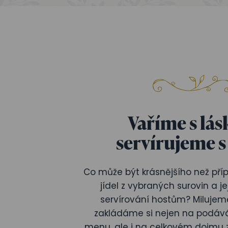
Vaříme s lás
servírujeme s
Co může být krásnějšího než příp
jídel z vybraných surovin a j
servírování hostům? Milujeme
zakládáme si nejen na podává
menu, ale i na celkovém dojmu 