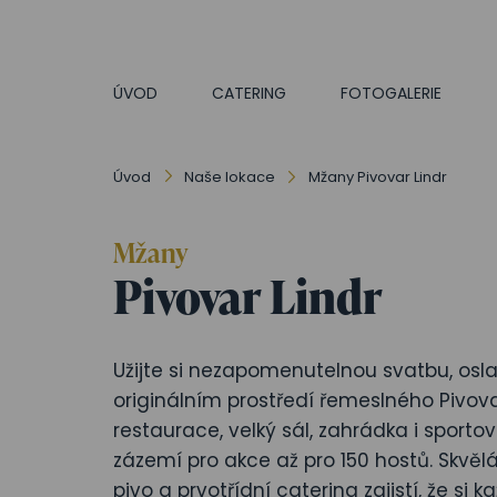
ÚVOD
CATERING
FOTOGALERIE
Úvod
Naše lokace
Mžany Pivovar Lindr
Mžany
Pivovar Lindr
Užijte si nezapomenutelnou svatbu, osla
originálním prostředí řemeslného Pivova
restaurace, velký sál, zahrádka i sportov
zázemí pro akce až pro 150 hostů. Skvěl
pivo a prvotřídní catering zajistí, že si