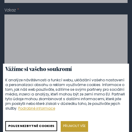
Vzkaz
*
Vážíme si vašeho soukromí
K analýze návštěvnosti a funkcí webu, ukládání vašeho nastavení
a personalizaci obsahu a reklam využíváme cookies. Informace o
tom, jak náš web používáte, sdílíme se svými partnery pro sociální
Abychom Vám mohli zaslat nabídku na míru a…
média, inzerci a analýzy, kteří mohou být ze zemí mimo EU. Partneři
tyto údaje mohou zkombinovat s dalšími informacemi, které jste
urychlili komunikaci, připojte do své poptávky co nejvíce informací -
jim poskytli nebo které získali v důsledku toho, že používáte jejich
předpokládaný počet hostů, místo konání události, představy o
služby.
Podrobné informace
podávaném jídle a speciální přání. V co nejkratší době odpovíme
detailním návrhem a v případě Vaší spokojenosti se pustíme do
realizace jednoho z nejpříjemnějších zážitků v životě Vás i Vašich
POUZE NEZBYTNÉ COOKIES
PŘIJMOUT VŠE
hostů.