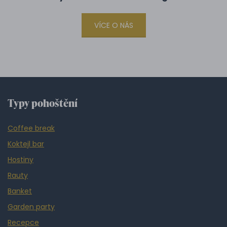
VÍCE O NÁS
Typy pohoštění
Coffee break
Koktejl bar
Hostiny
Rauty
Banket
Garden party
Recepce