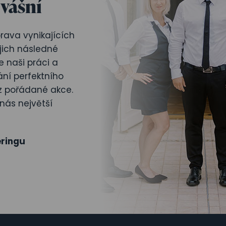
 vášní
rava vynikajících
ejich následné
 naši práci a
ní perfektního
z pořádané akce.
nás největší
ringu