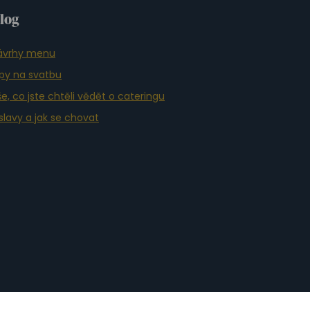
log
ávrhy menu
ipy na svatbu
e, co jste chtěli vědět o cateringu
slavy a jak se chovat