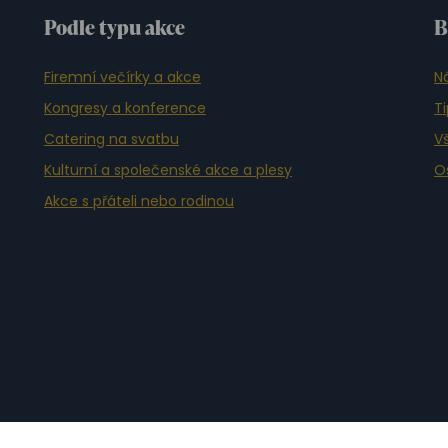
Podle typu akce
B
Firemní večírky a akce
N
Kongresy a konference
T
Catering na svatbu
Vš
Kulturní a společenské akce a plesy
O
Akce s přáteli nebo rodinou