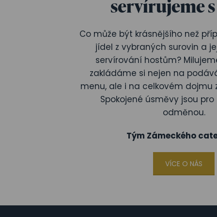
servírujeme s
Co může být krásnějšího než příp
jídel z vybraných surovin a j
servírování hostům? Milujeme
zakládáme si nejen na podává
menu, ale i na celkovém dojmu 
Spokojené úsměvy jsou pro 
odměnou.
Tým Zámeckého cate
VÍCE O NÁS