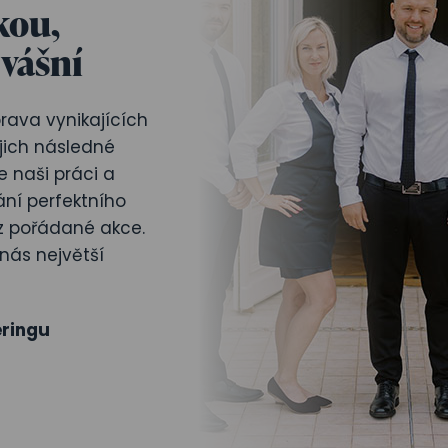
kou,
 vášní
rava vynikajících
ejich následné
 naši práci a
ní perfektního
z pořádané akce.
nás největší
ringu