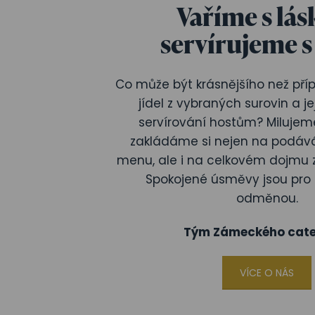
Vaříme s lás
servírujeme s
Co může být krásnějšího než příp
jídel z vybraných surovin a j
servírování hostům? Milujeme
zakládáme si nejen na podává
menu, ale i na celkovém dojmu 
Spokojené úsměvy jsou pro 
odměnou.
Tým Zámeckého cate
VÍCE O NÁS