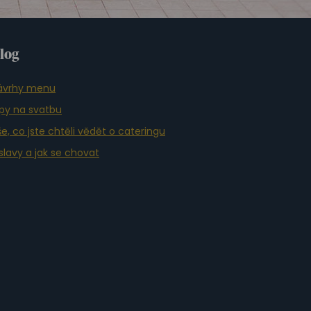
log
ávrhy menu
ipy na svatbu
e, co jste chtěli vědět o cateringu
slavy a jak se chovat