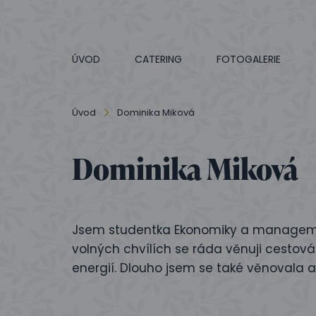
ÚVOD
CATERING
FOTOGALERIE
Úvod
Dominika Miková
Dominika Miková
Jsem studentka Ekonomiky a managemen
volných chvílích se ráda věnuji cestov
energií. Dlouho jsem se také věnovala atl