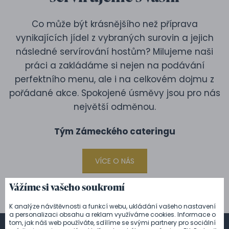
Co může být krásnějšího než příprava
vynikajících jídel z vybraných surovin a jejich
následné servírování hostům? Milujeme naši
práci a zakládáme si nejen na podávání
perfektního menu, ale i na celkovém dojmu z
pořádané akce. Spokojené úsměvy jsou pro nás
největší odměnou.
Tým Zámeckého cateringu
VÍCE O NÁS
Vážíme si vašeho soukromí
K analýze návštěvnosti a funkcí webu, ukládání vašeho nastavení
a personalizaci obsahu a reklam využíváme cookies. Informace o
tom, jak náš web používáte, sdílíme se svými partnery pro sociální