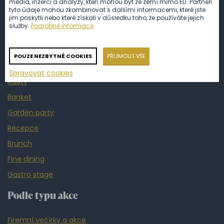
média, inzerci a analýzy, kteří mohou být ze zemí mimo EU. Partneři
Typy pohoštění
tyto údaje mohou zkombinovat s dalšími informacemi, které jste
jim poskytli nebo které získali v důsledku toho, že používáte jejich
služby.
Podrobné informace
Coffee break
Koktejl bar
POUZE NEZBYTNÉ COOKIES
PŘIJMOUT VŠE
Hostiny
Spravovat cookies
Rauty
Banket
Garden party
Recepce
Brunch
Fine dining
Gastro stage
Podle typu akce
Firemní večírky a akce