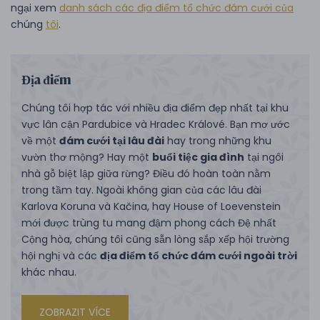
ngại xem
danh sách các địa điểm tổ chức đám cưới của
chúng
tôi
.
Địa điểm
Chúng tôi hợp tác với nhiều địa điểm đẹp nhất tại khu
vực lân cận Pardubice và Hradec Králové. Bạn mơ ước
về một
đám cưới tại lâu đài
hay trong những khu
vườn thơ mộng? Hay một
buổi tiệc gia đình
tại ngôi
nhà gỗ biệt lập giữa rừng? Điều đó hoàn toàn nằm
trong tầm tay. Ngoài không gian của các lâu đài
Karlova Koruna và Kačina, hay House of Loevenstein
mới được trùng tu mang đậm phong cách Đệ nhất
Cộng hòa, chúng tôi cũng sẵn lòng sắp xếp hội trường
hội nghị và các
địa điểm tổ chức đám cưới ngoài trời
khác nhau.
ZOBRAZIT VÍCE