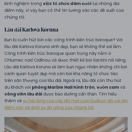
kinh nghiệm trong
việc tổ chức đám cưới
tại những địa
điểm này, vì vậy bạn có thể tin tưởng vào các đề xuất của
chúng tôi.
Lâu đài Karlova Koruna
Bạn bị cuốn hút bởi các công trình kiến trúc baroque? Với
lâu đài Karlova Koruna xinh đẹp, bạn sẽ không thể sai lầm.
Công trình kiến trúc baroque quan trọng này nằm ở
Chlumec nad Cidlinou và được thiết kế bởi Santini nổi tiếng.
Lâu đài Karlova Koruna sẽ làm bạn ngạc nhiên không chỉ bởi
cảnh quan tuyệt đẹp mà còn bởi khả năng tổ chức tiệc
trên sân thượng của lâu đài. Ngoài ra, lâu đài còn thu hút
du khách với
phòng Marble Hall hình tròn
,
vườn cam
và
công viên lâu đài
được bảo dưỡng cẩn thận. Tìm hiểu
thêm về
sự hài lòng của cặp đôi mới cưới Duškovi đối với địa
điểm này và dịch vụ ăn uống của chúng tôi
.