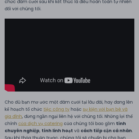
chức đám cưới sau khi kết thúc là điều hoàn toàn tự nhiên
đối với chúng tôi.
Cho dù bạn mơ ước một đám cưới tại lâu đài, hay đang lên
kế hoạch tổ chức
tiệc công ty
hoặc
sự kiện với bạn bè và
gia đình
, đừng ngần ngại liên hệ với chúng tôi. Những lợi thế
chính
của dịch vụ catering
của chúng tôi bao gồm
tính
chuyên nghiệp
,
tính linh hoạt
và
cách tiếp cận cá nhân
.
Sau khi thỏa thuận trước, chúng tôi sẽ chuẩn bị cho bạn