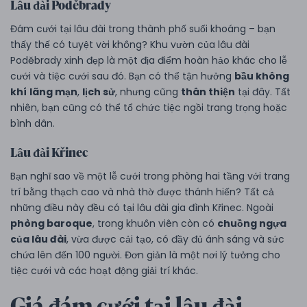
Lâu đài Poděbrady
Đám cưới tại lâu đài trong thành phố suối khoáng – bạn
thấy thế có tuyệt vời không? Khu vườn của lâu đài
Poděbrady xinh đẹp là một địa điểm hoàn hảo khác cho lễ
cưới và tiệc cưới sau đó. Bạn có thể tận hưởng
bầu không
khí
lãng mạn
,
lịch sử
, nhưng cũng
thân thiện
tại đây. Tất
nhiên, bạn cũng có thể tổ chức tiệc ngồi trang trọng hoặc
bình dân.
Lâu đài Křinec
Bạn nghĩ sao về một lễ cưới trong phòng hai tầng với trang
trí bằng thạch cao và nhà thờ được thánh hiến? Tất cả
những điều này đều có tại lâu đài gia đình Křinec. Ngoài
phòng baroque
, trong khuôn viên còn có
chuồng ngựa
của lâu đài
, vừa được cải tạo, có đầy đủ ánh sáng và sức
chứa lên đến 100 người. Đơn giản là một nơi lý tưởng cho
tiệc cưới và các hoạt động giải trí khác.
Giá đám cưới tại lâu đài