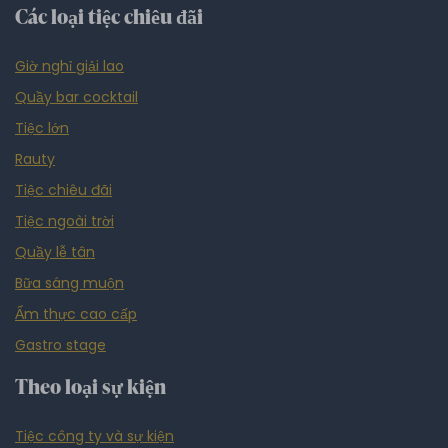
Các loại tiệc chiêu đãi
Giờ nghỉ giải lao
Quầy bar cocktail
Tiệc lớn
Rauty
Tiệc chiêu đãi
Tiệc ngoài trời
Quầy lễ tân
Bữa sáng muộn
Ẩm thực cao cấp
Gastro stage
Theo loại sự kiện
Tiệc công ty và sự kiện