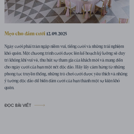
Mẹo cho đám cưới
12. 09. 2025
Chương trình đám cưới – gợi ý cho các
Ngày cưới phải tràn ngập niềm vui, tiếng cười và những trải nghiệm
hoạt động đám cưới thú vị
khó quên. Một chương trình cưới được lên kế hoạch kỹ lưỡng sẽ duy
trì không khí vui vẻ, thu hút sự tham gia của khách mời và mang đến
cho ngày cưới của bạn một nét độc đáo. Hãy lấy cảm hứng từ những
phong tục truyền thống, những trò chơi cưới được yêu thích và những
ý tưởng độc đáo để biến đám cưới của bạn thành một sự kiện khó
quên.
ĐỌC BÀI VIẾT