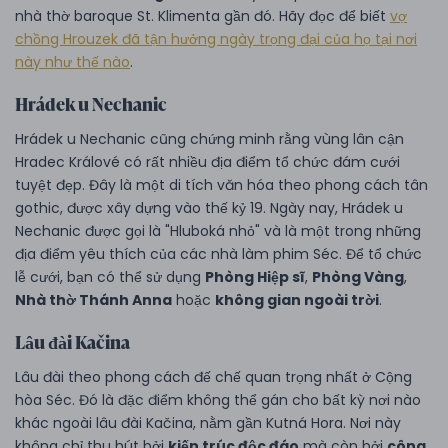
nhà thờ baroque St. Klimenta gần đó. Hãy đọc để biết
vợ
chồng Hrouzek đã tận hưởng ngày trọng đại của họ tại nơi
này như thế nào
.
Hrádek u Nechanic
Hrádek u Nechanic cũng chứng minh rằng vùng lân cận
Hradec Králové có rất nhiều địa điểm tổ chức đám cưới
tuyệt đẹp. Đây là một di tích văn hóa theo phong cách tân
gothic, được xây dựng vào thế kỷ 19. Ngày nay, Hrádek u
Nechanic được gọi là "Hluboká nhỏ" và là một trong những
địa điểm yêu thích của các nhà làm phim Séc. Để tổ chức
lễ cưới, bạn có thể sử dụng
Phòng Hiệp sĩ
,
Phòng Vàng
,
Nhà thờ Thánh Anna
hoặc
không gian ngoài trời
.
Lâu đài Kačina
Lâu đài theo phong cách đế chế quan trọng nhất ở Cộng
hòa Séc. Đó là đặc điểm không thể gán cho bất kỳ nơi nào
khác ngoài lâu đài Kačina, nằm gần Kutná Hora. Nơi này
không chỉ thu hút bởi
kiến trúc độc đáo
mà còn bởi
công