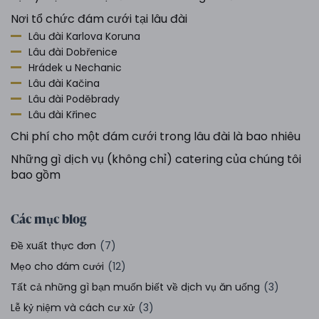
Nơi tổ chức đám cưới tại lâu đài
Lâu đài Karlova Koruna
Lâu đài Dobřenice
Hrádek u Nechanic
Lâu đài Kačina
Lâu đài Poděbrady
Lâu đài Křinec
Chi phí cho một đám cưới trong lâu đài là bao nhiêu
Những gì dịch vụ (không chỉ) catering của chúng tôi
bao gồm
Các mục blog
Đề xuất thực đơn
(7)
Mẹo cho đám cưới
(12)
Tất cả những gì bạn muốn biết về dịch vụ ăn uống
(3)
Lễ kỷ niệm và cách cư xử
(3)