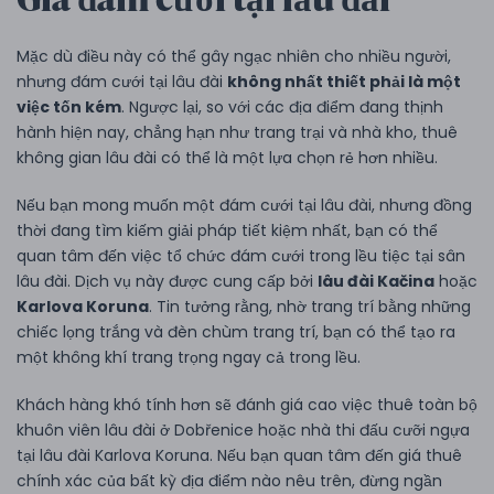
Mặc dù điều này có thể gây ngạc nhiên cho nhiều người,
nhưng đám cưới tại lâu đài
không nhất thiết phải là một
việc tốn kém
. Ngược lại, so với các địa điểm đang thịnh
hành hiện nay, chẳng hạn như trang trại và nhà kho, thuê
không gian lâu đài có thể là một lựa chọn rẻ hơn nhiều.
Nếu bạn mong muốn một đám cưới tại lâu đài, nhưng đồng
thời đang tìm kiếm giải pháp tiết kiệm nhất, bạn có thể
quan tâm đến việc tổ chức đám cưới trong lều tiệc tại sân
lâu đài. Dịch vụ này được cung cấp bởi
lâu đài Kačina
hoặc
Karlova Koruna
. Tin tưởng rằng, nhờ trang trí bằng những
chiếc lọng trắng và đèn chùm trang trí, bạn có thể tạo ra
một không khí trang trọng ngay cả trong lều.
Khách hàng khó tính hơn sẽ đánh giá cao việc thuê toàn bộ
khuôn viên lâu đài ở Dobřenice hoặc nhà thi đấu cưỡi ngựa
tại lâu đài Karlova Koruna. Nếu bạn quan tâm đến giá thuê
chính xác của bất kỳ địa điểm nào nêu trên, đừng ngần