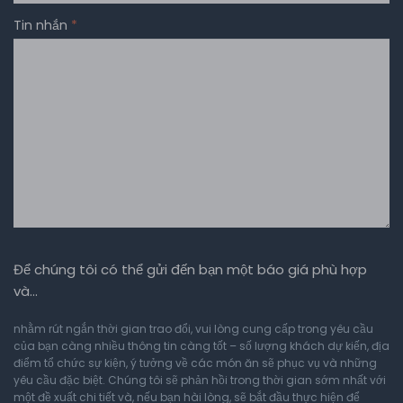
Tin nhắn
*
Để chúng tôi có thể gửi đến bạn một báo giá phù hợp
và…
nhằm rút ngắn thời gian trao đổi, vui lòng cung cấp trong yêu cầu
của bạn càng nhiều thông tin càng tốt – số lượng khách dự kiến, địa
điểm tổ chức sự kiện, ý tưởng về các món ăn sẽ phục vụ và những
yêu cầu đặc biệt. Chúng tôi sẽ phản hồi trong thời gian sớm nhất với
một đề xuất chi tiết và, nếu bạn hài lòng, sẽ bắt đầu thực hiện để