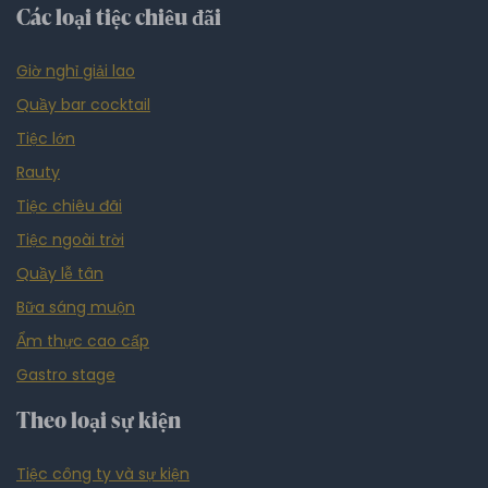
Các loại tiệc chiêu đãi
Giờ nghỉ giải lao
Quầy bar cocktail
Tiệc lớn
Rauty
Tiệc chiêu đãi
Tiệc ngoài trời
Quầy lễ tân
Bữa sáng muộn
Ẩm thực cao cấp
Gastro stage
Theo loại sự kiện
Tiệc công ty và sự kiện