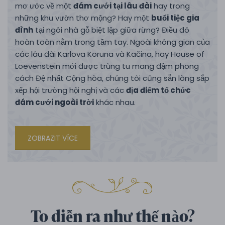
mơ ước về một
đám cưới tại lâu đài
hay trong
những khu vườn thơ mộng? Hay một
buổi tiệc gia
đình
tại ngôi nhà gỗ biệt lập giữa rừng? Điều đó
hoàn toàn nằm trong tầm tay. Ngoài không gian của
các lâu đài Karlova Koruna và Kačina, hay House of
Loevenstein mới được trùng tu mang đậm phong
cách Đệ nhất Cộng hòa, chúng tôi cũng sẵn lòng sắp
xếp hội trường hội nghị và các
địa điểm tổ chức
đám cưới ngoài trời
khác nhau.
ZOBRAZIT VÍCE
To diễn ra như thế nào?