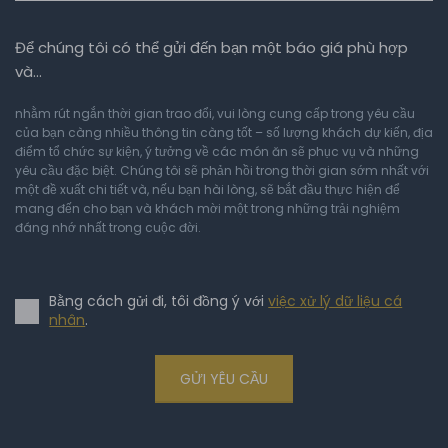
Để chúng tôi có thể gửi đến bạn một báo giá phù hợp
và…
nhằm rút ngắn thời gian trao đổi, vui lòng cung cấp trong yêu cầu
của bạn càng nhiều thông tin càng tốt – số lượng khách dự kiến, địa
điểm tổ chức sự kiện, ý tưởng về các món ăn sẽ phục vụ và những
yêu cầu đặc biệt. Chúng tôi sẽ phản hồi trong thời gian sớm nhất với
một đề xuất chi tiết và, nếu bạn hài lòng, sẽ bắt đầu thực hiện để
mang đến cho bạn và khách mời một trong những trải nghiệm
đáng nhớ nhất trong cuộc đời.
Bằng cách gửi đi, tôi đồng ý với
việc xử lý dữ liệu cá
nhân
.
GỬI YÊU CẦU