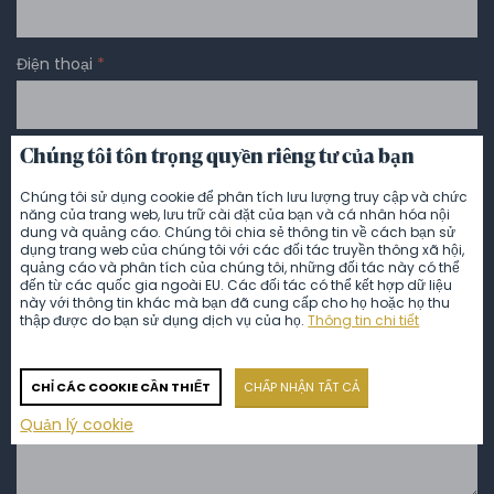
Điện thoại
*
Chúng tôi tôn trọng quyền riêng tư của bạn
E-mail
*
Chúng tôi sử dụng cookie để phân tích lưu lượng truy cập và chức
năng của trang web, lưu trữ cài đặt của bạn và cá nhân hóa nội
dung và quảng cáo. Chúng tôi chia sẻ thông tin về cách bạn sử
Tin nhắn
*
dụng trang web của chúng tôi với các đối tác truyền thông xã hội,
quảng cáo và phân tích của chúng tôi, những đối tác này có thể
đến từ các quốc gia ngoài EU. Các đối tác có thể kết hợp dữ liệu
này với thông tin khác mà bạn đã cung cấp cho họ hoặc họ thu
thập được do bạn sử dụng dịch vụ của họ.
Thông tin chi tiết
CHỈ CÁC COOKIE CẦN THIẾT
CHẤP NHẬN TẤT CẢ
Quản lý cookie