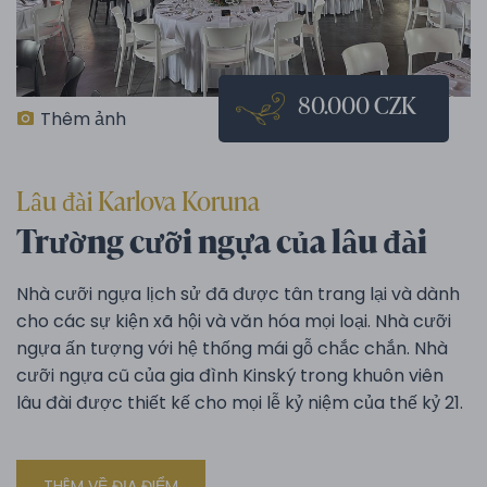
80.000 CZK
Thêm ảnh
Lâu đài Karlova Koruna
Trường cưỡi ngựa của lâu đài
Nhà cưỡi ngựa lịch sử đã được tân trang lại và dành
cho các sự kiện xã hội và văn hóa mọi loại. Nhà cưỡi
ngựa ấn tượng với hệ thống mái gỗ chắc chắn. Nhà
cưỡi ngựa cũ của gia đình Kinský trong khuôn viên
lâu đài được thiết kế cho mọi lễ kỷ niệm của thế kỷ 21.
THÊM VỀ ĐỊA ĐIỂM