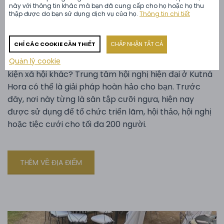
này với thông tin khác mà bạn đã cung cấp cho họ hoặc họ thu
thập được do bạn sử dụng dịch vụ của họ.
Thông tin chi tiết
Kutná Hora
Trung tâm hội nghị
CHỈ CÁC COOKIE CẦN THIẾT
CHẤP NHẬN TẤT CẢ
Bạn đang tìm kiếm địa điểm tổ chức hội nghị hoặc sự
Quản lý cookie
kiện xã hội khác? Trung tâm hội nghị hiện đại ở Kutná
Hora có thể là giải pháp hoàn hảo cho bạn. Trước
đây, nơi này từng là sân tập cưỡi ngựa, hiện nay
được sử dụng để tổ chức triển lãm, hội thảo, hội nghị
hoặc tiệc cưới cho tối đa 200 người.
THÊM VỀ ĐỊA ĐIỂM