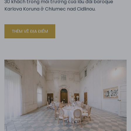
30 khách trong môi trường của lâu đài baroque
Karlova Koruna ở Chlumec nad Cidlinou.
THÊM VỀ ĐỊA ĐIỂM