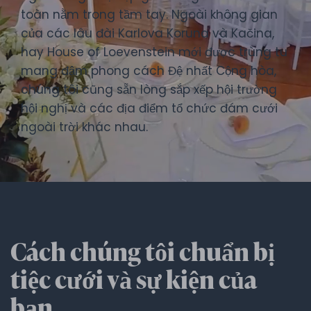
toàn nằm trong tầm tay. Ngoài không gian
của các lâu đài Karlova Koruna và Kačina,
hay House of Loevenstein mới được trùng tu
mang đậm phong cách Đệ nhất Cộng hòa,
chúng tôi cũng sẵn lòng sắp xếp hội trường
hội nghị và các địa điểm tổ chức đám cưới
ngoài trời khác nhau.
Cách chúng tôi chuẩn bị
tiệc cưới và sự kiện của
bạn