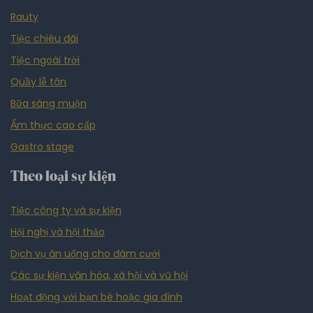
Rauty
Tiệc chiêu đãi
Tiệc ngoài trời
Quầy lễ tân
Bữa sáng muộn
Ẩm thực cao cấp
Gastro stage
Theo loại sự kiện
Tiệc công ty và sự kiện
Hội nghị và hội thảo
Dịch vụ ăn uống cho đám cưới
Các sự kiện văn hóa, xã hội và vũ hội
Hoạt động với bạn bè hoặc gia đình