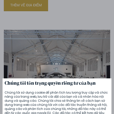
THÊM VỀ ĐỊA ĐIỂM
Chúng tôi tôn trọng quyền riêng tư của bạn
Chúng tôi sử dụng cookie để phân tích lưu lượng truy cập và chức
năng của trang web, lưu trữ cài đặt của bạn và cá nhân hóa nội
50.000 CZK
dung và quảng cáo. Chúng tôi chia sẻ thông tin về cách bạn sử
Thêm ảnh
dụng trang web của chúng tôi với các đối tác truyền thông xã hội,
quảng cáo và phân tích của chúng tôi, những đối tác này có thể
đến từ các quốc gia ngoài EU. Các đối tác có thể kết hợp dữ liệu