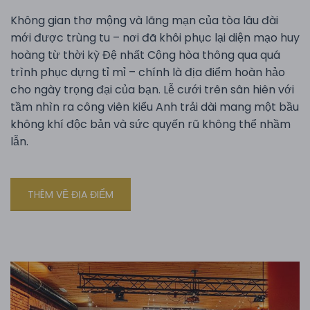
Không gian thơ mộng và lãng mạn của tòa lâu đài
mới được trùng tu – nơi đã khôi phục lại diện mạo huy
hoàng từ thời kỳ Đệ nhất Cộng hòa thông qua quá
trình phục dựng tỉ mỉ – chính là địa điểm hoàn hảo
cho ngày trọng đại của bạn. Lễ cưới trên sân hiên với
tầm nhìn ra công viên kiểu Anh trải dài mang một bầu
không khí độc bản và sức quyến rũ không thể nhầm
lẫn.
THÊM VỀ ĐỊA ĐIỂM