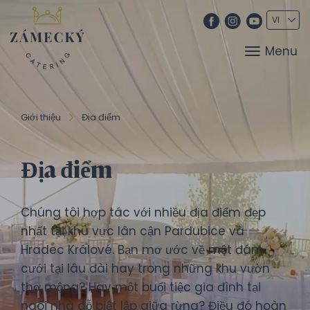
Menu
Giới thiệu
Địa điểm
Địa điểm
Chúng tôi hợp tác với nhiều địa điểm đẹp
nhất tại khu vực lân cận Pardubice và
Hradec Králové. Bạn mơ ước về một đám
cưới tại lâu đài hay trong những khu vườn
thơ mộng? Hay một buổi tiệc gia đình tại
ngôi nhà gỗ biệt lập giữa rừng? Điều đó hoàn