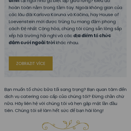
đình
tại ngôi nhà gỗ biệt lập giữa rừng? Điều đó
hoàn toàn nằm trong tầm tay. Ngoài không gian của
các lâu đài Karlova Koruna và Kačina, hay House of
Loevenstein mới được trùng tu mang đậm phong
cách Đệ nhất Cộng hòa, chúng tôi cũng sẵn lòng sắp
xếp hội trường hội nghị và các
địa điểm tổ chức
đám cưới ngoài trời
khác nhau.
ZOBRAZIT VÍCE
Bạn muốn tổ chức bữa tối sang trọng? Bạn quan tâm đến
dịch vụ catering cao cấp của chúng tôi? Đừng chần chừ
nữa. Hãy liên hệ với chúng tôi và hẹn gặp mặt lần đầu
tiên. Chúng tôi sẽ làm hết sức để bạn hài lòng!