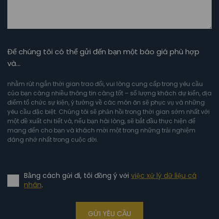
Để chúng tôi có thể gửi đến bạn một báo giá phù hợp
và…
nhằm rút ngắn thời gian trao đổi, vui lòng cung cấp trong yêu cầu
của bạn càng nhiều thông tin càng tốt – số lượng khách dự kiến, địa
điểm tổ chức sự kiện, ý tưởng về các món ăn sẽ phục vụ và những
yêu cầu đặc biệt. Chúng tôi sẽ phản hồi trong thời gian sớm nhất với
một đề xuất chi tiết và, nếu bạn hài lòng, sẽ bắt đầu thực hiện để
mang đến cho bạn và khách mời một trong những trải nghiệm
đáng nhớ nhất trong cuộc đời.
Bằng cách gửi đi, tôi đồng ý với
việc xử lý dữ liệu cá
nhân
.
GỬI YÊU CẦU