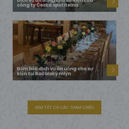
Dịch vụ ăn uống cho sự kiện của
công ty Česká spořitelna
Đảm bảo dịch vụ ăn uống cho sự
kiện tại Bačalský mlýn
XEM TẤT CẢ CÁC THAM CHIẾU