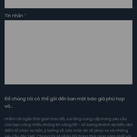
Tin nhắn
*
Để chúng tôi có thể gửi đến bạn một báo giá phù hợp
và…
nhằm rút ngắn thời gian trao đổi, vui lòng cung cấp trong yêu cầu
của bạn càng nhiều thông tin càng tốt – số lượng khách dự kiến, địa
điểm tổ chức sự kiện, ý tưởng về các món ăn sẽ phục vụ và những
yêu cầu đặc biệt. Chúng tôi sẽ phản hồi trong thời gian sớm nhất với