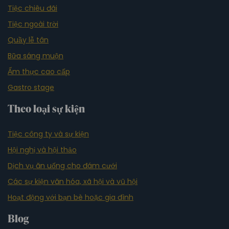
Tiệc chiêu đãi
Tiệc ngoài trời
Quầy lễ tân
Bữa sáng muộn
Ẩm thực cao cấp
Gastro stage
Theo loại sự kiện
Tiệc công ty và sự kiện
Hội nghị và hội thảo
Dịch vụ ăn uống cho đám cưới
Các sự kiện văn hóa, xã hội và vũ hội
Hoạt động với bạn bè hoặc gia đình
Blog