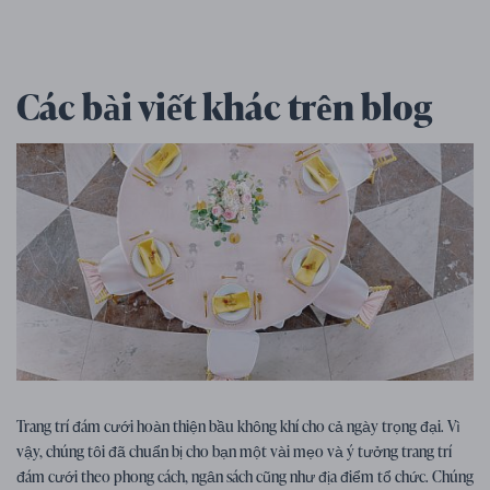
Các bài viết khác trên blog
Mẹo cho đám cưới
07. 01. 2026
Trang trí đám cưới hoàn thiện bầu không khí cho cả ngày trọng đại. Vì
Mẹo, ý tưởng và cảm hứng trang trí
vậy, chúng tôi đã chuẩn bị cho bạn một vài mẹo và ý tưởng trang trí
đám cưới
đám cưới theo phong cách, ngân sách cũng như địa điểm tổ chức. Chúng