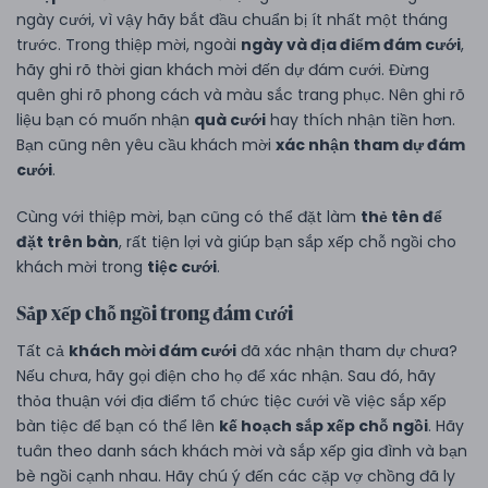
ngày cưới, vì vậy hãy bắt đầu chuẩn bị ít nhất một tháng
trước. Trong thiệp mời, ngoài
ngày và địa điểm đám cưới
,
hãy ghi rõ thời gian khách mời đến dự đám cưới. Đừng
quên ghi rõ phong cách và màu sắc trang phục. Nên ghi rõ
liệu bạn có muốn nhận
quà cưới
hay thích nhận tiền hơn.
Bạn cũng nên yêu cầu khách mời
xác nhận tham dự đám
cưới
.
Cùng với thiệp mời, bạn cũng có thể đặt làm
thẻ tên để
đặt trên bàn
, rất tiện lợi và giúp bạn sắp xếp chỗ ngồi cho
khách mời trong
tiệc cưới
.
Sắp xếp chỗ ngồi trong đám cưới
Tất cả
khách mời đám cưới
đã xác nhận tham dự chưa?
Nếu chưa, hãy gọi điện cho họ để xác nhận. Sau đó, hãy
thỏa thuận với địa điểm tổ chức tiệc cưới về việc sắp xếp
bàn tiệc để bạn có thể lên
kế hoạch sắp xếp chỗ ngồi
. Hãy
tuân theo danh sách khách mời và sắp xếp gia đình và bạn
bè ngồi cạnh nhau. Hãy chú ý đến các cặp vợ chồng đã ly