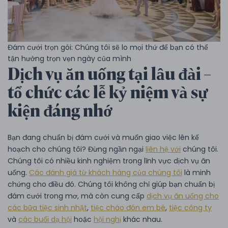
Đám cưới trọn gói: Chúng tôi sẽ lo mọi thứ để bạn có thể
tận hưởng trọn vẹn ngày của mình
Dịch vụ ăn uống tại lâu đài –
tổ chức các lễ kỷ niệm và sự
kiện đáng nhớ
Bạn đang chuẩn bị đám cưới và muốn giao việc lên kế
hoạch cho chúng tôi? Đừng ngần ngại
liên hệ với
chúng tôi.
Chúng tôi có nhiều kinh nghiệm trong lĩnh vực dịch vụ ăn
uống.
Các đánh giá từ khách hàng của chúng tôi
là minh
chứng cho điều đó. Chúng tôi không chỉ giúp bạn chuẩn bị
đám cưới trong mơ, mà còn cung cấp
dịch vụ ăn uống cho
các bữa tiệc sinh nhật
,
tiệc chào đón em bé
,
tiệc công ty
và
các buổi dạ hội
hoặc
hội nghị
khác nhau.