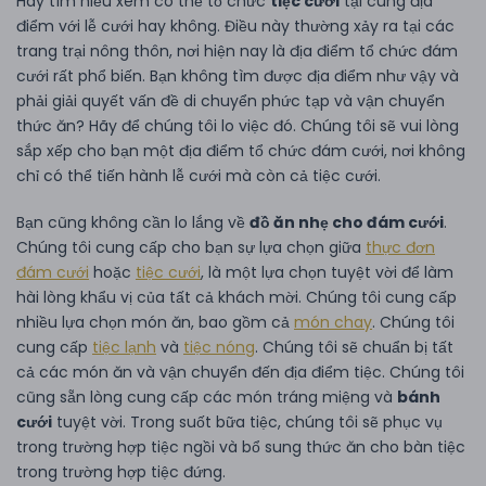
Hãy tìm hiểu xem có thể tổ chức
tiệc cưới
tại cùng địa
điểm với lễ cưới hay không. Điều này thường xảy ra tại các
trang trại nông thôn, nơi hiện nay là địa điểm tổ chức đám
cưới rất phổ biến. Bạn không tìm được địa điểm như vậy và
phải giải quyết vấn đề di chuyển phức tạp và vận chuyển
thức ăn? Hãy để chúng tôi lo việc đó. Chúng tôi sẽ vui lòng
sắp xếp cho bạn một địa điểm tổ chức đám cưới, nơi không
chỉ có thể tiến hành lễ cưới mà còn cả tiệc cưới.
Bạn cũng không cần lo lắng về
đồ ăn nhẹ cho đám cưới
.
Chúng tôi cung cấp cho bạn sự lựa chọn giữa
thực đơn
đám cưới
hoặc
tiệc cưới
, là một lựa chọn tuyệt vời để làm
hài lòng khẩu vị của tất cả khách mời. Chúng tôi cung cấp
nhiều lựa chọn món ăn, bao gồm cả
món chay
. Chúng tôi
cung cấp
tiệc lạnh
và
tiệc nóng
. Chúng tôi sẽ chuẩn bị tất
cả các món ăn và vận chuyển đến địa điểm tiệc. Chúng tôi
cũng sẵn lòng cung cấp các món tráng miệng và
bánh
cưới
tuyệt vời. Trong suốt bữa tiệc, chúng tôi sẽ phục vụ
trong trường hợp tiệc ngồi và bổ sung thức ăn cho bàn tiệc
trong trường hợp tiệc đứng.