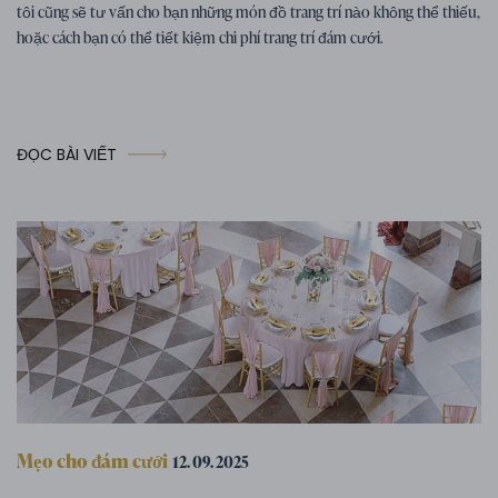
tôi cũng sẽ tư vấn cho bạn những món đồ trang trí nào không thể thiếu,
hoặc cách bạn có thể tiết kiệm chi phí trang trí đám cưới.
ĐỌC BÀI VIẾT
Mẹo cho đám cưới
12. 09. 2025
Chương trình đám cưới – gợi ý cho các