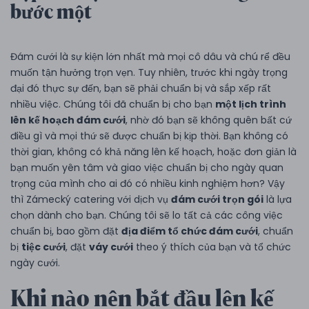
bước một
Đám cưới là sự kiện lớn nhất mà mọi cô dâu và chú rể đều
muốn tận hưởng trọn vẹn. Tuy nhiên, trước khi ngày trọng
đại đó thực sự đến, bạn sẽ phải chuẩn bị và sắp xếp rất
nhiều việc. Chúng tôi đã chuẩn bị cho bạn
một lịch trình
lên kế hoạch đám cưới
, nhờ đó bạn sẽ không quên bất cứ
điều gì và mọi thứ sẽ được chuẩn bị kịp thời. Bạn không có
thời gian, không có khả năng lên kế hoạch, hoặc đơn giản là
bạn muốn yên tâm và giao việc chuẩn bị cho ngày quan
trọng của mình cho ai đó có nhiều kinh nghiệm hơn? Vậy
thì Zámecký catering với dịch vụ
đám cưới trọn gói
là lựa
chọn dành cho bạn. Chúng tôi sẽ lo tất cả các công việc
chuẩn bị, bao gồm đặt
địa điểm tổ chức đám cưới
, chuẩn
bị
tiệc cưới
, đặt
váy cưới
theo ý thích của bạn và tổ chức
ngày cưới.
Khi nào nên bắt đầu lên kế