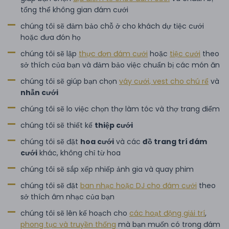
tổng thể không gian đám cưới
chúng tôi sẽ đảm bảo chỗ ở cho khách dự tiệc cưới
hoặc đưa đón họ
chúng tôi sẽ lập
thực đơn đám cưới
hoặc
tiệc cưới
theo
sở thích của bạn và đảm bảo việc chuẩn bị các món ăn
chúng tôi sẽ giúp bạn chọn
váy cưới, vest cho chú rể
và
nhẫn cưới
chúng tôi sẽ lo việc chọn thợ làm tóc và thợ trang điểm
chúng tôi sẽ thiết kế
thiệp cưới
chúng tôi sẽ đặt
hoa cưới
và các
đồ trang trí đám
cưới
khác, không chỉ từ hoa
chúng tôi sẽ sắp xếp nhiếp ảnh gia và quay phim
chúng tôi sẽ đặt
ban nhạc hoặc DJ cho đám cưới
theo
sở thích âm nhạc của bạn
chúng tôi sẽ lên kế hoạch cho
các hoạt động giải trí
,
phong tục và truyền thống
mà bạn muốn có trong đám