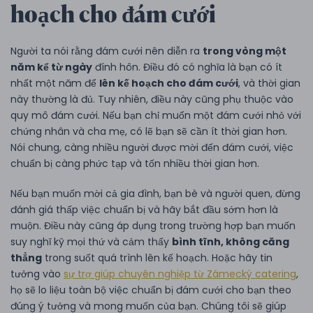
hoạch cho đám cưới
Người ta nói rằng đám cưới nên diễn ra
trong vòng một
năm kể từ ngày
đính hôn. Điều đó có nghĩa là bạn có ít
nhất một năm để
lên kế hoạch cho đám cưới
, và thời gian
này thường là đủ. Tuy nhiên, điều này cũng phụ thuộc vào
quy mô đám cưới. Nếu bạn chỉ muốn một đám cưới nhỏ với
chứng nhân và cha mẹ, có lẽ bạn sẽ cần ít thời gian hơn.
Nói chung, càng nhiều người được mời đến đám cưới, việc
chuẩn bị càng phức tạp và tốn nhiều thời gian hơn.
Nếu bạn muốn mời cả gia đình, bạn bè và người quen, đừng
đánh giá thấp việc chuẩn bị và hãy bắt đầu sớm hơn là
muộn. Điều này cũng áp dụng trong trường hợp bạn muốn
suy nghĩ kỹ mọi thứ và cảm thấy
bình tĩnh, không căng
thẳng
trong suốt quá trình lên kế hoạch. Hoặc hãy tin
tưởng vào
sự trợ giúp chuyên nghiệp từ Zámecký catering
,
họ sẽ lo liệu toàn bộ việc chuẩn bị đám cưới cho bạn theo
đúng ý tưởng và mong muốn của bạn. Chúng tôi sẽ giúp