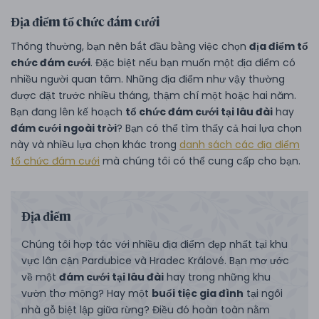
Địa điểm tổ chức đám cưới
Thông thường, bạn nên bắt đầu bằng việc chọn
địa điểm tổ
chức đám cưới
. Đặc biệt nếu bạn muốn một địa điểm có
nhiều người quan tâm. Những địa điểm như vậy thường
được đặt trước nhiều tháng, thậm chí một hoặc hai năm.
Bạn đang lên kế hoạch
tổ chức đám cưới tại lâu đài
hay
đám cưới ngoài trời
? Bạn có thể tìm thấy cả hai lựa chọn
này và nhiều lựa chọn khác trong
danh sách các địa điểm
tổ chức đám cưới
mà chúng tôi có thể cung cấp cho bạn.
Địa điểm
Chúng tôi hợp tác với nhiều địa điểm đẹp nhất tại khu
vực lân cận Pardubice và Hradec Králové. Bạn mơ ước
về một
đám cưới tại lâu đài
hay trong những khu
vườn thơ mộng? Hay một
buổi tiệc gia đình
tại ngôi
nhà gỗ biệt lập giữa rừng? Điều đó hoàn toàn nằm