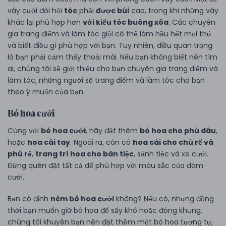
váy cưới đòi hỏi
tóc
phải
được búi
cao, trong khi những váy
khác lại phù hợp hơn
với kiểu tóc buông xõa
. Các chuyên
gia trang điểm và làm tóc giỏi có thể làm hầu hết mọi thứ
và biết điều gì phù hợp với bạn. Tuy nhiên, điều quan trọng
là bạn phải cảm thấy thoải mái. Nếu bạn không biết nên tìm
ai, chúng tôi sẽ giới thiệu cho bạn chuyên gia trang điểm và
làm tóc, những người sẽ trang điểm và làm tóc cho bạn
theo ý muốn của bạn.
Bó hoa cưới
Cùng với
bó hoa cưới
, hãy đặt thêm
bó hoa cho phù dâu
,
hoặc
hoa cài tay
. Ngoài ra, còn có
hoa cài cho chú rể và
phù rể
,
trang trí hoa cho bàn tiệc
, sảnh tiệc và xe cưới.
Đừng quên đặt tất cả để phù hợp với màu sắc của đám
cưới.
Bạn có định
ném bó hoa cưới
không? Nếu có, nhưng đồng
thời bạn muốn giữ bó hoa để sấy khô hoặc đóng khung,
chúng tôi khuyên bạn nên đặt thêm một bó hoa tương tự,