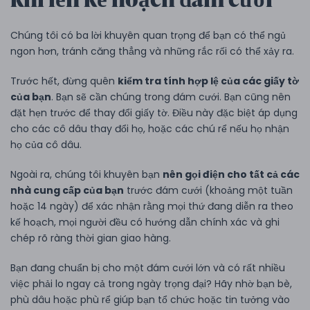
Chúng tôi có ba lời khuyên quan trọng để bạn có thể ngủ
ngon hơn, tránh căng thẳng và những rắc rối có thể xảy ra.
Trước hết, đừng quên
kiểm tra tính hợp lệ của các giấy tờ
của bạn
. Bạn sẽ cần chúng trong đám cưới. Bạn cũng nên
đặt hẹn trước để thay đổi giấy tờ. Điều này đặc biệt áp dụng
cho các cô dâu thay đổi họ, hoặc các chú rể nếu họ nhận
họ của cô dâu.
Ngoài ra, chúng tôi khuyên bạn
nên gọi điện cho tất cả các
nhà cung cấp của bạn
trước đám cưới (khoảng một tuần
hoặc 14 ngày) để xác nhận rằng mọi thứ đang diễn ra theo
kế hoạch, mọi người đều có hướng dẫn chính xác và ghi
chép rõ ràng thời gian giao hàng.
Bạn đang chuẩn bị cho một đám cưới lớn và có rất nhiều
việc phải lo ngay cả trong ngày trọng đại? Hãy nhờ bạn bè,
phù dâu hoặc phù rể giúp bạn tổ chức hoặc tin tưởng vào