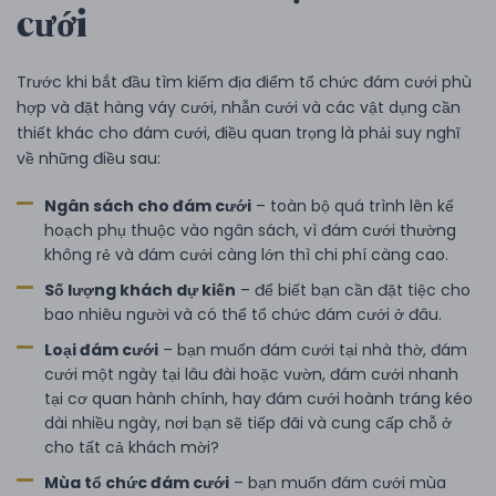
cưới
Trước khi bắt đầu tìm kiếm địa điểm tổ chức đám cưới phù
hợp và đặt hàng váy cưới, nhẫn cưới và các vật dụng cần
thiết khác cho đám cưới, điều quan trọng là phải suy nghĩ
về những điều sau:
Ngân sách cho đám cưới
– toàn bộ quá trình lên kế
hoạch phụ thuộc vào ngân sách, vì đám cưới thường
không rẻ và đám cưới càng lớn thì chi phí càng cao.
Số lượng khách dự kiến
– để biết bạn cần đặt tiệc cho
bao nhiêu người và có thể tổ chức đám cưới ở đâu.
Loại đám cưới
– bạn muốn đám cưới tại nhà thờ, đám
cưới một ngày tại lâu đài hoặc vườn, đám cưới nhanh
tại cơ quan hành chính, hay đám cưới hoành tráng kéo
dài nhiều ngày, nơi bạn sẽ tiếp đãi và cung cấp chỗ ở
cho tất cả khách mời?
Mùa tổ chức đám cưới
– bạn muốn đám cưới mùa