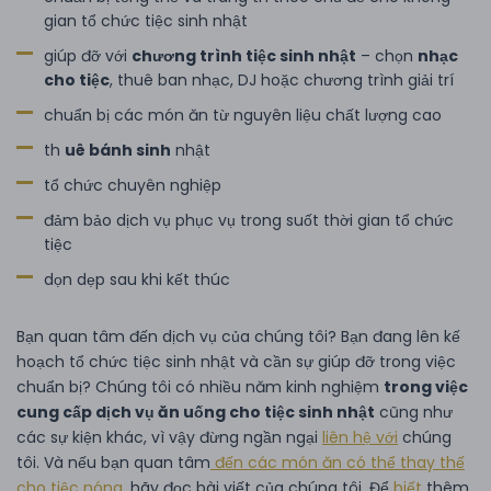
gian tổ chức tiệc sinh nhật
giúp đỡ với
chương trình tiệc sinh nhật
– chọn
nhạc
cho tiệc
, thuê ban nhạc, DJ hoặc chương trình giải trí
chuẩn bị các món ăn từ nguyên liệu chất lượng cao
th
uê bánh sinh
nhật
tổ chức chuyên nghiệp
đảm bảo dịch vụ phục vụ trong suốt thời gian tổ chức
tiệc
dọn dẹp sau khi kết thúc
Bạn quan tâm đến dịch vụ của chúng tôi? Bạn đang lên kế
hoạch tổ chức tiệc sinh nhật và cần sự giúp đỡ trong việc
chuẩn bị? Chúng tôi có nhiều năm kinh nghiệm
trong việc
cung cấp dịch vụ ăn uống cho tiệc sinh nhật
cũng như
các sự kiện khác, vì vậy đừng ngần ngại
liên hệ với
chúng
tôi. Và nếu bạn quan tâm
đến các món ăn có thể thay thế
cho tiệc nóng
, hãy đọc bài viết của chúng tôi. Để
biết
thêm