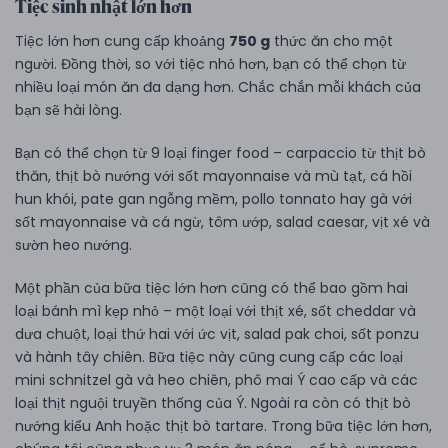
Tiệc sinh nhật lớn hơn
Tiệc lớn hơn cung cấp khoảng
750 g
thức ăn cho một
người. Đồng thời, so với tiệc nhỏ hơn, bạn có thể chọn từ
nhiều loại món ăn đa dạng hơn. Chắc chắn mỗi khách của
bạn sẽ hài lòng.
Bạn có thể chọn từ 9 loại finger food – carpaccio từ thịt bò
thăn, thịt bò nướng với sốt mayonnaise và mù tạt, cá hồi
hun khói, pate gan ngỗng mềm, pollo tonnato hay gà với
sốt mayonnaise và cá ngừ, tôm ướp, salad caesar, vịt xé và
sườn heo nướng.
Một phần của bữa tiệc lớn hơn cũng có thể bao gồm hai
loại bánh mì kẹp nhỏ – một loại với thịt xé, sốt cheddar và
dưa chuột, loại thứ hai với ức vịt, salad pak choi, sốt ponzu
và hành tây chiên. Bữa tiệc này cũng cung cấp các loại
mini schnitzel gà và heo chiên, phô mai Ý cao cấp và các
loại thịt nguội truyền thống của Ý. Ngoài ra còn có thịt bò
nướng kiểu Anh hoặc thịt bò tartare. Trong bữa tiệc lớn hơn,