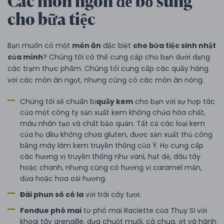
Các món ngon để bổ sung
cho bữa tiệc
Bạn muốn có một
món ăn
đặc biệt
cho bữa tiệc sinh nhật
của mình
? Chúng tôi có thể cung cấp cho bạn dưới dạng
các trạm thực phẩm. Chúng tôi cung cấp các quầy hàng
với các món ăn ngọt, nhưng cũng có các món ăn nóng.
Chúng tôi sẽ chuẩn bị
quầy kem
cho bạn với sự hợp tác
của một công ty sản xuất kem không chứa hóa chất,
màu nhân tạo và chất bảo quản. Tất cả các loại kem
của họ đều không chứa gluten, được sản xuất thủ công
bằng máy làm kem truyền thống của Ý. Họ cung cấp
các hương vị truyền thống như vani, hạt dẻ, dâu tây
hoặc chanh, nhưng cũng có hương vị caramel mặn,
dừa hoặc hoa oải hương.
Đài phun sô cô la
với trái cây tươi.
Fondue phô mai
từ phô mai Raclette của Thụy Sĩ với
khoai tây grenaille, dưa chuột muối, cà chua, ớt và hành