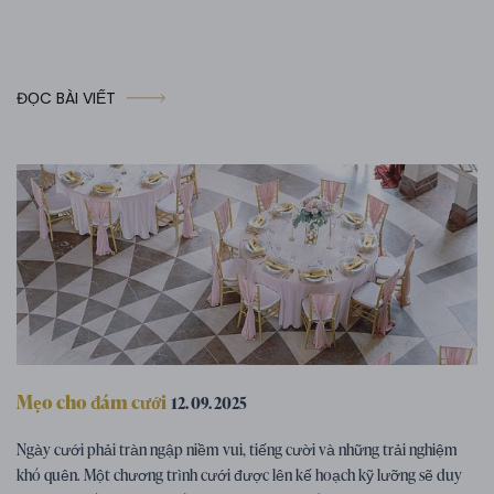
ĐỌC BÀI VIẾT
Mẹo cho đám cưới
12. 09. 2025
Chương trình đám cưới – gợi ý cho các
Ngày cưới phải tràn ngập niềm vui, tiếng cười và những trải nghiệm
hoạt động đám cưới thú vị
khó quên. Một chương trình cưới được lên kế hoạch kỹ lưỡng sẽ duy