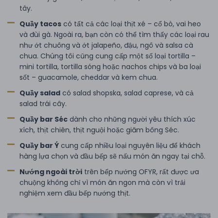
tây.
Quầy tacos
có tất cả các loại thịt xé – cổ bò, vai heo
và đùi gà. Ngoài ra, bạn còn có thể tìm thấy các loại rau
như ớt chuông và ớt jalapeño, đậu, ngô và salsa cà
chua. Chúng tôi cũng cung cấp một số loại tortilla –
mini tortilla, tortilla sóng hoặc nachos chips và ba loại
sốt – guacamole, cheddar và kem chua.
Quầy salad
có salad shopska, salad caprese, và cả
salad trái cây.
Quầy bar Séc
dành cho những người yêu thích xúc
xích, thịt chiên, thịt nguội hoặc giăm bông Séc.
Quầy bar Ý
cung cấp nhiều loại nguyên liệu để khách
hàng lựa chọn và đầu bếp sẽ nấu món ăn ngay tại chỗ.
Nướng ngoài trời
trên bếp nướng OFYR, rất được ưa
chuộng không chỉ vì món ăn ngon mà còn vì trải
nghiệm xem đầu bếp nướng thịt.