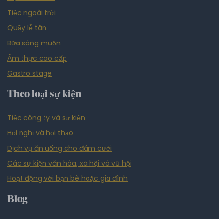
Tiệc ngoài trời
Quầy lễ tân
Bữa sáng muộn
Ẩm thực cao cấp
Gastro stage
Theo loại sự kiện
Tiệc công ty và sự kiện
Hội nghị và hội thảo
Dịch vụ ăn uống cho đám cưới
Các sự kiện văn hóa, xã hội và vũ hội
Hoạt động với bạn bè hoặc gia đình
Blog