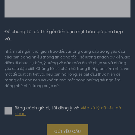
Để chúng tôi có thể gửi đến bạn một báo giá phù hợp
và…
nhằm rút ngắn thời gian trao đổi, vui lòng cung cấp trong yêu cầu
của bạn càng nhiều thông tin càng tốt – số lượng khách dự kiến, địa
điểm tổ chức sự kiện, ý tưởng về các món ăn sẽ phục vụ và những
yêu cầu đặc biệt. Chúng tôi sẽ phản hồi trong thời gian sớm nhất với
một đề xuất chi tiết và, nếu bạn hài lòng, sẽ bắt đầu thực hiện để
mang đến cho bạn và khách mời một trong những trải nghiệm
đáng nhớ nhất trong cuộc đời.
Bằng cách gửi đi, tôi đồng ý với
việc xử lý dữ liệu cá
nhân
.
GỬI YÊU CẦU