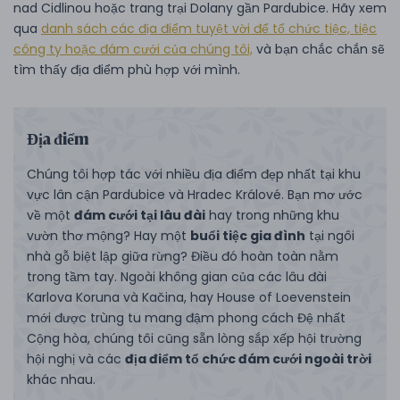
nad Cidlinou hoặc trang trại Dolany gần Pardubice. Hãy xem
qua
danh sách các địa điểm tuyệt vời để tổ chức tiệc, tiệc
công ty hoặc đám cưới của chúng tôi,
và bạn chắc chắn sẽ
tìm thấy địa điểm phù hợp với mình.
Địa điểm
Chúng tôi hợp tác với nhiều địa điểm đẹp nhất tại khu
vực lân cận Pardubice và Hradec Králové. Bạn mơ ước
về một
đám cưới tại lâu đài
hay trong những khu
vườn thơ mộng? Hay một
buổi tiệc gia đình
tại ngôi
nhà gỗ biệt lập giữa rừng? Điều đó hoàn toàn nằm
trong tầm tay. Ngoài không gian của các lâu đài
Karlova Koruna và Kačina, hay House of Loevenstein
mới được trùng tu mang đậm phong cách Đệ nhất
Cộng hòa, chúng tôi cũng sẵn lòng sắp xếp hội trường
hội nghị và các
địa điểm tổ chức đám cưới ngoài trời
khác nhau.