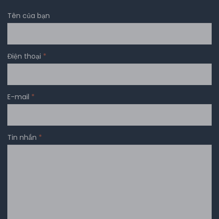
Tên của bạn
Điện thoại
*
E-mail
*
Tin nhắn
*