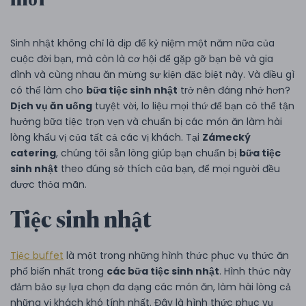
Sinh nhật không chỉ là dịp để kỷ niệm một năm nữa của
cuộc đời bạn, mà còn là cơ hội để gặp gỡ bạn bè và gia
đình và cùng nhau ăn mừng sự kiện đặc biệt này. Và điều gì
có thể làm cho
bữa tiệc sinh nhật
trở nên đáng nhớ hơn?
Dịch vụ ăn uống
tuyệt vời, lo liệu mọi thứ để bạn có thể tận
hưởng bữa tiệc trọn vẹn và chuẩn bị các món ăn làm hài
lòng khẩu vị của tất cả các vị khách. Tại
Zámecký
catering
, chúng tôi sẵn lòng giúp bạn chuẩn bị
bữa tiệc
sinh nhật
theo đúng sở thích của bạn, để mọi người đều
được thỏa mãn.
Tiệc sinh nhật
Tiệc buffet
là một trong những hình thức phục vụ thức ăn
phổ biến nhất trong
các bữa tiệc sinh nhật
. Hình thức này
đảm bảo sự lựa chọn đa dạng các món ăn, làm hài lòng cả
những vị khách khó tính nhất. Đây là hình thức phục vụ