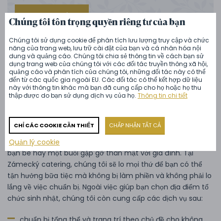
ZOBRAZIT VÍCE
Chúng tôi tôn trọng quyền riêng tư của bạn
Chúng tôi sử dụng cookie để phân tích lưu lượng truy cập và chức
năng của trang web, lưu trữ cài đặt của bạn và cá nhân hóa nội
Dịch vụ cung cấp trong
dung và quảng cáo. Chúng tôi chia sẻ thông tin về cách bạn sử
dụng trang web của chúng tôi với các đối tác truyền thông xã hội,
quảng cáo và phân tích của chúng tôi, những đối tác này có thể
khuôn khổ dịch vụ ăn uống
đến từ các quốc gia ngoài EU. Các đối tác có thể kết hợp dữ liệu
này với thông tin khác mà bạn đã cung cấp cho họ hoặc họ thu
thập được do bạn sử dụng dịch vụ của họ.
Thông tin chi tiết
Tiệc sinh nhật không chỉ là về thức ăn
, mà còn là về việc
tạo ra một bầu không khí phù hợp với chủ đề của bữa tiệc
CHỈ CÁC COOKIE CẦN THIẾT
CHẤP NHẬN TẤT CẢ
và tính cách của người được tổ chức tiệc. Không quan
trọng bạn đang lên kế hoạch cho một bữa tiệc lớn với nhiều
Quản lý cookie
bạn bè hay một buổi gặp gỡ thân mật với gia đình. Tại
Zámecký catering, chúng tôi sẽ lo mọi thứ để bạn có thể
tận hưởng bữa tiệc mà không bị làm phiền và không phải lo
lắng về việc chuẩn bị. Ngoài việc giúp bạn chọn địa điểm tổ
chức sinh nhật, chúng tôi còn cung cấp các dịch vụ sau:
chuẩn bị tổng thể và trang trí theo chủ đề cho không