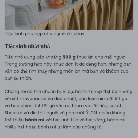
Tiệc lạnh phù hợp cho người ăn chay
Tiệc sinh nhật nhỏ
Tiệc nhỏ cung cấp khoảng
500 g
thức ăn cho mỗi người.
Trong trường hợp này, thực đơn ít đa dạng hơn, nhưng bạn
vẫn có thể tìm thấy những món ăn mà bạn và khách của
bạn sẽ thích.
Chúng tôi có thể chuẩn bị, ví dụ, bánh mì kẹp thịt bò nướng
với sốt mayonnaise và dưa chuột, các loại mini cốt lết gà
và heo chiên, bít tết gà với rau thơm và sốt tiêu, salad
Shopska và đĩa thịt nguội và pho mát Ý. Tất nhiên không
thể thiếu
bánh mì
với hạt anh túc và hạt vừng, bánh mì
nhiều hạt hoặc bánh mì tự làm của chúng tôi.