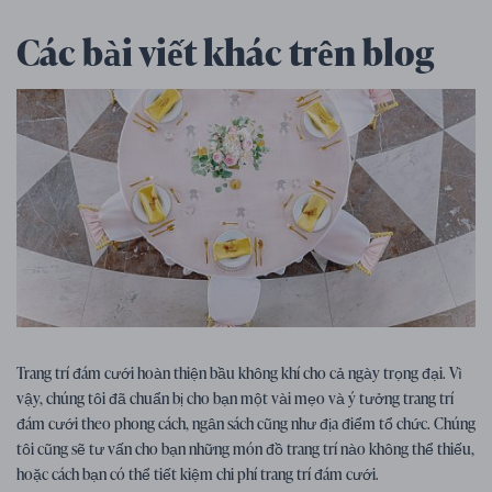
Các bài viết khác trên blog
Mẹo cho đám cưới
07. 01. 2026
Trang trí đám cưới hoàn thiện bầu không khí cho cả ngày trọng đại. Vì
Mẹo, ý tưởng và cảm hứng trang trí
vậy, chúng tôi đã chuẩn bị cho bạn một vài mẹo và ý tưởng trang trí
đám cưới
đám cưới theo phong cách, ngân sách cũng như địa điểm tổ chức. Chúng
tôi cũng sẽ tư vấn cho bạn những món đồ trang trí nào không thể thiếu,
hoặc cách bạn có thể tiết kiệm chi phí trang trí đám cưới.