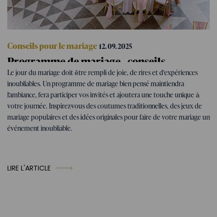
Conseils pour le mariage
12. 09. 2025
Programme de mariage - conseils
pour des activités de mariage
Le jour du mariage doit être rempli de joie, de rires et d'expériences
amusantes
inoubliables. Un programme de mariage bien pensé maintiendra
l'ambiance, fera participer vos invités et ajoutera une touche unique à
votre journée. Inspirez-vous des coutumes traditionnelles, des jeux de
mariage populaires et des idées originales pour faire de votre mariage un
événement inoubliable.
LIRE L'ARTICLE