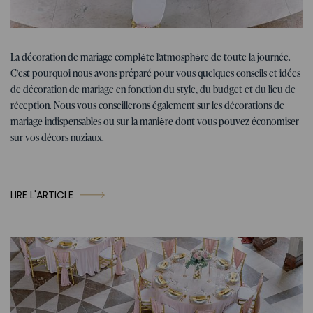
Conseils pour le mariage
07. 01. 2026
La décoration de mariage complète l'atmosphère de toute la journée.
Conseils, idées et inspirations pour la
C'est pourquoi nous avons préparé pour vous quelques conseils et idées
décoration de mariage
de décoration de mariage en fonction du style, du budget et du lieu de
réception. Nous vous conseillerons également sur les décorations de
mariage indispensables ou sur la manière dont vous pouvez économiser
sur vos décors nuziaux.
LIRE L'ARTICLE