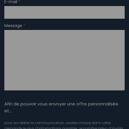
E-mail
*
Message
*
Afin de pouvoir vous envoyer une offre personnalisée
et…
pour accélérer la communication, veuillez inclure dans votre
demande le plus d’informations possible : le nombre prévu d’invités,