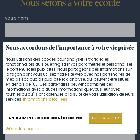
Nous serons à votre écoute
Votre nom
Téléphone
*
Nous accordons de l'importance à votre vie privée
Nous utilisons des cookies pour analyser le trafic et les
fonctionnalités du site, enregistrer vos paramètres et personnaliser
le contenu et les publicités. Nous partageons des informations sur
E-mail
*
la façon dont vous utilisez notre site web avec nos partenaires de
médias sociaux, de publicité et d'analyse, qui peuvent être situés
en dehors de l'UE. Ces partenaires peuvent combiner ces
informations avec d'autres informations que vous leur avez
fournies ou qu'ils ont obtenues à la suite de votre utilisation de leurs
Message
*
services.
Informations détaillées
UNIQUEMENT LES COOKIES NÉCESSAIRES
TOUT ACCEPTER
Gérer les cookies