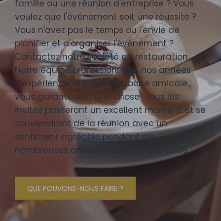
famille ou une réunion d'entreprise ? Vous
voulez que l'événement soit une réussite ?
Vous n'avez pas le temps ou l'envie de
planifier et d'organiser l'événement ?
Contactez notre société de restauration.
Notre équipe professionnelle, nos années
d'expérience et notre approche amicale
vous garantissent une chose : tous les
invités passeront un excellent moment et se
souviendront de la réunion avec un
sentiment agréable pendant de
nombreuses années. Tout comme VOUS.
QUE POUVONS-NOUS FAIRE ?