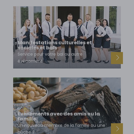
Manifestations culturelles et
sociales et bals
Service pour votre bal ou autre
événement
Événements avec des amis ou la
famille
Un nouveau membre de la famille ou une
bûche ?