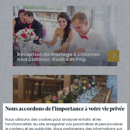
Réception de mariage à Chlumec
nad Cidlinou : Radka et Filip
Nous accordons de l'importance à votre vie privée
Nous utilisons des cookies pour analyser le trafic et les
Services de traiteur pour les
fonctionnalités du site, enregistrer vos paramètres et personnaliser
événements à Bačalský mlýn
le contenu et les publicités. Nous partageons des informations sur