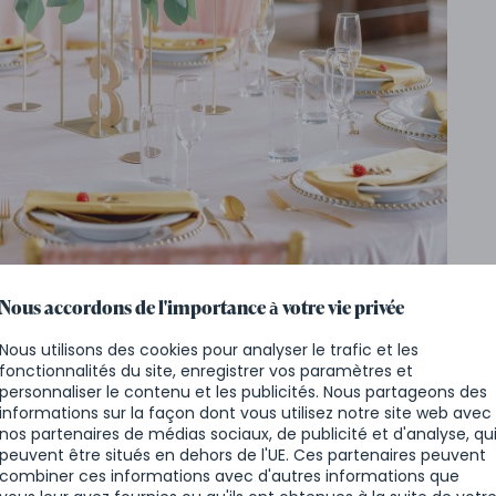
Nous accordons de l'importance à votre vie privée
 avec l'aide de Chateau Catering
Nous utilisons des cookies pour analyser le trafic et les
fonctionnalités du site, enregistrer vos paramètres et
n
personnaliser le contenu et les publicités. Nous partageons des
informations sur la façon dont vous utilisez notre site web avec
nos partenaires de médias sociaux, de publicité et d'analyse, qu
 peut prendre beaucoup de temps. Épargnez-vous les
peuvent être situés en dehors de l'UE. Ces partenaires peuvent
s
professionnels
. Notre
société de traiteur
combiner ces informations avec d'autres informations que