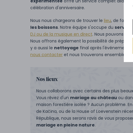
expérimentée
offre un service complet allant d
célébration d'anniversaire.
Nous nous chargeons de trouver le
lieu
, de fourn
les boissons
. Notre équipe s'occupe du
service
DJ ou de la musique en direct
. Nous pouvons organ
Nous offrons également la possibilité de préparer 
y a aussi le
nettoyage
final après l'événement. S
nous contacter
et nous trouverons ensemble une
Nos lieux
Nous collaborons avec certains des plus beaux
Vous rêvez d'un
mariage au château
ou dans
maison forestière isolée ? Aucun problème. E
de Kačina, ou de la House of Loevenstein ré
République, nous serons ravis de vous propose
mariage en pleine nature
.