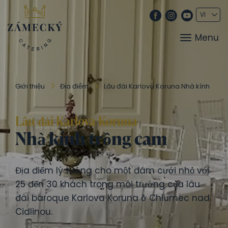
Menu
Giới thiệu
Địa điểm
Lâu đài Karlova Koruna Nhà kính
Lâu đài Karlova Koruna
Nhà kính trồng cam
Địa điểm lý tưởng cho một đám cưới nhỏ với
25 đến 30 khách trong môi trường của lâu
đài baroque Karlova Koruna ở Chlumec nad
Cidlinou.