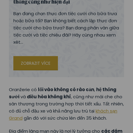
thống cũng như hiện đại
Bạn đang chọn thực đơn tiệc cưới cho bữa trưa
hoặc bữa tối? Bạn không biết cách lập thực đơn
tiệc cưới cho bữa trưa? Bạn đang phân vân giữa
tiệc cưới và tiệc chiêu đãi? Hãy cùng nhau xem
xét...
ZOBRAZIT VÍCE
Oranžerie có
lối vào không có rào cản
,
hệ thống
sưởi
và
điều hòa không khí
, cũng như mái che cho
sân thượng trong trường hợp thời tiết xấu. Tất nhiên,
có đủ chỗ đậu xe và khả năng lưu trú tại
khách sạn
Grand
gần đó với sức chứa lên đến 35 khách.
Địa điểm lãng mạn này là nơi lý tưởng cho
các đám