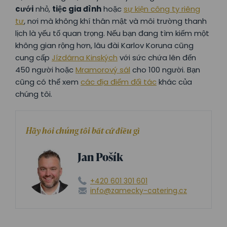
cưới
nhỏ,
tiệc gia đình
hoặc
sự kiện công ty riêng
tư
, nơi mà không khí thân mật và môi trường thanh
lịch là yếu tố quan trọng. Nếu bạn đang tìm kiếm một
không gian rộng hơn, lâu đài Karlov Koruna cũng
cung cấp
Jízdárna Kinských
với sức chứa lên đến
450 người hoặc
Mramorový sál
cho 100 người. Bạn
cũng có thể xem
các địa điểm đối tác
khác của
chúng tôi.
Hãy hỏi chúng tôi bất cứ điều gì
Jan Pošík
+420 601 301 601
info@zamecky-catering.cz