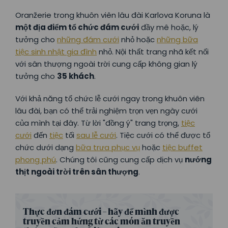
Oranžerie trong khuôn viên lâu đài Karlova Koruna là
một địa điểm tổ chức đám cưới
đầy mê hoặc, lý
tưởng cho
những đám cưới
nhỏ hoặc
những bữa
tiệc sinh nhật gia đình
nhỏ. Nội thất trang nhã kết nối
với sân thượng ngoài trời cung cấp không gian lý
tưởng cho
35 khách
.
Với khả năng tổ chức lễ cưới ngay trong khuôn viên
lâu đài, bạn có thể trải nghiệm trọn vẹn ngày cưới
của mình tại đây. Từ lời "đồng ý" trang trọng,
tiệc
cưới
đến
tiệc
tối
sau lễ cưới
. Tiệc cưới có thể được tổ
chức dưới dạng
bữa trưa phục vụ
hoặc
tiệc buffet
phong phú
. Chúng tôi cũng cung cấp dịch vụ
nướng
thịt ngoài trời trên sân thượng
.
Thực đơn đám cưới – hãy để mình được
truyền cảm hứng từ các món ăn truyền