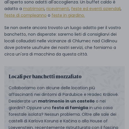
all'aperto sono adatti all'accoglienza. Un buffet caldo è
adatto a
matrimoni
,
ricevimenti
,
feste ed eventi aziendali
,
feste di compleanno
o
feste in giardino.
Se non avete ancora trovato un luogo adatto per il vostro
banchetto, non disperate: saremo lieti di consigliarvi dei
locali collaudati nelle vicinanze di Chlumec nad Cidlinou
dove potrete usufruire dei nostri servizi, che forniamo a
circa un'ora di macchina da questa città.
Locali per banchetti mozzafiato
Collaboriamo con alcune delle location più
affascinanti nei dintorni di Pardubice e Hradec Králové.
Desiderate un
matrimonio in un castello
o nei
giardini? Oppure una
festa di famiglia
in una casa
forestale isolata? Nessun problema. Oltre alle sale dei
castelli di Karlova Koruna e Kačina o alla House of
Loevenstein, recentemente ristrutturata con il fascino