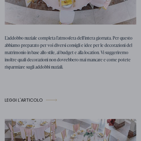
Consigli per il matrimonio
07. 01. 2026
L’addobbo nuziale completa l’atmosfera dell’intera giornata. Per questo
Consigli, idee e ispirazioni per le
abbiamo preparato per voi diversi consigli e idee per le decorazioni del
decorazioni nuziali
matrimonio in base allo stile, al budget e alla location. Vi suggeriremo
inoltre quali decorazioni non dovrebbero mai mancare e come potete
risparmiare sugli addobbi nuziali.
LEGGI L'ARTICOLO