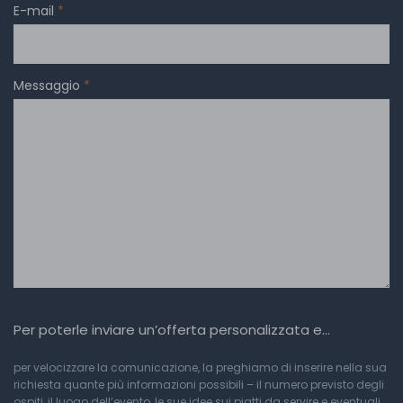
E-mail
*
Messaggio
*
Per poterle inviare un’offerta personalizzata e…
per velocizzare la comunicazione, la preghiamo di inserire nella sua
richiesta quante più informazioni possibili – il numero previsto degli
ospiti, il luogo dell’evento, le sue idee sui piatti da servire e eventuali