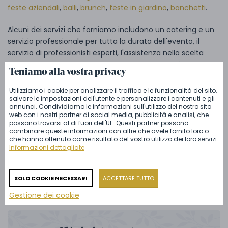
feste aziendali
,
balli
,
brunch
,
feste in giardino
,
banchetti
.
Alcuni dei servizi che forniamo includono un catering e un
servizio professionale per tutta la durata dell'evento, il
servizio di professionisti esperti, l'assistenza nella scelta
della location e del cibo con ingredienti di qualità,
Teniamo alla vostra privacy
l'ordinazione del locale, la pulizia finale e molto altro
ancora.
Utilizziamo i cookie per analizzare il traffico e le funzionalità del sito,
salvare le impostazioni dell'utente e personalizzare i contenuti e gli
annunci. Condividiamo le informazioni sull'utilizzo del nostro sito
Per informazioni più dettagliate su altri tipi di catering e di
web con i nostri partner di social media, pubblicità e analisi, che
eventi, visitate il nostro sito web o il
nostro blog
.
possono trovarsi al di fuori dell'UE. Questi partner possono
combinare queste informazioni con altre che avete fornito loro o
che hanno ottenuto come risultato del vostro utilizzo dei loro servizi.
Se siete interessati e volete organizzare un evento sociale
Informazioni dettagliate
sotto la nostra direzione,
non esitate a contattarci:
organizzeremo tutto secondo i vostri desideri e creeremo
un'esperienza indimenticabile.
SOLO COOKIE NECESSARI
ACCETTARE TUTTO
Gestione dei cookie