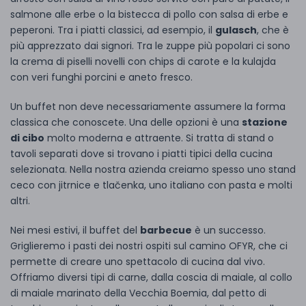
salmone alle erbe o la bistecca di pollo con salsa di erbe e
peperoni. Tra i piatti classici, ad esempio, il
gulasch
, che è
più apprezzato dai signori. Tra le zuppe più popolari ci sono
la crema di piselli novelli con chips di carote e la kulajda
con veri funghi porcini e aneto fresco.
Un buffet non deve necessariamente assumere la forma
classica che conoscete. Una delle opzioni è una
stazione
di cibo
molto moderna e attraente. Si tratta di stand o
tavoli separati dove si trovano i piatti tipici della cucina
selezionata. Nella nostra azienda creiamo spesso uno stand
ceco con jitrnice e tlačenka, uno italiano con pasta e molti
altri.
Nei mesi estivi, il buffet del
barbecue
è un successo.
Griglieremo i pasti dei nostri ospiti sul camino OFYR, che ci
permette di creare uno spettacolo di cucina dal vivo.
Offriamo diversi tipi di carne, dalla coscia di maiale, al collo
di maiale marinato della Vecchia Boemia, dal petto di