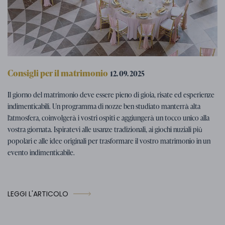
Consigli per il matrimonio
12. 09. 2025
Programma di nozze: suggerimenti
Il giorno del matrimonio deve essere pieno di gioia, risate ed esperienze
per attività di nozze divertenti
indimenticabili. Un programma di nozze ben studiato manterrà alta
l'atmosfera, coinvolgerà i vostri ospiti e aggiungerà un tocco unico alla
vostra giornata. Ispiratevi alle usanze tradizionali, ai giochi nuziali più
popolari e alle idee originali per trasformare il vostro matrimonio in un
evento indimenticabile.
LEGGI L'ARTICOLO