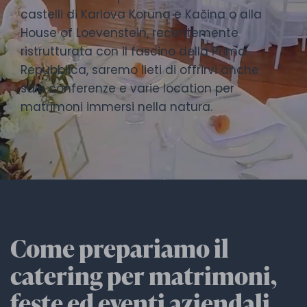
castelli di Karlova Koruna e Kačina o alla
House of Loevenstein, recentemente
ristrutturata con il fascino della Prima
Repubblica, saremo lieti di offrirvi anche
sale conferenze e varie location per
matrimoni immersi nella natura.
Come prepariamo il
catering per matrimoni,
feste ed eventi aziendali