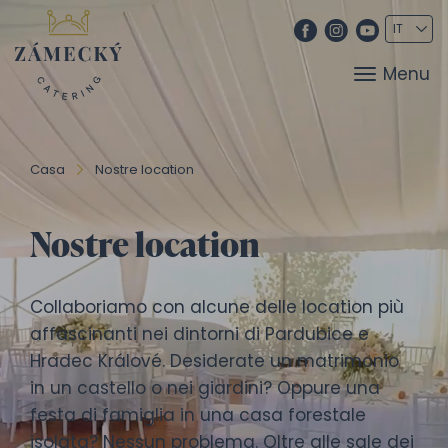
Menu
Casa
Nostre location
Nostre location
Collaboriamo con alcune delle location più
affascinanti nei dintorni di Pardubice e
Hradec Králové. Desiderate un matrimonio
in un castello o nei giardini? Oppure una
festa di famiglia in una casa forestale
isolata? Nessun problema. Oltre alle sale dei