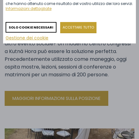
che hanno ottenuto come risultato del vostro utilizzo dei loro servizi.
Kutná Hora
Informazioni dettagliate
Centro conferenze
SOLO COOKIE NECESSARI
ACCETTARE TUTTO
Cercate una sede per la vostra conferenza o per un
Gestione dei cookie
altro evento sociale? Un moderno centro congressi
a Kutná Hora può essere la soluzione perfetta.
Precedentemente utilizzato come maneggio, oggi
ospita mostre, lezioni, sessioni di conferenze o
matrimoni per un massimo di 200 persone.
MAGGIORI INFORMAZIONI SULLA POSIZIONE