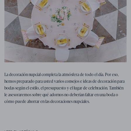
Consejos para la boda
07. 01. 2026
La decoración nupcial completa la atmósfera de todo el día. Por eso,
Consejos, ideas e inspiración para la
hemos preparado para usted varios consejos e ideas de decoración para
decoración de bodas
bodas según el estilo, el presupuesto y el lugar de celebración. También
le asesoraremos sobre qué adornos no deberían faltar en una boda o
cómo puede ahorrar en las decoraciones nupciales.