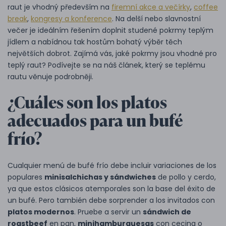
raut je vhodný především na
firemní akce a večírky
,
coffee
break
,
kongresy a konference
. Na delší nebo slavnostní
večer je ideálním řešením doplnit studené pokrmy teplým
jídlem a nabídnou tak hostům bohatý výběr těch
největších dobrot. Zajímá vás, jaké pokrmy jsou vhodné pro
teplý raut? Podívejte se na náš článek, který se teplému
rautu věnuje podrobněji.
¿Cuáles son los platos
adecuados para un bufé
frío?
Cualquier menú de bufé frío debe incluir variaciones de los
populares
minisalchichas y sándwiches
de pollo y cerdo,
ya que estos clásicos atemporales son la base del éxito de
un bufé. Pero también debe sorprender a los invitados con
platos modernos
. Pruebe a servir un
sándwich de
roastbeef
en pan,
minihamburguesas
con cecina o