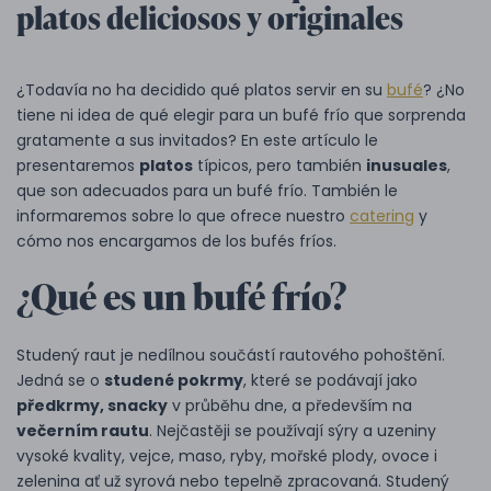
platos deliciosos y originales
¿Todavía no ha decidido qué platos servir en su
bufé
? ¿No
tiene ni idea de qué elegir para un bufé frío que sorprenda
gratamente a sus invitados? En este artículo le
presentaremos
platos
típicos, pero también
inusuales
,
que son adecuados para un bufé frío. También le
informaremos sobre lo que ofrece nuestro
catering
y
cómo nos encargamos de los bufés fríos.
¿Qué es un bufé frío?
Studený raut je nedílnou součástí rautového pohoštění.
Jedná se o
studené pokrmy
, které se podávají jako
předkrmy, snacky
v průběhu dne, a především na
večerním rautu
. Nejčastěji se používají sýry a uzeniny
vysoké kvality, vejce, maso, ryby, mořské plody, ovoce i
zelenina ať už syrová nebo tepelně zpracovaná. Studený