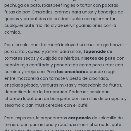
pechuga de pato, roastbeef inglés o tartar con patatas
fritas de pan. Ensaladas, cremas para untar y bandejas de
quesos y embutidos de calidad suelen complementar
cualquier bufé frío. No olvide servir guarniciones con la
comida.
Por ejemplo, nuestro menú incluye hummus de garbanzos
para untar, queso y jamón para untar,
tapenade
de
tomates secos y cuajada de hierbas,
rilletes de pato
con
cebolla roja confitada y panceta de cerdo para untar con
comino y mejorana. Para
las ensaladas
, puede elegir
entre mozzarella con tomate y pesto de albahaca,
ensalada picada, verduras mixtas y macedonia de frutas,
dependiendo de la temporada. Podemos servir pan
chateau local, pan de banquete con semillas de amapola y
sésamo o pan multicereales con el bufé.
Para inspirarse, le proponemos
carpaccio
de solomillo de
ternera con parmesano y rúcula, salmón ahumado, paté