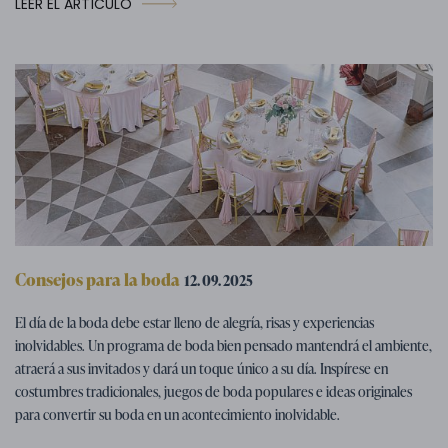
LEER EL ARTÍCULO
Consejos para la boda
12. 09. 2025
Programa de boda - consejos para
El día de la boda debe estar lleno de alegría, risas y experiencias
divertirse en la boda
inolvidables. Un programa de boda bien pensado mantendrá el ambiente,
atraerá a sus invitados y dará un toque único a su día. Inspírese en
costumbres tradicionales, juegos de boda populares e ideas originales
para convertir su boda en un acontecimiento inolvidable.