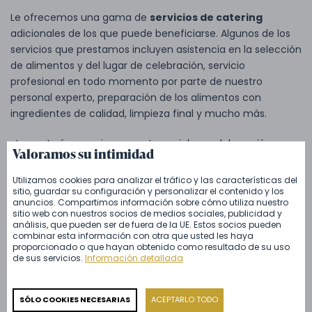
Le ofrecemos una gama de
servicios de catering
adicionales de los que puede beneficiarse. Algunos de los
servicios que prestamos incluyen asistencia en la selección
de alimentos y del lugar de celebración, servicio
profesional en todo momento por parte de nuestro
personal experto, preparación de los alimentos con
ingredientes de calidad, limpieza final y mucho más.
¿Le gustaría organizar un acto social en colaboración con
Valoramos su intimidad
nuestro catering de primera clase?
Utilizamos cookies para analizar el tráfico y las características del
sitio, guardar su configuración y personalizar el contenido y los
anuncios. Compartimos información sobre cómo utiliza nuestro
sitio web con nuestros socios de medios sociales, publicidad y
análisis, que pueden ser de fuera de la UE. Estos socios pueden
¿Le ha gustado este
combinar esta información con otra que usted les haya
artículo? Compártelo
proporcionado o que hayan obtenido como resultado de su uso
de sus servicios.
Información detallada
SÓLO COOKIES NECESARIAS
ACEPTARLO TODO