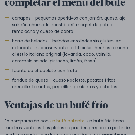
completar el menú del bufé
canapés - pequeños aperitivos con jamón, queso, ajo,
salmón ahumado, roast beef, magret de pato o
remolacha y queso de cabra
barra de helados - helados enrollados sin gluten, sin
colorantes ni conservantes artificiales, hechos a mano
al estilo italiano original (lavanda, coco, vainilla,
caramelo salado, pistacho, limón, fresa)
fuente de chocolate con fruta
fondue de queso - queso Raclette, patatas fritas
grenaille, tomates, pepinillos, pimientos y cebollas
Ventajas de un bufé frío
En comparación con
un bufé caliente
, un bufé frío tiene
muchas ventajas. Los platos se pueden preparar a partir de
verduras crudas, con las que se pueden crear
aperitivos