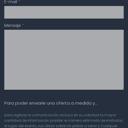
E-mail
*
Mensaje
*
Para poder enviarle una oferta a medida y…
para agilizar la comunicación, incluya en su solicitud la mayor
cantidad de información posible: el número estimado de invitados,
el lugar del evento, sus ideas sobre los platos a servir y cualquier