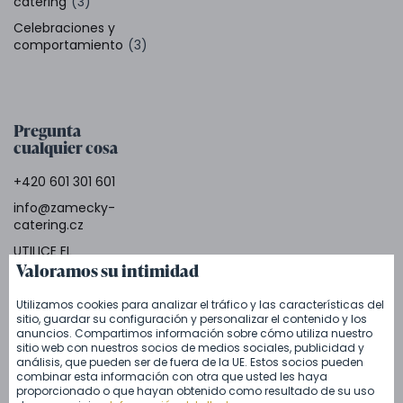
catering
(3)
Celebraciones y
comportamiento
(3)
Pregunta
cualquier cosa
+420 601 301 601
info@zamecky-
catering.cz
UTILICE EL
Valoramos su intimidad
FORMULARIO
Utilizamos cookies para analizar el tráfico y las características del
sitio, guardar su configuración y personalizar el contenido y los
anuncios. Compartimos información sobre cómo utiliza nuestro
sitio web con nuestros socios de medios sociales, publicidad y
Etiquetas del
análisis, que pueden ser de fuera de la UE. Estos socios pueden
blog
combinar esta información con otra que usted les haya
proporcionado o que hayan obtenido como resultado de su uso
boda