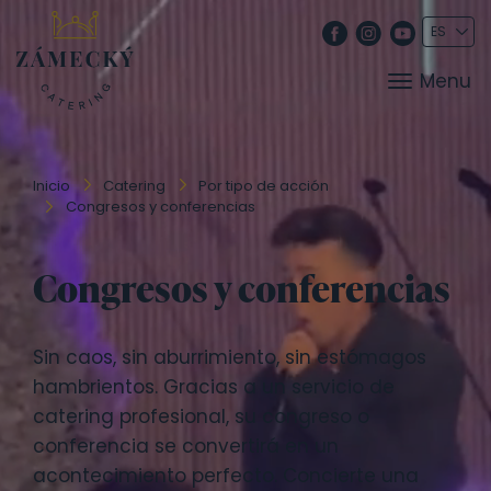
Menu
Inicio
Catering
Por tipo de acción
Congresos y conferencias
Congresos y conferencias
Sin caos, sin aburrimiento, sin estómagos
hambrientos. Gracias a un servicio de
catering profesional, su congreso o
conferencia se convertirá en un
acontecimiento perfecto. Concierte una