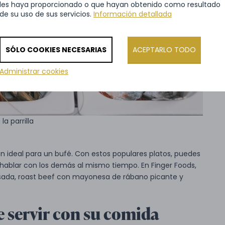
les haya proporcionado o que hayan obtenido como resultado
de su uso de sus servicios.
Información detallada
SÓLO COOKIES NECESARIAS
ACEPTARLO TODO
Administrar cookies
la parrilla
 ideal para un bufé. Con estos populares platos, puedes
y hablar con los demás al mismo tiempo. En Finger Foods,
sada, roast beef con mayonesa de rábano picante y
 servir con su comida