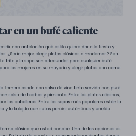
tar en un bufé caliente
idir con antelación qué estilo quiere dar a la fiesta y
os. ¿Sería mejor elegir platos clásicos o modernos? Sea
lete frito y la sopa son adecuados para cualquier bufé.
para las mujeres en su mayoría y elegir platos con carne
de ternera asado con salsa de vino tinto servido con puré
con salsa de hierbas y pimienta. Entre los platos clásicos,
por los caballeros. Entre las sopas más populares están la
a y la kulajda con setas porcini auténticas y eneldo
forma clásica que usted conoce. Una de las opciones es
va. Se trata de puestos o mesas independientes donde