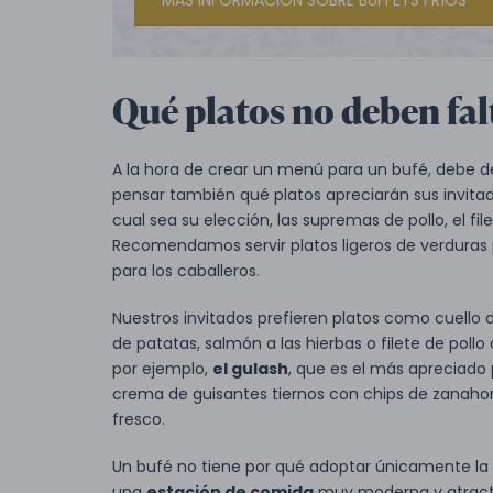
MÁS INFORMACIÓN SOBRE BUFFETS FRÍOS
Qué platos no deben fal
A la hora de crear un menú para un bufé, debe dec
pensar también qué platos apreciarán sus invitad
cual sea su elección, las supremas de pollo, el fi
Recomendamos servir platos ligeros de verduras 
para los caballeros.
Nuestros invitados prefieren platos como cuello 
de patatas, salmón a las hierbas o filete de pollo 
por ejemplo,
el gulash
, que es el más apreciado 
crema de guisantes tiernos con chips de zanahori
fresco.
Un bufé no tiene por qué adoptar únicamente la 
una
estación de comida
muy moderna y atracti