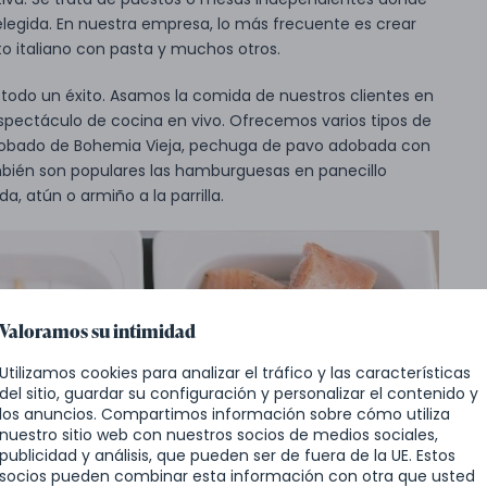
elegida. En nuestra empresa, lo más frecuente es crear
to italiano con pasta y muchos otros.
todo un éxito. Asamos la comida de nuestros clientes en
spectáculo de cocina en vivo. Ofrecemos varios tipos de
adobado de Bohemia Vieja, pechuga de pavo adobada con
mbién son populares las hamburguesas en panecillo
, atún o armiño a la parrilla.
Valoramos su intimidad
Utilizamos cookies para analizar el tráfico y las características
del sitio, guardar su configuración y personalizar el contenido y
los anuncios. Compartimos información sobre cómo utiliza
nuestro sitio web con nuestros socios de medios sociales,
publicidad y análisis, que pueden ser de fuera de la UE. Estos
socios pueden combinar esta información con otra que usted