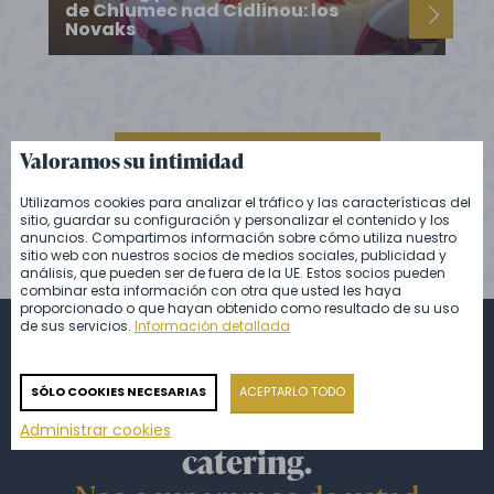
de Chlumec nad Cidlinou: los
Novaks
Valoramos su intimidad
VER TODAS LAS REFERENCIAS
Utilizamos cookies para analizar el tráfico y las características del
sitio, guardar su configuración y personalizar el contenido y los
anuncios. Compartimos información sobre cómo utiliza nuestro
sitio web con nuestros socios de medios sociales, publicidad y
análisis, que pueden ser de fuera de la UE. Estos socios pueden
combinar esta información con otra que usted les haya
proporcionado o que hayan obtenido como resultado de su uso
de sus servicios.
Información detallada
Pregúntenos lo que quiera o
SÓLO COOKIES NECESARIAS
ACEPTARLO TODO
solicite directamente el
Administrar cookies
catering.