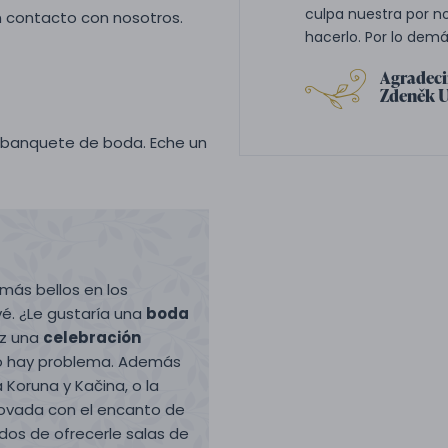
culpa nuestra por n
n contacto con nosotros.
hacerlo. Por lo dem
Agradec
Zdeněk 
u banquete de boda. Eche un
más bellos en los
é. ¿Le gustaría una
boda
ez una
celebración
No hay problema. Además
 Koruna y Kačina, o la
ovada con el encanto de
dos de ofrecerle salas de