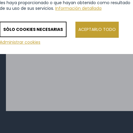
les haya proporcionado o que hayan obtenido como resultado
de su uso de sus servicios.
Información detallada
que quiera o solicite directame
Nos ocuparemos de usted
SÓLO COOKIES NECESARIAS
ACEPTARLO TODO
Administrar cookies
Mensaje
*