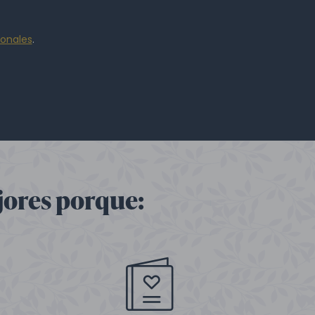
sonales
.
jores porque: